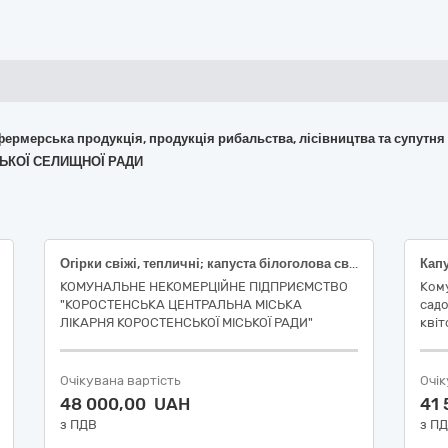
 фермерська продукція, продукція рибальства, лісівництва та супутня
ВСЬКОЇ СЕЛИЩНОЇ РАДИ
Огірки свіжі, тепличні; капуста білоголова свіжа; яблука свіжі.
КОМУНАЛЬНЕ НЕКОМЕРЦІЙНЕ ПІДПРИЄМСТВО
Кому
"КОРОСТЕНСЬКА ЦЕНТРАЛЬНА МІСЬКА
сад
ЛІКАРНЯ КОРОСТЕНСЬКОЇ МІСЬКОЇ РАДИ"
квіт
Очікувана вартість
Очік
48 000,00 UAH
41
з ПДВ
з П