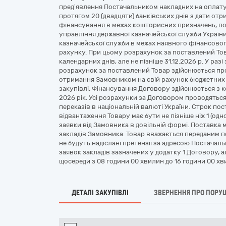
пред’явлення Постачальником накладних на оплату
протягом 20 (двадцяти) банківських днів з дати от
фінансування в межах кошторисних призначень, по
управління державної казначейської служби Україн
казначейської служби в межах наявного фінансово
рахунку. При цьому розрахунок за поставлений Това
календарних днів, але не пізніше 31.12.2026 р. У р
розрахунок за поставлений Товар здійснюється прот
отримання Замовником на свій рахунок бюджетних 
закупівлі. Фінансування Договору здійснюється з к
2026 рік. Усі розрахунки за Договором проводяться
переказів в національній валюті України. Строк пост
відвантаження Товару має бути не пізніше ніж 1 (од
заявки від Замовника в довільній формі. Поставка 
закладів Замовника. Товар вважається переданим п
не будуть надіслані претензії за адресою Постачал
заявок закладів зазначених у додатку 1 Договору, ал
щосереди з 08 години 00 хвилин до 16 години 00 хв
ДЕТАЛІ ЗАКУПІВЛІ
ЗВЕРНЕННЯ ПРО ПОРУ