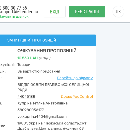
0 800 30 77 55
support@e-tender.ua
ВХІД
РЕЄСТРАЦІЯ
UK
Замовити дзвінок
ЗАПИТ (ЦІНИ) ПРОПОЗИЦІЙ
ОЧІКУВАННЯ ПРОПОЗИЦІЙ
10 550
UAH
(з ПДВ)
купівлі:
Товари
ій:
За вартістю придбання
:
Так
Перейти до відбору
ВІДДІЛ ОСВІТИ ДРАБІВСЬКОЇ СЕЛИЩНОЇ
РАДИ
44045138
Досьє YouControl
а:
Купріна Тетяна Анатоліївна
380980056177
vo.kuprina4404@gmail.com
19801,
Україна
,
Черкаська область,
смт
ня:
Драбів,
вул.Центральна, будинок 69