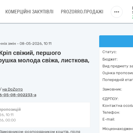
КОМЕРЦІЙНІ ЗАКУПІВЛІ
PROZORRO.ПРОДАЖІ
ніх змін - 08-05-2026, 10:11
Кріп свіжий, першого
Статус:
рушка молода свіжа, листкова,
Бюджет:
Вид предмету за
Оцінка пропозиц
Попередній етап
/
на DoZorro
Замовник:
6-05-08-002233-a
ЄДРПОУ:
Контактна особ
 пропозицій
Телефон:
6, 10:11
E-mail:
6, 00:00
Місцезнаходжен
Замовником-розпорядником коштів, після