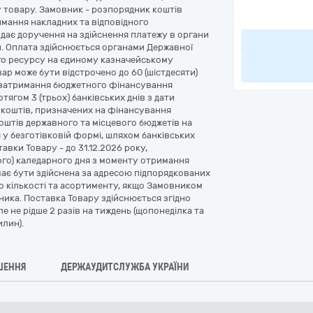
 товару. Замовник - розпорядник коштів
римання накладних та відповідного
дає доручення на здійснення платежу в органи
и. Оплата здійснюється органами Державної
го ресурсу на єдиному казначейському
р може бути відстрочено до 60 (шістдесяти)
азі затримання бюджетного фінансування
ягом 3 (трьох) банківських днів з дати
коштів, призначених на фінансування
оштів державного та місцевого бюджетів на
 у безготівковій формі, шляхом банківських
авки Товару - до 31.12.2026 року,
ного) каледарного дня з моменту отримання
має бути здійснена за адресою підпорядкованих
о кількості та асортименту, якщо Замовником
ьника. Поставка Товару здійснюється згідно
е не рідше 2 разів на тиждень (щопонеділка та
илин).
ШЕННЯ
ДЕРЖАУДИТСЛУЖБА УКРАЇНИ