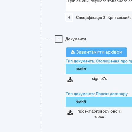
Кріп свіжий, першого товарного с
+
Специфікація 3: Кріп свіжий,
-
Документи
Завантажити архівом
Тип документа: Оголошення про п
ФАЙЛ
sign.p7s
Тип документа: Проект договору
ФАЙЛ
проект договору овочі.
docx