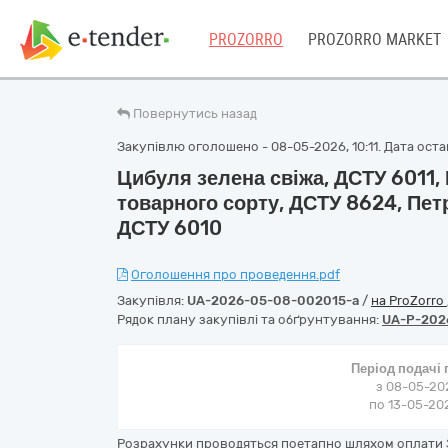
PROZORRO
PROZORRO MARKET
Повернутись назад
Закупівлю оголошено - 08-05-2026, 10:11. Дата остан
Цибуля зелена свіжа, ДСТУ 6011, 
товарного сорту, ДСТУ 8624, Пет
ДСТУ 6010
Оголошення про проведення.pdf
Закупівля:
UA-2026-05-08-002015-a
/
на ProZorro
Рядок плану закупівлі та обґрунтування:
UA-P-202
Період подачі
з 08-05-202
по 13-05-202
Розрахунки проводяться поетапно шляхом оплати 