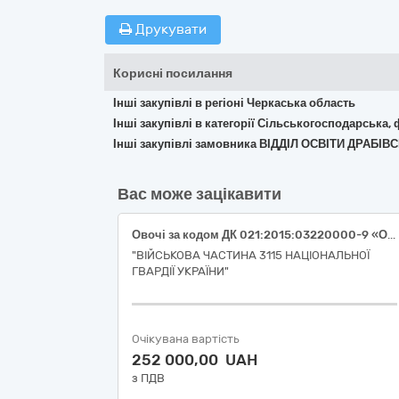
Друкувати
Корисні посилання
Інші закупівлі в регіоні Черкаська область
Інші закупівлі в категорії Сільськогосподарська,
Інші закупівлі замовника ВІДДІЛ ОСВІТИ ДРАБІ
Вас може зацікавити
Овочі за кодом ДК 021:2015:03220000-9 «Овочі, фрукти та горіхи» огірок свіжий (ДК 021:2015:03221270-9 «Огірки»), помідор свіжий (ДК 021:2015:03221240-0 «Помідори»), перець солодкий (ДК 021:2015:03221230-7 «Перець овочевий»)
"ВІЙСЬКОВА ЧАСТИНА 3115 НАЦІОНАЛЬНОЇ
ГВАРДІЇ УКРАЇНИ"
Очікувана вартість
252 000,00 UAH
з ПДВ