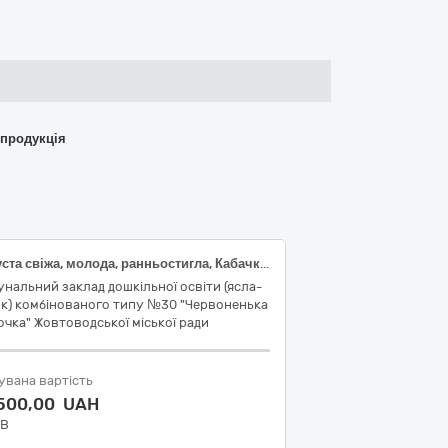
 продукція
Капуста свіжа, молода, ранньостигла, Кабачки свіжі, молоді, Огірки свіжі, середньоплідні, Помідори (томати) свіжі, округлі, червоні, Редиска свіжа, без листків, Часник свіжий, Кріп свіжий, Цибуля зелена свіжа
нальний заклад дошкільної освіти (ясла-
ок) комбінованого типу №30 "Червоненька
очка" Жовтоводської міської ради
увана вартість
 500,00 UAH
ДВ