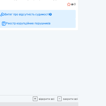
0
Витяг про відсутність судимості
Реєстр корупційних порушників
+
-
відкрити всі
закрити всі