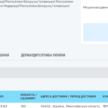
ції/Республіки Білорусь/ Ісламської Республіки
ої Федерації/Республіки Білорусь/ Ісламської
Місцезнаходжен
ШЕННЯ
ДЕРЖАУДИТСЛУЖБА УКРАЇНИ
КІЛЬКІСТЬ /
ВЛІ
АДРЕСА ДОСТАВКИ / ПЕРІОД ДОСТАВКИ
КЛА
ОД.ВИМІРУ
 3143
100
56602
,
Україна
,
Миколаївська область
151