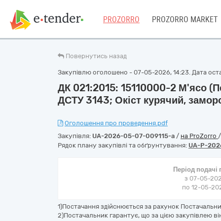
PROZORRO
PROZORRO MARKET
Повернутись назад
Закупівлю оголошено - 07-05-2026, 14:23. Дата оста
ДК 021:2015: 15110000-2 М'ясо (П
ДСТУ 3143; Окіст курячий, замор
Оголошення про проведення.pdf
Закупівля:
UA-2026-05-07-009115-a
/
на ProZorro
Рядок плану закупівлі та обґрунтування:
UA-P-202
Період подачі
з 07-05-202
по 12-05-202
1)Постачання здійснюється за рахунок Постачальни
2)Постачальник гарантує, що за цією закупівлею в