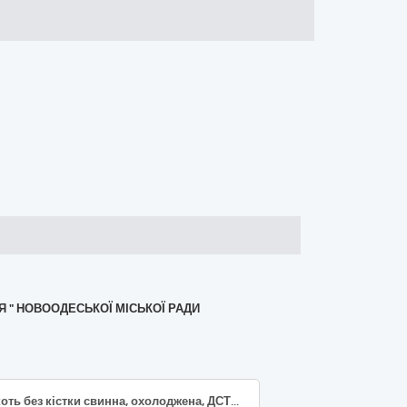
Я " НОВООДЕСЬКОЇ МІСЬКОЇ РАДИ
М’якоть без кістки свинна, охолоджена, ДСТУ 4590