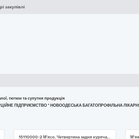
рі закупівлі
апої, тютюн та супутня продукція
ЕРЦІЙНЕ ПІДПРИЄМСТВО " НОВООДЕСЬКА БАГАТОПРОФІЛЬНА ЛІКАРН
15110000-2 М’ясо. Четвертина задня куряча, охолоджена, ДСТУ 3143