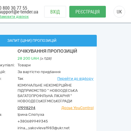
0 800 30 77 55
support@e-tender.ua
ВХІД
РЕЄСТРАЦІЯ
UK
Замовити дзвінок
ЗАПИТ (ЦІНИ) ПРОПОЗИЦІЙ
ОЧІКУВАННЯ ПРОПОЗИЦІЙ
28 200
UAH
(з ПДВ)
купівлі:
Товари
ій:
За вартістю придбання
:
Так
Перейти до відбору
КОМУНАЛЬНЕ НЕКОМЕРЦІЙНЕ
ПІДПРИЄМСТВО " НОВООДЕСЬКА
БАГАТОПРОФІЛЬНА ЛІКАРНЯ "
НОВООДЕСЬКОЇ МІСЬКОЇ РАДИ
01998294
Досьє YouControl
а:
Ірина Слєпуха
+380689949345
irina_yakovleva1983@ukr.net