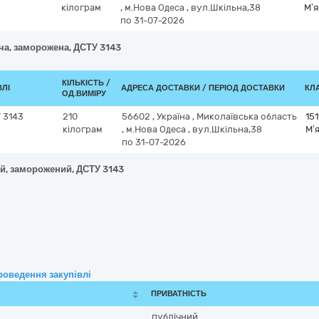
кілограм
,
м.Нова Одеса
,
вул.Шкільна,38
М’я
по 31-07-2026
яча, заморожена, ДСТУ 3143
КІЛЬКІСТЬ /
ВЛІ
АДРЕСА ДОСТАВКИ / ПЕРІОД ДОСТАВКИ
КЛА
ОД.ВИМІРУ
 3143
210
56602
,
Україна
,
Миколаївська область
15
кілограм
,
м.Нова Одеса
,
вул.Шкільна,38
М’
по 31-07-2026
ий, заморожений, ДСТУ 3143
роведення закупівлі
ПРИВАТНІСТЬ
публічний