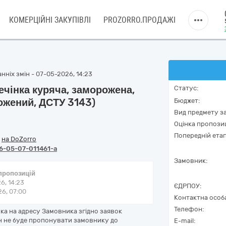
КОМЕРЦІЙНІ ЗАКУПІВЛІ
PROZORRO.ПРОДАЖІ
нніх змін - 07-05-2026, 14:23
ечінка куряча, заморожена,
Статус:
ожений, ДСТУ 3143)
Бюджет:
Вид предмету за
Оцінка пропозиц
Попередній етап
/
на DoZorro
6-05-07-011461-a
Замовник:
 пропозицій
6, 14:23
ЄДРПОУ:
6, 07:00
Контактна особ
Телефон:
ка на адресу Замовника згідно заявок
ін не буде пропонувати замовнику до
E-mail: