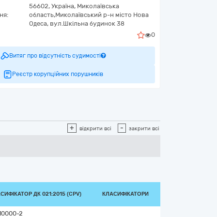
56602,
Україна
,
Миколаївська
ня:
область,
Миколаївський р-н місто Нова
Одеса,
вул.Шкільна будинок 38
0
Витяг про відсутність судимості
Реєстр корупційних порушників
+
-
відкрити всі
закрити всі
СИФІКАТОР ДК 021:2015 (CPV)
КЛАСИФІКАТОРИ
10000-2