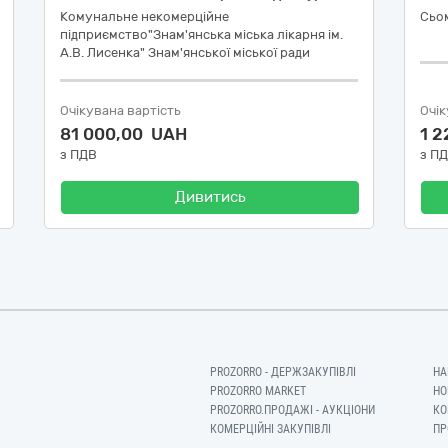
Комунальне некомерційне
Сьом
підприємство"Знам'янська міська лікарня ім.
А.В. Лисенка" Знам'янської міської ради
Очікувана вартість
Очік
81 000,00 UAH
1 
з ПДВ
з П
Дивитись
PROZORRO - ДЕРЖЗАКУПІВЛІ
НА
PROZORRO MARKET
НО
PROZORRO.ПРОДАЖІ - АУКЦІОНИ
КО
КОМЕРЦІЙНІ ЗАКУПІВЛІ
ПР