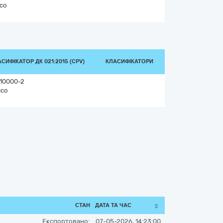
со
СИФІКАТОР ДК 021:2015 (CPV)
КЛАСИФІКАТОРИ
110000-2
ясо
СТАН
ДАТА ТА ЧАС
Експортовано:
07-05-2026, 14:23:00