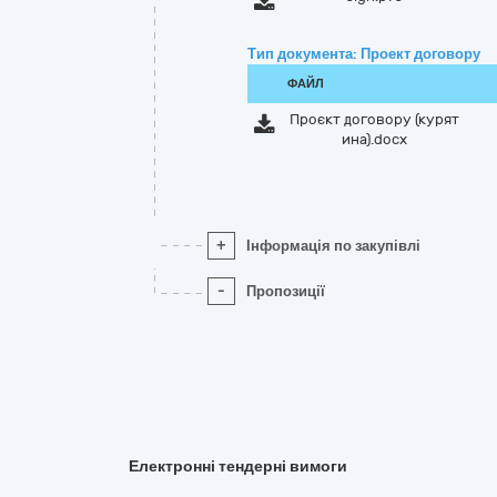
Тип документа: Проект договору
ФАЙЛ
Проєкт договору (курят
ина).docx
+
Інформація по закупівлі
-
Пропозиції
Електронні тендерні вимоги