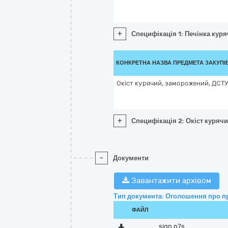
+
Специфікація 1: Печінка кур
КОНКРЕТНА НАЗВА ПРЕДМЕТА ЗАКУПІ
Окіст курячий, заморожений, ДСТУ
+
Специфікація 2: Окіст куряч
-
Документи
Завантажити архівом
Тип документа: Оголошення про п
ФАЙЛ
sign.p7s