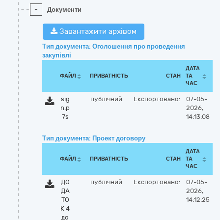
-
Документи
Завантажити архівом
Тип документа: Оголошення про проведення
закупівлі
ДАТА
ФАЙЛ
ПРИВАТНІСТЬ
СТАН
ТА
ЧАС
sig
публічний
Експортовано:
07-05-
n.p
2026,
7s
14:13:08
Тип документа: Проект договору
ДАТА
ФАЙЛ
ПРИВАТНІСТЬ
СТАН
ТА
ЧАС
ДО
публічний
Експортовано:
07-05-
ДА
2026,
ТО
14:12:25
К 4
до