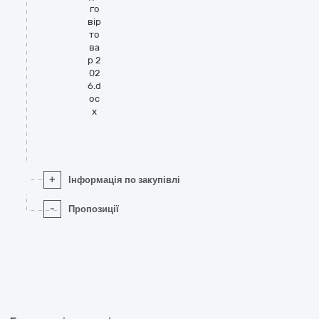
го
вір
то
ва
р 2
02
6.d
oc
x
+
Інформація по закупівлі
-
Пропозиції