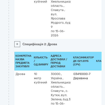
кубічний
Хмельницька
область
,
Славута
,
вул.
Ярослава
Мудрого, буд
9
по 15-06-
2026
+
Специфікація 2: Дрова
КОНКРЕТНА
АДРЕСА
КІЛЬКІСТЬ
КЛАСИФІКАТОР
НАЗВА
ДОСТАВКИ /
/
ДК 021:2015
КЛАСИ
ПРЕДМЕТА
ПЕРІОД
ОД.ВИМІРУ
(CPV)
ЗАКУПІВЛІ
ДОСТАВКИ
Дрова
10
30000
,
03410000-7
метр
Україна
,
Деревина
кубічний
Хмельницька
область
,
Славута
,
с.
Кутки, вул.
Зелена, буд.3
по 15-06-