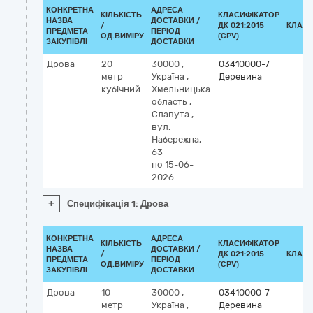
КОНКРЕТНА
АДРЕСА
КІЛЬКІСТЬ
КЛАСИФІКАТОР
НАЗВА
ДОСТАВКИ /
/
ДК 021:2015
КЛАСИ
ПРЕДМЕТА
ПЕРІОД
ОД.ВИМІРУ
(CPV)
ЗАКУПІВЛІ
ДОСТАВКИ
Дрова
20
30000
,
03410000-7
метр
Україна
,
Деревина
кубічний
Хмельницька
область
,
Славута
,
вул.
Набережна,
63
по 15-06-
2026
+
Специфікація 1: Дрова
КОНКРЕТНА
АДРЕСА
КІЛЬКІСТЬ
КЛАСИФІКАТОР
НАЗВА
ДОСТАВКИ /
/
ДК 021:2015
КЛАСИ
ПРЕДМЕТА
ПЕРІОД
ОД.ВИМІРУ
(CPV)
ЗАКУПІВЛІ
ДОСТАВКИ
Дрова
10
30000
,
03410000-7
метр
Україна
,
Деревина