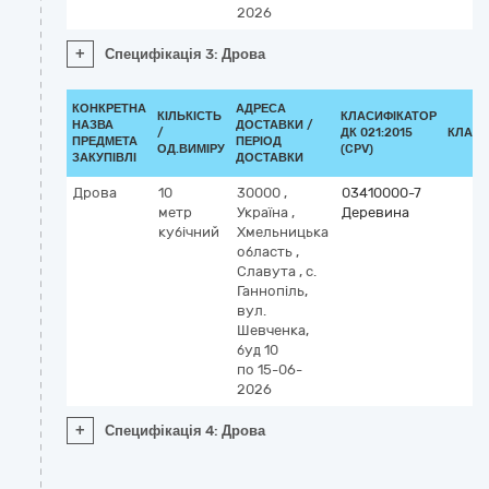
2026
+
Специфікація 3: Дрова
КОНКРЕТНА
АДРЕСА
КІЛЬКІСТЬ
КЛАСИФІКАТОР
НАЗВА
ДОСТАВКИ /
/
ДК 021:2015
КЛАСИ
ПРЕДМЕТА
ПЕРІОД
ОД.ВИМІРУ
(CPV)
ЗАКУПІВЛІ
ДОСТАВКИ
Дрова
10
30000
,
03410000-7
метр
Україна
,
Деревина
кубічний
Хмельницька
область
,
Славута
,
с.
Ганнопіль,
вул.
Шевченка,
буд 10
по 15-06-
2026
+
Специфікація 4: Дрова