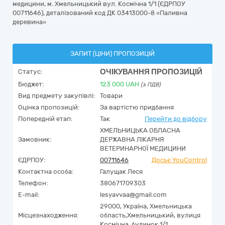
медицини, м. Хмельницький вул. Космічна 1/1 (ЄДРПОУ
00711646), деталізований код ДК 03413000-8 «Паливна
деревина»
ЗАПИТ (ЦІНИ) ПРОПОЗИЦІЙ
ОЧІКУВАННЯ ПРОПОЗИЦІЙ
Статус:
Бюджет:
123 000
UAH
(з ПДВ)
Вид предмету закупівлі:
Товари
Оцінка пропозицій:
За вартістю придбання
Попередній етап:
Так
Перейти до відбору
ХМЕЛЬНИЦЬКА ОБЛАСНА
Замовник:
ДЕРЖАВНА ЛІКАРНЯ
ВЕТЕРИНАРНОЇ МЕДИЦИНИ
ЄДРПОУ:
00711646
Досьє YouControl
Контактна особа:
Галущак Леся
Телефон:
380671709303
E-mail:
lesyavvaa@gmail.com
29000,
Україна
,
Хмельницька
Місцезнаходження:
область,
Хмельницький,
вулиця
Космічна, будинок 1/1