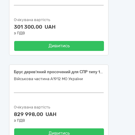
Очікувана вартість
301 300,00 UAH
з ПДВ
Дивитись
Брус дерев’яний просочений для СПР типу 1/9 марки Р50
Військова частина А1912 МО України
Очікувана вартість
829 998,00 UAH
з ПДВ
Дивитись