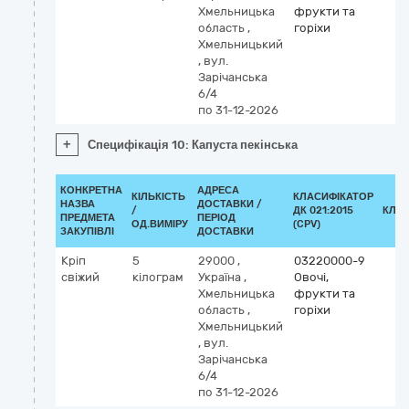
Хмельницька
фрукти та
область
,
горіхи
Хмельницький
,
вул.
Зарічанська
6/4
по 31-12-2026
+
Специфікація 10: Капуста пекінська
КОНКРЕТНА
АДРЕСА
КІЛЬКІСТЬ
КЛАСИФІКАТОР
НАЗВА
ДОСТАВКИ /
/
ДК 021:2015
КЛА
ПРЕДМЕТА
ПЕРІОД
ОД.ВИМІРУ
(CPV)
ЗАКУПІВЛІ
ДОСТАВКИ
Кріп
5
29000
,
03220000-9
свіжий
кілограм
Україна
,
Овочі,
Хмельницька
фрукти та
область
,
горіхи
Хмельницький
,
вул.
Зарічанська
6/4
по 31-12-2026