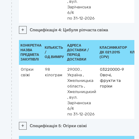
,
вул.
Зарічанська
6/4
по 31-12-2026
+
Специфікація 4: Цибуля ріпчаста свіжа
КОНКРЕТНА
АДРЕСА
КІЛЬКІСТЬ
КЛАСИФІКАТОР
НАЗВА
ДОСТАВКИ /
/
ДК 021:2015
КЛА
ПРЕДМЕТА
ПЕРІОД
ОД.ВИМІРУ
(CPV)
ЗАКУПІВЛІ
ДОСТАВКИ
Огірки
98
29000
,
03220000-9
свіжі
кілограм
Україна
,
Овочі,
Хмельницька
фрукти та
область
,
горіхи
Хмельницький
,
вул.
Зарічанська
6/4
по 31-12-2026
+
Специфікація 5: Огірки свіжі