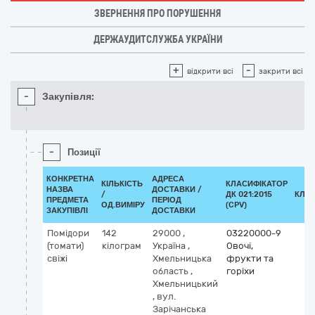
ЗВЕРНЕННЯ ПРО ПОРУШЕННЯ
ДЕРЖАУДИТСЛУЖБА УКРАЇНИ
+
-
відкрити всі
закрити всі
-
Закупівля:
-
Позиції
КОНКРЕТНА
АДРЕСА
КІЛЬКІСТЬ
КЛАСИФІКАТОР
НАЗВА
ДОСТАВКИ /
/
ДК 021:2015
КЛА
ПРЕДМЕТА
ПЕРІОД
ОД.ВИМІРУ
(CPV)
ЗАКУПІВЛІ
ДОСТАВКИ
Помідори
142
29000
,
03220000-9
(томати)
кілограм
Україна
,
Овочі,
свіжі
Хмельницька
фрукти та
область
,
горіхи
Хмельницький
,
вул.
Зарічанська