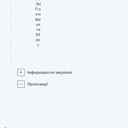
ЗЦ
П о
очі
фр
ук
ти
33.
do
c
+
Інформація по закупівлі
-
Пропозиції