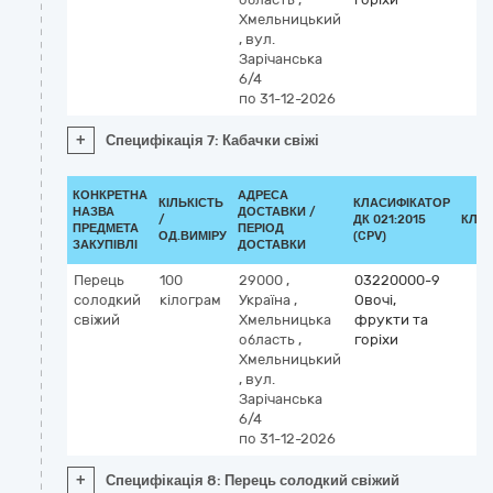
Хмельницький
,
вул.
Зарічанська
6/4
по 31-12-2026
+
Специфікація 7: Кабачки свіжі
КОНКРЕТНА
АДРЕСА
КІЛЬКІСТЬ
КЛАСИФІКАТОР
НАЗВА
ДОСТАВКИ /
/
ДК 021:2015
КЛА
ПРЕДМЕТА
ПЕРІОД
ОД.ВИМІРУ
(CPV)
ЗАКУПІВЛІ
ДОСТАВКИ
Перець
100
29000
,
03220000-9
солодкий
кілограм
Україна
,
Овочі,
свіжий
Хмельницька
фрукти та
область
,
горіхи
Хмельницький
,
вул.
Зарічанська
6/4
по 31-12-2026
+
Специфікація 8: Перець солодкий свіжий