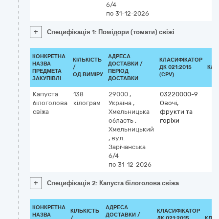
6/4
по 31-12-2026
+
Специфікація 1: Помідори (томати) свіжі
КОНКРЕТНА
АДРЕСА
КІЛЬКІСТЬ
КЛАСИФІКАТОР
НАЗВА
ДОСТАВКИ /
/
ДК 021:2015
КЛА
ПРЕДМЕТА
ПЕРІОД
ОД.ВИМІРУ
(CPV)
ЗАКУПІВЛІ
ДОСТАВКИ
Капуста
138
29000
,
03220000-9
білоголова
кілограм
Україна
,
Овочі,
свіжа
Хмельницька
фрукти та
область
,
горіхи
Хмельницький
,
вул.
Зарічанська
6/4
по 31-12-2026
+
Специфікація 2: Капуста білоголова свіжа
КОНКРЕТНА
АДРЕСА
КІЛЬКІСТЬ
КЛАСИФІКАТОР
НАЗВА
ДОСТАВКИ /
/
ДК 021:2015
КЛА