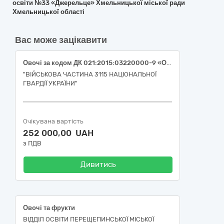
освіти №33 «Джерельце» Хмельницької міської ради
Хмельницької області
Вас може зацікавити
Овочі за кодом ДК 021:2015:03220000-9 «Овочі, фрукти та горіхи» огірок свіжий (ДК 021:2015:03221270-9 «Огірки»), помідор свіжий (ДК 021:2015:03221240-0 «Помідори»), перець солодкий (ДК 021:2015:03221230-7 «Перець овочевий»)
"ВІЙСЬКОВА ЧАСТИНА 3115 НАЦІОНАЛЬНОЇ
ГВАРДІЇ УКРАЇНИ"
Очікувана вартість
252 000,00 UAH
з ПДВ
Дивитись
Овочі та фрукти
ВІДДІЛ ОСВІТИ ПЕРЕЩЕПИНСЬКОЇ МІСЬКОЇ