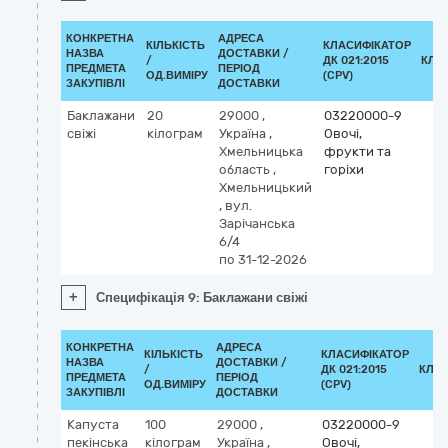
КОНКРЕТНА
АДРЕСА
КІЛЬКІСТЬ
КЛАСИФІКАТОР
НАЗВА
ДОСТАВКИ /
/
ДК 021:2015
КЛА
ПРЕДМЕТА
ПЕРІОД
ОД.ВИМІРУ
(CPV)
ЗАКУПІВЛІ
ДОСТАВКИ
Баклажани
20
29000
,
03220000-9
свіжі
кілограм
Україна
,
Овочі,
Хмельницька
фрукти та
область
,
горіхи
Хмельницький
,
вул.
Зарічанська
6/4
по 31-12-2026
+
Специфікація 9: Баклажани свіжі
КОНКРЕТНА
АДРЕСА
КІЛЬКІСТЬ
КЛАСИФІКАТОР
НАЗВА
ДОСТАВКИ /
/
ДК 021:2015
КЛА
ПРЕДМЕТА
ПЕРІОД
ОД.ВИМІРУ
(CPV)
ЗАКУПІВЛІ
ДОСТАВКИ
Капуста
100
29000
,
03220000-9
пекінська
кілограм
Україна
,
Овочі,