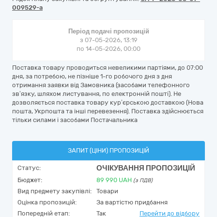
009529-a
Період подачі пропозицій
з 07-05-2026, 13:19
по 14-05-2026, 00:00
Поставка товару проводиться невеликими партіями, до 07:00
дня, за потребою, не пізніше 1-го робочого дня з дня
отримання заявки від Замовника (засобами телефонного
зв’язку, шляхом листування, по електронній пошті). Не
дозволяється поставка товару кур’єрською доставкою (Нова
пошта, Укрпошта та інші перевезення). Поставка здійснюється
тільки силами і засобами Постачальника
ЗАПИТ (ЦІНИ) ПРОПОЗИЦІЙ
ОЧІКУВАННЯ ПРОПОЗИЦІЙ
Статус:
Бюджет:
89 990
UAH
(з ПДВ)
Вид предмету закупівлі:
Товари
Оцінка пропозицій:
За вартістю придбання
Попередній етап:
Так
Перейти до відбору