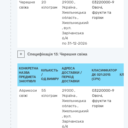
Черешня
20
29000
,
03220000-9
свіжа
кілограм
Україна
,
Овочі,
Хмельницька
фрукти та
область
,
горіхи
Хмельницький
,
вул.
Зарічанська
6/4
по 31-12-2026
+
Специфікація 13: Черешня свіжа
КОНКРЕТНА
АДРЕСА
КІЛЬКІСТЬ
КЛАСИФІКАТОР
НАЗВА
ДОСТАВКИ /
/
ДК 021:2015
КЛА
ПРЕДМЕТА
ПЕРІОД
ОД.ВИМІРУ
(CPV)
ЗАКУПІВЛІ
ДОСТАВКИ
Абрикоси
55
29000
,
03220000-9
свіжі
кілограм
Україна
,
Овочі,
Хмельницька
фрукти та
область
,
горіхи
Хмельницький
,
вул.
Зарічанська
6/4