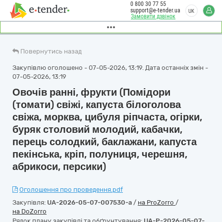
0 800 30 77 55
support@e-tender.ua
UK
Замовити дзвінок
Повернутись назад
Закупівлю оголошено - 07-05-2026, 13:19. Дата останніх змін -
07-05-2026, 13:19
Овочів ранні, фрукти (Помідори
(томати) свіжі, капуста білоголова
свіжа, морква, цибуля ріпчаста, огірки,
буряк столовий молодий, кабачки,
перець солодкий, баклажани, капуста
пекінська, кріп, полуниця, черешня,
абрикоси, персики)
Оголошення про проведення.pdf
Закупівля:
UA-2026-05-07-007530-a
/
на ProZorro
/
на DoZorro
Рядок плану закупівлі та обґрунтування:
UA-P-2026-05-07-