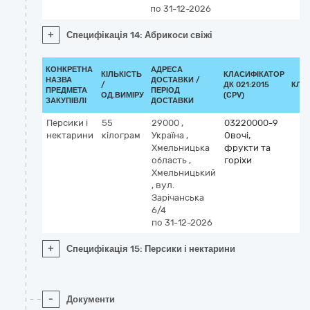
по 31-12-2026
+
Специфікація 14: Абрикоси свіжі
КОНКРЕТНА
АДРЕСА
КІЛЬКІСТЬ
КЛАСИФІКАТОР
НАЗВА
ДОСТАВКИ /
/
ДК 021:2015
КЛА
ПРЕДМЕТА
ПЕРІОД
ОД.ВИМІРУ
(CPV)
ЗАКУПІВЛІ
ДОСТАВКИ
Персики і
55
29000
,
03220000-9
нектарини
кілограм
Україна
,
Овочі,
Хмельницька
фрукти та
область
,
горіхи
Хмельницький
,
вул.
Зарічанська
6/4
по 31-12-2026
+
Специфікація 15: Персики і нектарини
-
Документи