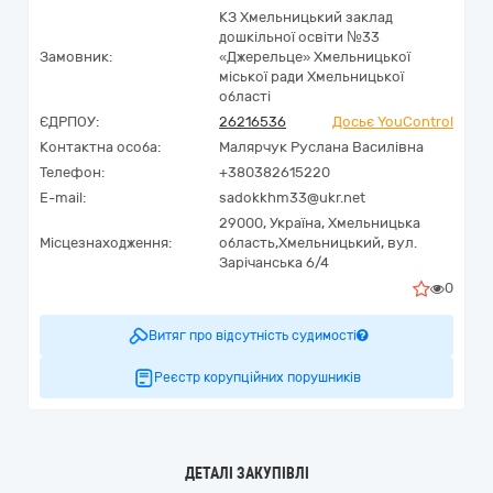
КЗ Хмельницький заклад
дошкільної освіти №33
Замовник:
«Джерельце» Хмельницької
міської ради Хмельницької
області
ЄДРПОУ:
26216536
Досьє YouControl
Контактна особа:
Малярчук Руслана Василівна
Телефон:
+380382615220
E-mail:
sadokkhm33@ukr.net
29000,
Україна
,
Хмельницька
Місцезнаходження:
область,
Хмельницький,
вул.
Зарічанська 6/4
0
Витяг про відсутність судимості
Реєстр корупційних порушників
ДЕТАЛІ ЗАКУПІВЛІ