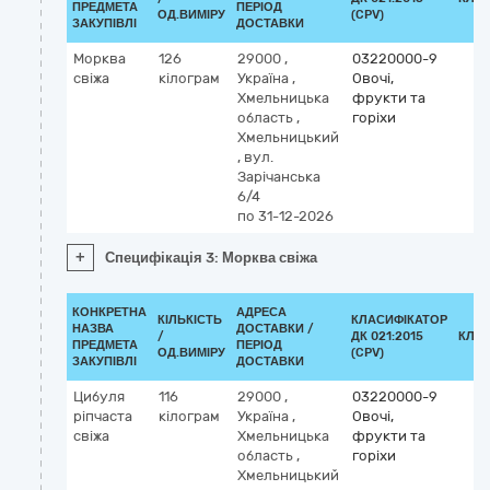
ПРЕДМЕТА
ПЕРІОД
ОД.ВИМІРУ
(CPV)
ЗАКУПІВЛІ
ДОСТАВКИ
Морква
126
29000
,
03220000-9
свіжа
кілограм
Україна
,
Овочі,
Хмельницька
фрукти та
область
,
горіхи
Хмельницький
,
вул.
Зарічанська
6/4
по 31-12-2026
+
Специфікація 3: Морква свіжа
КОНКРЕТНА
АДРЕСА
КІЛЬКІСТЬ
КЛАСИФІКАТОР
НАЗВА
ДОСТАВКИ /
/
ДК 021:2015
КЛА
ПРЕДМЕТА
ПЕРІОД
ОД.ВИМІРУ
(CPV)
ЗАКУПІВЛІ
ДОСТАВКИ
Цибуля
116
29000
,
03220000-9
ріпчаста
кілограм
Україна
,
Овочі,
свіжа
Хмельницька
фрукти та
область
,
горіхи
Хмельницький