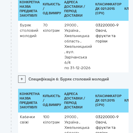
КОНКРЕТНА
АДРЕСА
КІЛЬКІСТЬ
КЛАСИФІКАТОР
НАЗВА
ДОСТАВКИ /
/
ДК 021:2015
КЛА
ПРЕДМЕТА
ПЕРІОД
ОД.ВИМІРУ
(CPV)
ЗАКУПІВЛІ
ДОСТАВКИ
Буряк
70
29000
,
03220000-9
столовий
кілограм
Україна
,
Овочі,
молодий
Хмельницька
фрукти та
область
,
горіхи
Хмельницький
,
вул.
Зарічанська
6/4
по 31-12-2026
+
Специфікація 6: Буряк столовий молодий
КОНКРЕТНА
АДРЕСА
КІЛЬКІСТЬ
КЛАСИФІКАТОР
НАЗВА
ДОСТАВКИ /
/
ДК 021:2015
КЛА
ПРЕДМЕТА
ПЕРІОД
ОД.ВИМІРУ
(CPV)
ЗАКУПІВЛІ
ДОСТАВКИ
Кабачки
100
29000
,
03220000-9
свіжі
кілограм
Україна
,
Овочі,
Хмельницька
фрукти та
область
,
горіхи