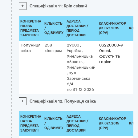
+
Специфікація 11: Кріп свіжий
КОНКРЕТНА
АДРЕСА
КІЛЬКІСТЬ
КЛАСИФІКАТОР
НАЗВА
ДОСТАВКИ /
/
ДК 021:2015
КЛА
ПРЕДМЕТА
ПЕРІОД
ОД.ВИМІРУ
(CPV)
ЗАКУПІВЛІ
ДОСТАВКИ
Полуниця
258
29000
,
03220000-9
свіжа
кілограм
Україна
,
Овочі,
Хмельницька
фрукти та
область
,
горіхи
Хмельницький
,
вул.
Зарічанська
6/4
по 31-12-2026
+
Специфікація 12: Полуниця свіжа
КОНКРЕТНА
АДРЕСА
КІЛЬКІСТЬ
КЛАСИФІКАТОР
НАЗВА
ДОСТАВКИ /
/
ДК 021:2015
КЛА
ПРЕДМЕТА
ПЕРІОД
ОД.ВИМІРУ
(CPV)
ЗАКУПІВЛІ
ДОСТАВКИ