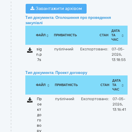
Завантажити архівом
Тип документа: Оголошення про проведення
закупівлі
ДАТА
ФАЙЛ
ПРИВАТНІСТЬ
СТАН
ТА
ЧАС
sig
публічний
Експортовано:
07-05-
n.p
2026,
7s
13:18:55
Тип документа: Проект договору
ДАТА
ФАЙЛ
ПРИВАТНІСТЬ
СТАН
ТА
ЧАС
Пр
публічний
Експортовано:
07-05-
ое
2026,
кт
13:16:41
до
го
во
ру