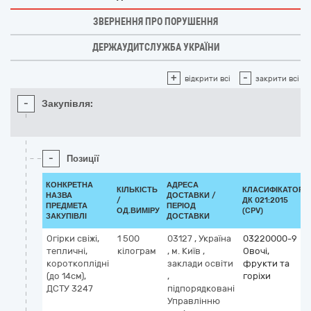
ЗВЕРНЕННЯ ПРО ПОРУШЕННЯ
ДЕРЖАУДИТСЛУЖБА УКРАЇНИ
+
-
відкрити всі
закрити всі
-
Закупівля:
-
Позиції
КОНКРЕТНА
АДРЕСА
КІЛЬКІСТЬ
КЛАСИФІКАТОР
НАЗВА
ДОСТАВКИ /
/
ДК 021:2015
ПРЕДМЕТА
ПЕРІОД
ОД.ВИМІРУ
(CPV)
ЗАКУПІВЛІ
ДОСТАВКИ
Огірки свіжі,
1 500
03127
,
Україна
03220000-9
тепличні,
кілограм
,
м. Київ
,
Овочі,
короткоплідні
заклади освіти
фрукти та
(до 14см),
,
горіхи
ДСТУ 3247
підпорядковані
Управлінню