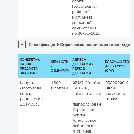
освіти
Голосіївської
районної в
місті Києві
державної
адміністрації
по 30-06-2026
+
Специфікація 1: Огірки свіжі, тепличні, короткоплідні 
КОНКРЕТНА
АДРЕСА
КІЛЬКІСТЬ
КЛАСИФІКАТОР
НАЗВА
ДОСТАВКИ /
/
ДК 021:2015
ПРЕДМЕТА
ПЕРІОД
ОД.ВИМІРУ
(CPV)
ЗАКУПІВЛІ
ДОСТАВКИ
Капуста
1 500
03127
,
Україна
03220000-9
білоголова
кілограм
,
м. Київ
,
Овочі,
свіжа,
заклади освіти
фрукти та
ранньостигла,
,
горіхи
ДСТУ 7037
підпорядковані
Управлінню
освіти
Голосіївської
районної в
місті Києві