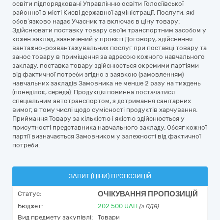
освіти підпорядковані Управлінню освіти Голосіївської
районної в місті Києві державної адміністрації. Послуги, які
обов’язково надає Учасник та включає в ціну товару:
Здійснювати поставку товару своїм транспортним засобом у
кожен заклад, зазначений у проєкті Договору, здійснення
вантажно-розвантажувальних послуг при поставці товару та
занос товару в приміщення за адресою кожного навчального
закладу, поставка товару здійснюється окремими партіями
від фактичної потреби згідно з заявкою (замовленням)
навчальних закладів Замовника не менше 2 разу на тиждень
(понеділок, середа). Продукція повинна постачатися
спеціальним автотранспортом, з дотримання санітарних
вимог, в тому числі щодо сумісності продуктів харчування.
Приймання Товару за кількістю і якістю здійснюється у
присутності представника навчального закладу. Обсяг кожної
партії визначається Замовником у залежності від фактичної
потреби.
ЗАПИТ (ЦІНИ) ПРОПОЗИЦІЙ
ОЧІКУВАННЯ ПРОПОЗИЦІЙ
Статус:
Бюджет:
202 500
UAH
(з ПДВ)
Вид предмету закупівлі:
Товари