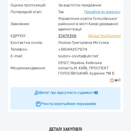
Оцінка пропозицій:
За вартістю придбання
Попередній етап:
Так
Перейти до відбору
Управління освіти Голосіївської
Замовник:
районної в місті Києві державної
адміністрації
ЄДРПОУ:
37479398
Досьє YouControl
Контактна особа:
Любов Григорівна Мотузка
Телефон:
+380442571274
E-mail:
lyubov-osvita@ukr.net
03127,
Україна
,
Київська
Місцезнаходження:
область,
М. КИЇВ,
ПРОСПЕКТ
ГОЛОСІЇВСЬКИЙ, будинок 118 Б
0
Витяг про відсутність судимості
Реєстр корупційних порушників
ДЕТАЛІ ЗАКУПІВЛІ