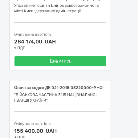
Управління освіти Дніпровської районної в
місті Києві державної адміністрації
Очікувана вартість
284 174,00 UAH
з ПДВ
Дивитись
Овочі за кодом ДК 021:2015:03220000-9 «Овочі, фрукти та горіхи» зелень свіжа (кріп, петрушка) (ДК 021:2015:03221300-9 «Листкові овочі»), щавель (ДК 021:2015:03221300-9 «Листкові овочі»), салат листовий (ДК 021:2015:03221320-5 «Салат листовий»), редис свіжий (ДК 021:2015:03221110-0 «Коренеплідні овочі»).
"ВІЙСЬКОВА ЧАСТИНА 3115 НАЦІОНАЛЬНОЇ
ГВАРДІЇ УКРАЇНИ"
Очікувана вартість
155 400,00 UAH
з ПДВ