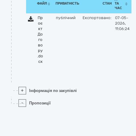
ФАЙЛ
ПРИВАТНІСТЬ
СТАН
ТА
ЧАС
Пр
публічний
Експортовано:
07-05-
оє
2026,
кт
11:06:24
До
го
во
ру
.do
cx
+
Інформація по закупівлі
-
Пропозиції