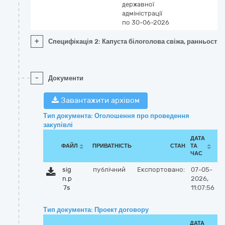
державної
адміністрації
по 30-06-2026
+
Специфікація 2: Капуста білоголова свіжа, ранньостиг
-
Документи
Завантажити архівом
Тип документа: Оголошення про проведення
закупівлі
ДАТА
ФАЙЛ
ПРИВАТНІСТЬ
СТАН
ТА
ЧАС
sig
публічний
Експортовано:
07-05-
n.p
2026,
7s
11:07:56
Тип документа: Проект договору
ДАТА