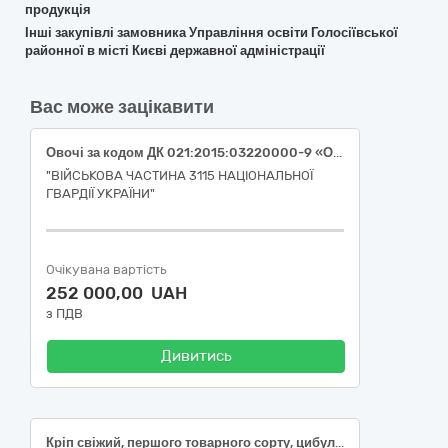
продукція
Інші закупівлі замовника Управління освіти Голосіївської
районної в місті Києві державної адміністрації
Вас може зацікавити
Овочі за кодом ДК 021:2015:03220000-9 «Овочі, фрукти та горіхи» огірок свіжий (ДК 021:2015:03221270-9 «Огірки»), помідор свіжий (ДК 021:2015:03221240-0 «Помідори»), перець солодкий (ДК 021:2015:03221230-7 «Перець овочевий»)
"ВІЙСЬКОВА ЧАСТИНА 3115 НАЦІОНАЛЬНОЇ
ГВАРДІЇ УКРАЇНИ"
Очікувана вартість
252 000,00 UAH
з ПДВ
Дивитись
Кріп свіжий, першого товарного сорту, цибуля зелена свіжа, шпинат свіжий, першого товарного сорту, редиска свіжа, першого товарного сорту