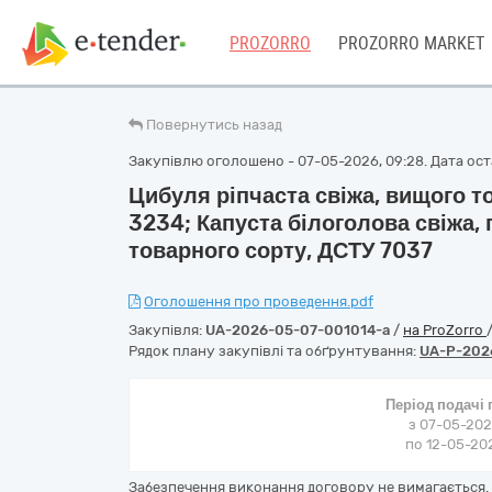
PROZORRO
PROZORRO MARKET
Повернутись назад
Закупівлю оголошено - 07-05-2026, 09:28. Дата оста
Цибуля ріпчаста свіжа, вищого то
3234; Капуста білоголова свіжа, 
товарного сорту, ДСТУ 7037
Оголошення про проведення.pdf
Закупівля:
UA-2026-05-07-001014-a
/
на ProZorro
Рядок плану закупівлі та обґрунтування:
UA-P-202
Період подачі
з 07-05-202
по 12-05-202
Забезпечення виконання договору не вимагається. 