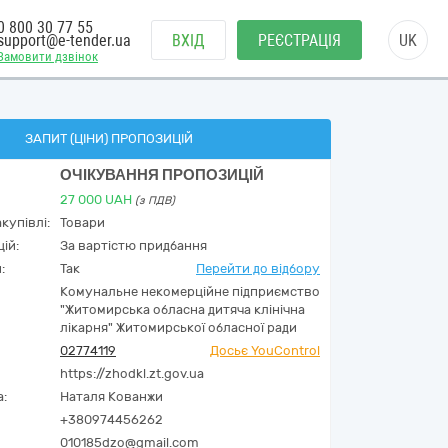
0 800 30 77 55
support@e-tender.ua
ВХІД
РЕЄСТРАЦІЯ
UK
Замовити дзвінок
ЗАПИТ (ЦІНИ) ПРОПОЗИЦІЙ
ОЧІКУВАННЯ ПРОПОЗИЦІЙ
27 000
UAH
(з ПДВ)
купівлі:
Товари
ій:
За вартістю придбання
:
Так
Перейти до відбору
Комунальне некомерційне підприємство
"Житомирська обласна дитяча клінічна
лікарня" Житомирської обласної ради
02774119
Досьє YouControl
https://zhodkl.zt.gov.ua
а:
Наталя Кованжи
+380974456262
010185dzo@gmail.com