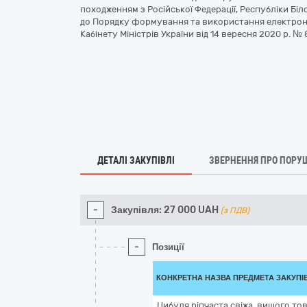
походженням з Російської Федерації, Республіки Біл
до Порядку формування та використання електрон
Кабінету Міністрів України від 14 вересня 2020 р. №
ДЕТАЛІ ЗАКУПІВЛІ
ЗВЕРНЕННЯ ПРО ПОРУ
-
Закупівля:
27 000
UAH
(з ПДВ)
-
Позиції
КОНКРЕТНА НАЗВА ПРЕДМЕТА ЗАКУПІ
Цибуля ріпчаста свіжа, вищого тов