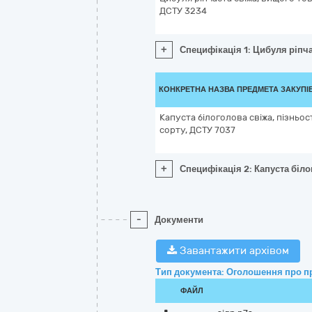
ДСТУ 3234
+
Специфікація 1: Цибуля ріпча
КОНКРЕТНА НАЗВА ПРЕДМЕТА ЗАКУПІ
Капуста білоголова свіжа, пізньо
сорту, ДСТУ 7037
+
Специфікація 2: Капуста біло
-
Документи
Завантажити архівом
Тип документа: Оголошення про п
ФАЙЛ