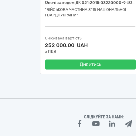
Овочі за кодом ДК 021:2015:03220000-9 «Овочі, фрукти та горіхи» огірок свіжий (ДК 021:2015:03221270-9 «Огірки»), помідор свіжий (ДК 021:2015:03221240-0 «Помідори»), перець солодкий (ДК 021:2015:03221230-7 «Перець овочевий»)
"ВІЙСЬКОВА ЧАСТИНА 3115 НАЦІОНАЛЬНОЇ
ГВАРДІЇ УКРАЇНИ"
Очікувана вартість
252 000,00 UAH
з ПДВ
Дивитись
СЛІДКУЙТЕ ЗА НАМИ: