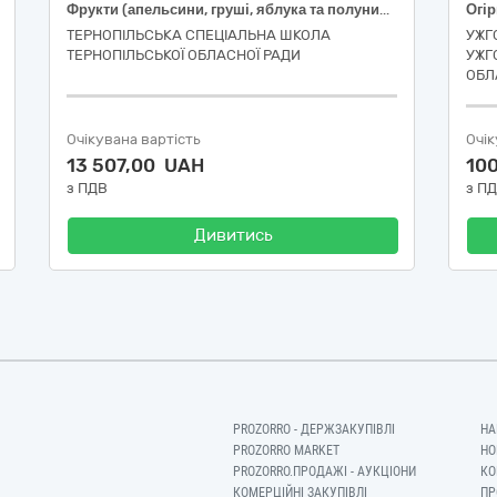
Фрукти (апельсини, груші, яблука та полуниця)
ТЕРНОПІЛЬСЬКА СПЕЦІАЛЬНА ШКОЛА
УЖГ
ТЕРНОПІЛЬСЬКОЇ ОБЛАСНОЇ РАДИ
УЖГ
ОБЛ
Очікувана вартість
Очік
13 507,00 UAH
10
з ПДВ
з П
Дивитись
PROZORRO - ДЕРЖЗАКУПІВЛІ
НА
PROZORRO MARKET
НО
PROZORRO.ПРОДАЖІ - АУКЦІОНИ
КО
КОМЕРЦІЙНІ ЗАКУПІВЛІ
ПР