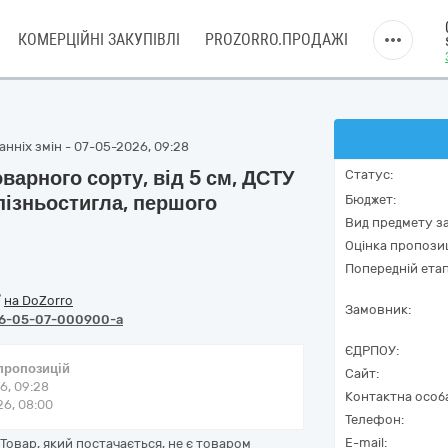
КОМЕРЦІЙНІ ЗАКУПІВЛІ
PROZORRO.ПРОДАЖІ
нніх змін - 07-05-2026, 09:28
варного сорту, від 5 см, ДСТУ
Статус:
пізньостигла, першого
Бюджет:
Вид предмету за
Оцінка пропозиц
Попередній етап
/
на DoZorro
Замовник:
6-05-07-000900-a
ЄДРПОУ:
 пропозицій
Сайт:
6, 09:28
Контактна особ
6, 08:00
Телефон:
E-mail:
Товар, який постачається, не є товаром