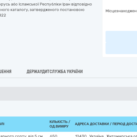
орусь або Ісламської Республіки Іран відповідно
ного каталогу, затвердженого постановою
Місцезнаходжен
 822
ШЕННЯ
ДЕРЖАУДИТСЛУЖБА УКРАЇНИ
КІЛЬКІСТЬ /
ВЛІ
АДРЕСА ДОСТАВКИ / ПЕРІОД ДОСТ
ОД.ВИМІРУ
арного сорту, від 5 см,
650
12430
,
Україна
,
Житомирська о