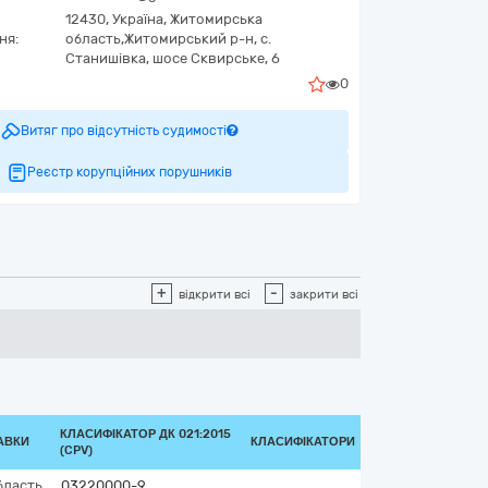
12430,
Україна
,
Житомирська
ня:
область,
Житомирський р-н, с.
Станишівка,
шосе Сквирське, 6
0
Витяг про відсутність судимості
Реєстр корупційних порушників
+
-
відкрити всі
закрити всі
КЛАСИФІКАТОР ДК 021:2015
АВКИ
КЛАСИФІКАТОРИ
(CPV)
бласть
03220000-9