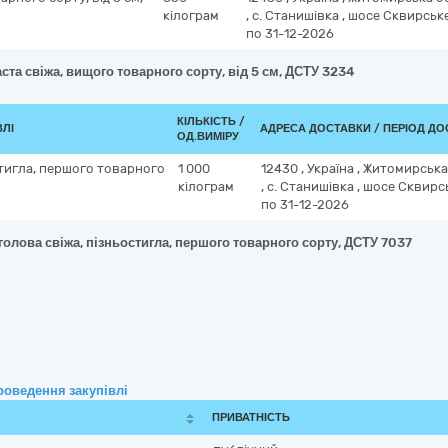
кілограм
,
с. Станишівка
,
шосе Сквирське
по 31-12-2026
ста свіжа, вищого товарного сорту, від 5 см, ДСТУ 3234
КІЛЬКІСТЬ /
ВЛІ
АДРЕСА ДОСТАВКИ / ПЕРІОД Д
ОД.ВИМІРУ
стигла, першого товарного
1 000
12430
,
Україна
,
Житомирська
кілограм
,
с. Станишівка
,
шосе Сквирсь
по 31-12-2026
голова свіжа, пізньостигла, першого товарного сорту, ДСТУ 7037
роведення закупівлі
ПРИВАТНІСТЬ