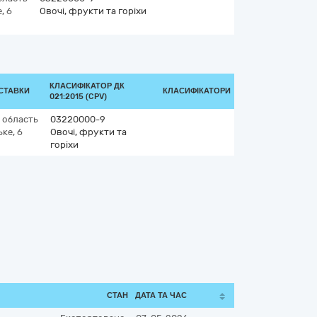
, 6
Овочі, фрукти та горіхи
КЛАСИФІКАТОР ДК
ОСТАВКИ
КЛАСИФІКАТОРИ
021:2015 (CPV)
 область
03220000-9
ке, 6
Овочі, фрукти та
горіхи
СТАН
ДАТА ТА ЧАС