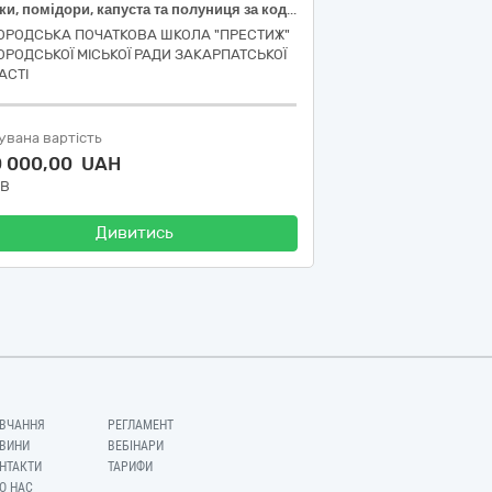
Огірки, помідори, капуста та полуниця за кодом ДК 021:2015 03220000-9 Овочі, фрукти та горіхи
ОРОДСЬКА ПОЧАТКОВА ШКОЛА "ПРЕСТИЖ"
ОРОДСЬКОЇ МІСЬКОЇ РАДИ ЗАКАРПАТСЬКОЇ
АСТІ
увана вартість
0 000,00 UAH
ДВ
Дивитись
ВЧАННЯ
РЕГЛАМЕНТ
ВИНИ
ВЕБІНАРИ
НТАКТИ
ТАРИФИ
О НАС