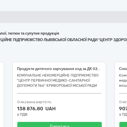
апої, тютюн та супутня продукція
РЦІЙНЕ ПІДПРИЄМСТВО ЛЬВІВСЬКОЇ ОБЛАСНОЇ РАДИ "ЦЕНТР ЗДОРОВ'
Продукти дитячого харчування код за ДК 021:2015: 15880000-0 Спеціальні продукти харчування, збагачені поживними речовинами: (код номенклатурної позиції ДК 021:2015 -15884000-8 Продукти дитячого харчування)
КОМУНАЛЬНЕ НЕКОМЕРЦІЙНЕ ПІДПРИЄМСТВО
Ком
"ЦЕНТР ПЕРВИННОЇ МЕДИКО-САНІТАРНОЇ
меди
ДОПОМОГИ №6" КРИВОРІЗЬКОЇ МІСЬКОЇ РАДИ
місь
Очікувана вартість
Очік
138 876,80 UAH
90
з ПДВ
з П
Дивитись