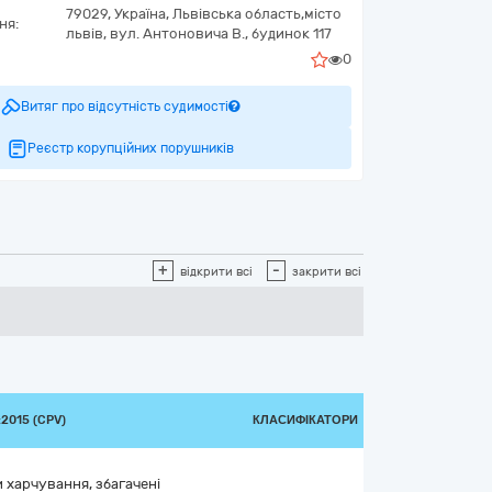
79029,
Україна
,
Львівська область,
місто
ня:
львів,
вул. Антоновича В., будинок 117
0
Витяг про відсутність судимості
Реєстр корупційних порушників
+
-
відкрити всі
закрити всі
2015 (CPV)
КЛАСИФІКАТОРИ
 харчування, збагачені