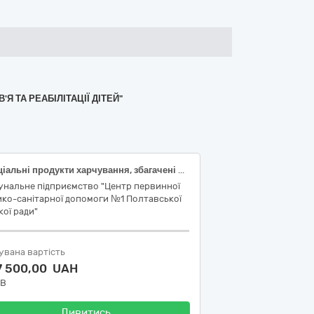
Я ТА РЕАБІЛІТАЦІЇ ДІТЕЙ"
Спеціальні продукти харчування, збагачені поживними речовинами (Comida PKU С або еквівалент)
унальне підприємство "Центр первинної
ко-санітарної допомоги №1 Полтавської
кої ради"
увана вартість
7 500,00 UAH
ДВ
Дивитись