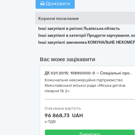
Друкувати
Корисні посилання
Інші закупівлі в регіоні Львівська область
Інші закупівлі в категорії Продукти харчування, н
Інші закупівлі замовника КОМУНАЛЬНЕ НЕКОМЕ
Вас може зацікавити
ДК 021:2015: 15880000-0 — Спеціальні продукти харчування, збагачені поживними речовинами (Спеціальне лікувальне харчування)
Комунальне некомерційне підприємство
Миколаївської міської ради «Міська дитяча
лікарня № 2»
Очікувана вартість
96 868,73 UAH
з ПДВ
Дивитись