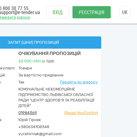
0 800 30 77 55
support@e-tender.ua
ВХІД
РЕЄСТРАЦІЯ
UK
Замовити дзвінок
ЗАПИТ (ЦІНИ) ПРОПОЗИЦІЙ
ОЧІКУВАННЯ ПРОПОЗИЦІЙ
22 500
UAH
(з ПДВ)
купівлі:
Товари
ій:
За вартістю придбання
:
Так
Перейти до відбору
КОМУНАЛЬНЕ НЕКОМЕРЦІЙНЕ
ПІДПРИЄМСТВО ЛЬВІВСЬКОЇ ОБЛАСНОЇ
РАДИ "ЦЕНТР ЗДОРОВ'Я ТА РЕАБІЛІТАЦІЇ
ДІТЕЙ"
01984369
Досьє YouControl
а:
Юрій Гірняк
+380634108348
yurahirniak@gmail.com