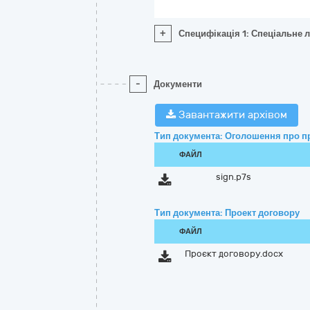
+
Специфікація 1: Спеціальне 
-
Документи
Завантажити архівом
Тип документа: Оголошення про п
ФАЙЛ
sign.p7s
Тип документа: Проект договору
ФАЙЛ
Проєкт договору.docx