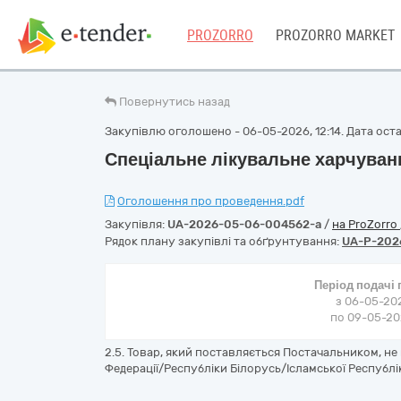
PROZORRO
PROZORRO MARKET
Повернутись назад
Закупівлю оголошено - 06-05-2026, 12:14. Дата остан
Спеціальне лікувальне харчуван
Оголошення про проведення.pdf
Закупівля:
UA-2026-05-06-004562-a
/
на ProZorro
Рядок плану закупівлі та обґрунтування:
UA-P-202
Період подачі
з 06-05-202
по 09-05-202
2.5. Товар, який поставляється Постачальником, не
Федерації/Республіки Білорусь/Ісламської Республік