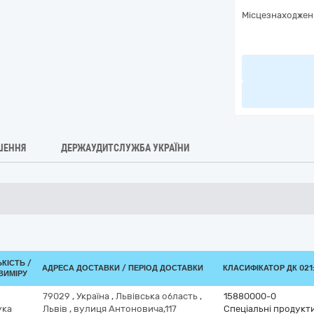
Місцезнаходжен
ШЕННЯ
ДЕРЖАУДИТСЛУЖБА УКРАЇНИ
ЬКІСТЬ /
АДРЕСА ДОСТАВКИ / ПЕРІОД ДОСТАВКИ
КЛАСИФІКАТОР ДК 021:
ВИМІРУ
79029
,
Україна
,
Львівська область
,
15880000-0
ука
Львів
,
вулиця Антоновича,117
Спеціальні продукти