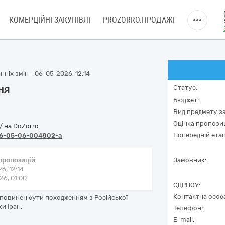
КОМЕРЦІЙНІ ЗАКУПІВЛІ
PROZORRO.ПРОДАЖІ
ніх змін - 06-05-2026, 12:14
ня
Статус:
Бюджет:
Вид предмету за
Оцінка пропозиц
/
на DoZorro
Попередній етап
6-05-06-004802-a
 пропозицій
Замовник:
6, 12:14
6, 01:00
ЄДРПОУ:
Контактна особ
 повинен бути походженням з Російської
и Іран.
Телефон:
E-mail: