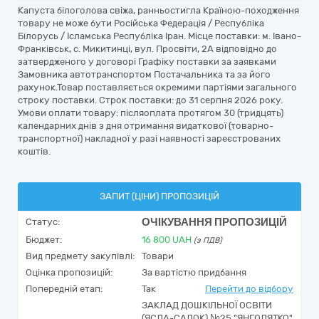
Капуста білоголова свіжа, ранньостигла Країною-походження
товару не може бути Російська Федерація / Республіка
Білорусь / Ісламська Республіка Іран. Місце поставки: м. Івано-
Франківськ, с. Микитинці, вул. Просвіти, 2А відповідно до
затвердженого у договорі Графіку поставки за заявками
Замовника автотранспортом Постачальника та за його
рахунок.Товар поставляється окремими партіями загального
строку поставки. Строк поставки: до 31 серпня 2026 року.
Умови оплати товару: післяоплата протягом 30 (тридцять)
календарних днів з дня отримання видаткової (товарно-
транспортної) накладної у разі наявності зареєстрованих
коштів.
ЗАПИТ (ЦІНИ) ПРОПОЗИЦІЙ
ОЧІКУВАННЯ ПРОПОЗИЦІЙ
Статус:
Бюджет:
16 800
UAH
(з ПДВ)
Вид предмету закупівлі:
Товари
Оцінка пропозицій:
За вартістю придбання
Попередній етап:
Так
Перейти до відбору
ЗАКЛАД ДОШКІЛЬНОЇ ОСВІТИ
(ЯСЛА-САДОК) №25 "ЯНГОЛЯТКО"