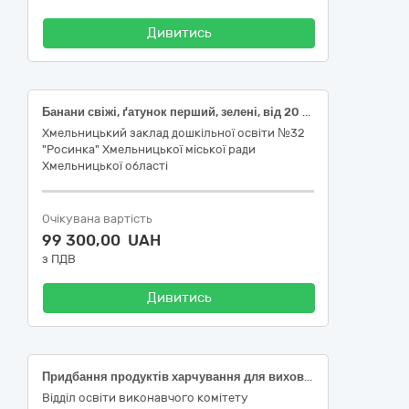
Дивитись
Банани свіжі, ґатунок перший, зелені, від 20 см, діаметр плоду не більше 4 см, Апельсини свіжі, діаметр плоду не менше 5 см, першого сорту, Мандарини свіжі, діаметр плоду не менше 3,8 см
Хмельницький заклад дошкільної освіти №32
"Росинка" Хмельницької міської ради
Хмельницької області
Очікувана вартість
99 300,00 UAH
з ПДВ
Дивитись
Придбання продуктів харчування для вихованців закладів дошкільної освіти Коростенської міської територіальної громади у 2026 році (капуста, морква, буряк)
Відділ освіти виконавчого комітету