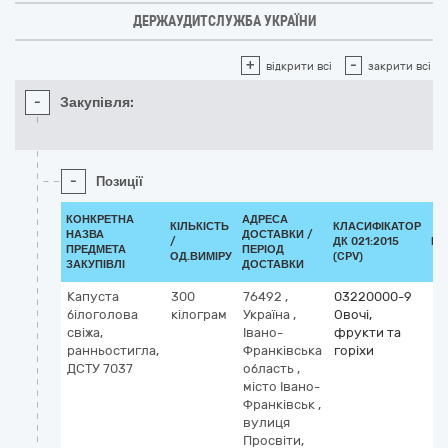
ДЕРЖАУДИТСЛУЖБА УКРАЇНИ
+
-
відкрити всі
закрити всі
-
Закупівля:
-
Позиції
КОНКРЕТНА
АДРЕСА
КІЛЬКІСТЬ
КЛАСИФІКАТОР
НАЗВА
ДОСТАВКИ /
/
ДК 021:2015
КЛ
ПРЕДМЕТА
ПЕРІОД
ОД.ВИМІРУ
(CPV)
ЗАКУПІВЛІ
ДОСТАВКИ
Капуста
300
76492
,
03220000-9
білоголова
кілограм
Україна
,
Овочі,
свіжа,
Івано-
фрукти та
ранньостигла,
Франківська
горіхи
ДСТУ 7037
область
,
місто Івано-
Франківськ
,
вулиця
Просвіти,