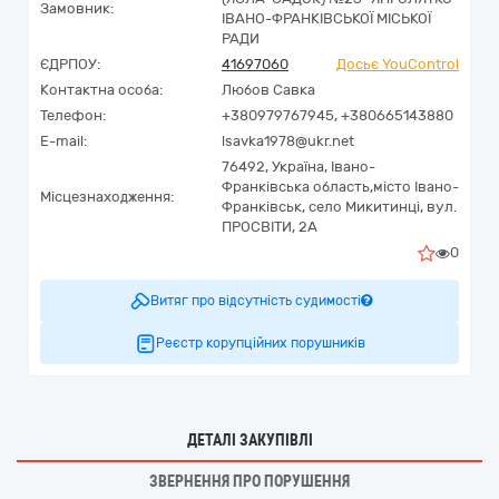
Замовник:
ІВАНО-ФРАНКІВСЬКОЇ МІСЬКОЇ
РАДИ
ЄДРПОУ:
41697060
Досьє YouControl
Контактна особа:
Любов Савка
Телефон:
+380979767945, +380665143880
E-mail:
lsavka1978@ukr.net
76492,
Україна
,
Івано-
Франківська область,
місто Івано-
Місцезнаходження:
Франківськ, село Микитинці,
вул.
ПРОСВІТИ, 2А
0
Витяг про відсутність судимості
Реєстр корупційних порушників
ДЕТАЛІ ЗАКУПІВЛІ
ЗВЕРНЕННЯ ПРО ПОРУШЕННЯ