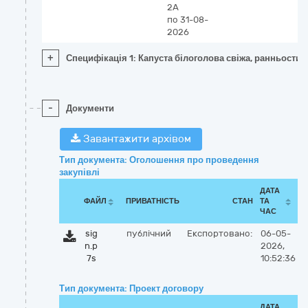
2А
по 31-08-
2026
+
Специфікація 1: Капуста білоголова свіжа, ранньостиг
-
Документи
Завантажити архівом
Тип документа: Оголошення про проведення
закупівлі
ДАТА
ФАЙЛ
ПРИВАТНІСТЬ
СТАН
ТА
ЧАС
sig
публічний
Експортовано:
06-05-
n.p
2026,
7s
10:52:36
Тип документа: Проект договору
ДАТА