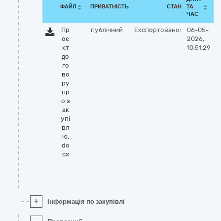
ФАЙЛ
ПРИВАТНІСТЬ
СТАН
ТА
ЧАС
Пр
публічний
Експортовано:
06-05-
оє
2026,
кт
10:51:29
до
го
во
ру
пр
о з
ак
упі
вл
ю.
do
cx
+
Інформація по закупівлі