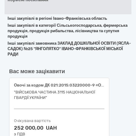
Інші закупівлі в регіоні Івано-Франківська область
Інші закупівлі в категорії Сільськогосподарська, фермерська
продукція, продукція рибальства, лісівництва та супутня
продукція
Інші закупівлі замовника ЗАКЛАД ДОШКІЛЬНОЇ ОСВІТИ (ЯСЛА-
САДОК) №25 "ЯНГОЛЯТКО" ІВАНО-ФРАНКІВСЬКОЇ МІСЬКОЇ
РАДИ
Вас може зацікавити
Овочі за кодом ДК 021:2015:03220000-9 «Овочі, фрукти та горіхи» огірок свіжий (ДК 021:2015:03221270-9 «Огірки»), помідор свіжий (ДК 021:2015:03221240-0 «Помідори»), перець солодкий (ДК 021:2015:03221230-7 «Перець овочевий»)
"ВІЙСЬКОВА ЧАСТИНА 3115 НАЦІОНАЛЬНОЇ
ГВАРДІЇ УКРАЇНИ"
Очікувана вартість
252 000,00 UAH
з ПДВ