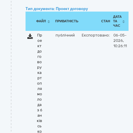
Тип документа: Проект договору
ДАТА
ФАЙЛ
ПРИВАТНІСТЬ
СТАН
ТА
ЧАС
Пр
публічний
Експортовано:
06-05-
ое
2026,
кт
10:26:11
до
го
во
ру
ка
рт
оп
ля
мо
ло
да
з б
ан
ків
сь
ко