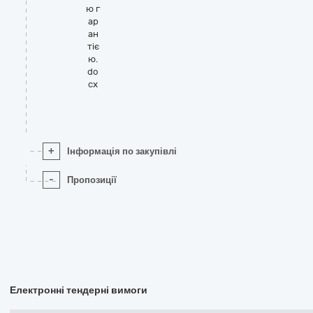
ю г
ар
ан
тіє
ю.
do
cx
+
Інформація по закупівлі
-
Пропозиції
Електронні тендерні вимоги