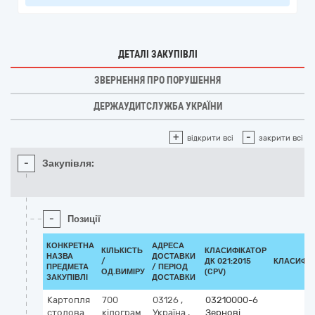
ДЕТАЛІ ЗАКУПІВЛІ
ЗВЕРНЕННЯ ПРО ПОРУШЕННЯ
ДЕРЖАУДИТСЛУЖБА УКРАЇНИ
+
-
відкрити всі
закрити всі
-
Закупівля:
-
Позиції
КОНКРЕТНА
АДРЕСА
КІЛЬКІСТЬ
КЛАСИФІКАТОР
НАЗВА
ДОСТАВКИ
/
ДК 021:2015
КЛАСИФІ
ПРЕДМЕТА
/ ПЕРІОД
ОД.ВИМІРУ
(CPV)
ЗАКУПІВЛІ
ДОСТАВКИ
Картопля
700
03126
,
03210000-6
столова
кілограм
Україна
,
Зернові