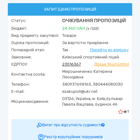
ЗАПИТ (ЦІНИ) ПРОПОЗИЦІЙ
ОЧІКУВАННЯ ПРОПОЗИЦІЙ
Статус:
Бюджет:
24 360
UAH
(з ПДВ)
Вид предмету закупівлі:
Товари
Оцінка пропозицій:
За вартістю придбання
Попередній етап:
Так
Перейти до відбору
Замовник:
Київський спортивний ліцей
ЄДРПОУ:
23516367
Досьє YouControl
Мирошниченко Катерина
Контактна особа:
Леонідівна
Телефон:
380937698163, 380444080030
E-mail:
ezakupivli@ukr.net
03126,
Україна
,
м. Київ,
бульвар
Місцезнаходження:
Гавела Вацлава, будинок 46
1
Витяг про відсутність судимості
Реєстр корупційних порушників