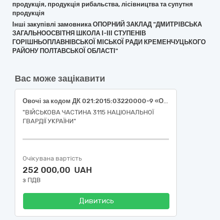
продукція, продукція рибальства, лісівництва та супутня
продукція
Інші закупівлі замовника ОПОРНИЙ ЗАКЛАД "ДМИТРІВСЬКА
ЗАГАЛЬНООСВІТНЯ ШКОЛА І-ІІІ СТУПЕНІВ
ГОРІШНЬОПЛАВНІВСЬКОЇ МІСЬКОЇ РАДИ КРЕМЕНЧУЦЬКОГО
РАЙОНУ ПОЛТАВСЬКОЇ ОБЛАСТІ"
Вас може зацікавити
Овочі за кодом ДК 021:2015:03220000-9 «Овочі, фрукти та горіхи» огірок свіжий (ДК 021:2015:03221270-9 «Огірки»), помідор свіжий (ДК 021:2015:03221240-0 «Помідори»), перець солодкий (ДК 021:2015:03221230-7 «Перець овочевий»)
"ВІЙСЬКОВА ЧАСТИНА 3115 НАЦІОНАЛЬНОЇ
ГВАРДІЇ УКРАЇНИ"
Очікувана вартість
252 000,00 UAH
з ПДВ
Дивитись