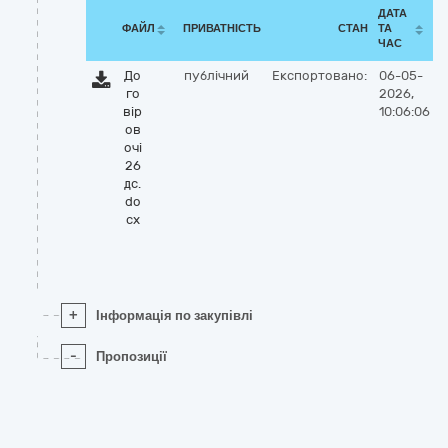
ДАТА
ФАЙЛ
ПРИВАТНІСТЬ
СТАН
ТА
ЧАС
До
публічний
Експортовано:
06-05-
го
2026,
вір
10:06:06
ов
очі
26
дс.
do
cx
+
Інформація по закупівлі
-
Пропозиції