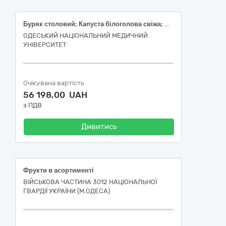
Буряк столовий; Капуста білоголова свіжа; Морква свіжа; Цибуля ріпчаста свіжа; Яблука свіжі; Апельсини свіжі
ОДЕСЬКИЙ НАЦІОНАЛЬНИЙ МЕДИЧНИЙ
УНІВЕРСИТЕТ
Очікувана вартість
56 198,00 UAH
з ПДВ
Дивитись
Фрукти в асортименті
ВІЙСЬКОВА ЧАСТИНА 3012 НАЦІОНАЛЬНОЇ
ГВАРДІЇ УКРАЇНИ (М.ОДЕСА)