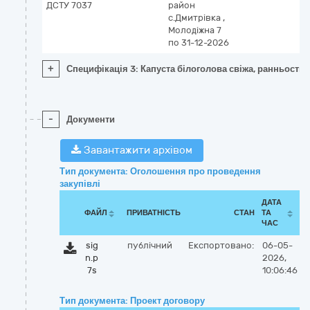
ДСТУ 7037
район
с.Дмитрівка
,
Молодіжна 7
по 31-12-2026
+
Специфікація 3: Капуста білоголова свіжа, ранньостиг
-
Документи
Завантажити архівом
Тип документа: Оголошення про проведення
закупівлі
ДАТА
ФАЙЛ
ПРИВАТНІСТЬ
СТАН
ТА
ЧАС
sig
публічний
Експортовано:
06-05-
n.p
2026,
7s
10:06:46
Тип документа: Проект договору