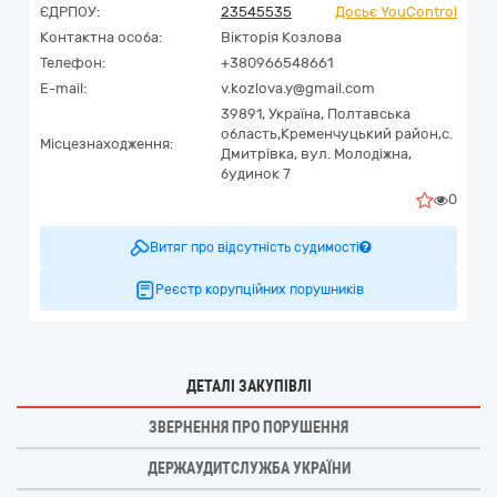
ЄДРПОУ:
23545535
Досьє YouControl
Контактна особа:
Вікторія Козлова
Телефон:
+380966548661
E-mail:
v.kozlova.y@gmail.com
39891,
Україна
,
Полтавська
область,
Кременчуцький район,с.
Місцезнаходження:
Дмитрівка,
вул. Молодіжна,
будинок 7
0
Витяг про відсутність судимості
Реєстр корупційних порушників
ДЕТАЛІ ЗАКУПІВЛІ
ЗВЕРНЕННЯ ПРО ПОРУШЕННЯ
ДЕРЖАУДИТСЛУЖБА УКРАЇНИ