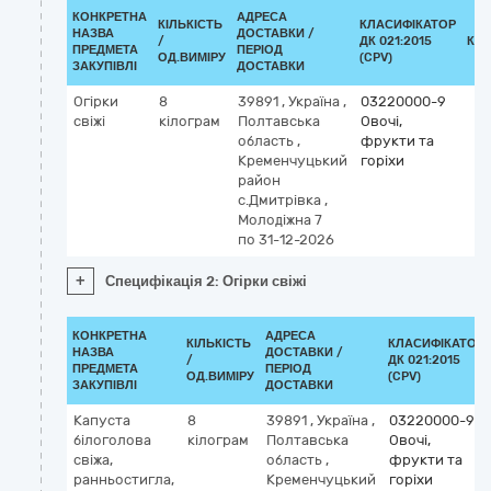
КОНКРЕТНА
АДРЕСА
КІЛЬКІСТЬ
КЛАСИФІКАТОР
НАЗВА
ДОСТАВКИ /
/
ДК 021:2015
КЛ
ПРЕДМЕТА
ПЕРІОД
ОД.ВИМІРУ
(CPV)
ЗАКУПІВЛІ
ДОСТАВКИ
Огірки
8
39891
,
Україна
,
03220000-9
свіжі
кілограм
Полтавська
Овочі,
область
,
фрукти та
Кременчуцький
горіхи
район
с.Дмитрівка
,
Молодіжна 7
по 31-12-2026
+
Специфікація 2: Огірки свіжі
КОНКРЕТНА
АДРЕСА
КІЛЬКІСТЬ
КЛАСИФІКАТОР
НАЗВА
ДОСТАВКИ /
/
ДК 021:2015
ПРЕДМЕТА
ПЕРІОД
ОД.ВИМІРУ
(CPV)
ЗАКУПІВЛІ
ДОСТАВКИ
Капуста
8
39891
,
Україна
,
03220000-9
білоголова
кілограм
Полтавська
Овочі,
свіжа,
область
,
фрукти та
ранньостигла,
Кременчуцький
горіхи