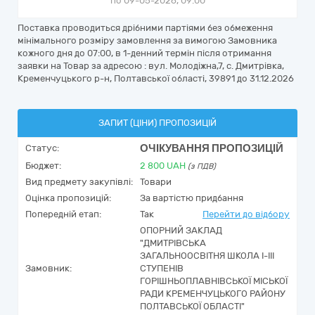
по 09-05-2026, 09:00
Поставка проводиться дрібними партіями без обмеження
мінімального розміру замовлення за вимогою Замовника
кожного дня до 07:00, в 1-денний термін після отримання
заявки на Товар за адресою : вул. Молодіжна,7, с. Дмитрівка,
Кременчуцького р-н, Полтавської області, 39891 до 31.12.2026
ЗАПИТ (ЦІНИ) ПРОПОЗИЦІЙ
ОЧІКУВАННЯ ПРОПОЗИЦІЙ
Статус:
Бюджет:
2 800
UAH
(з ПДВ)
Вид предмету закупівлі:
Товари
Оцінка пропозицій:
За вартістю придбання
Попередній етап:
Так
Перейти до відбору
ОПОРНИЙ ЗАКЛАД
"ДМИТРІВСЬКА
ЗАГАЛЬНООСВІТНЯ ШКОЛА І-ІІІ
Замовник:
СТУПЕНІВ
ГОРІШНЬОПЛАВНІВСЬКОЇ МІСЬКОЇ
РАДИ КРЕМЕНЧУЦЬКОГО РАЙОНУ
ПОЛТАВСЬКОЇ ОБЛАСТІ"