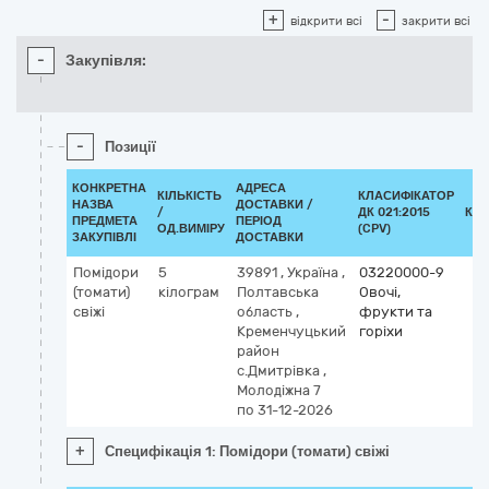
+
-
відкрити всі
закрити всі
-
Закупівля:
-
Позиції
КОНКРЕТНА
АДРЕСА
КІЛЬКІСТЬ
КЛАСИФІКАТОР
НАЗВА
ДОСТАВКИ /
/
ДК 021:2015
КЛ
ПРЕДМЕТА
ПЕРІОД
ОД.ВИМІРУ
(CPV)
ЗАКУПІВЛІ
ДОСТАВКИ
Помідори
5
39891
,
Україна
,
03220000-9
(томати)
кілограм
Полтавська
Овочі,
свіжі
область
,
фрукти та
Кременчуцький
горіхи
район
с.Дмитрівка
,
Молодіжна 7
по 31-12-2026
+
Специфікація 1: Помідори (томати) свіжі