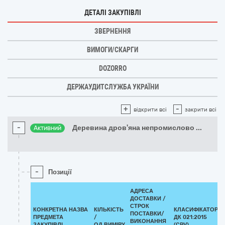
ДЕТАЛІ ЗАКУПІВЛІ
ЗВЕРНЕННЯ
ВИМОГИ/СКАРГИ
DOZORRO
ДЕРЖАУДИТСЛУЖБА УКРАЇНИ
+
-
відкрити всі
закрити всі
-
Деревина дров'яна непромислово
...
Активний
-
Позиції
АДРЕСА
ДОСТАВКИ /
СТРОК
КОНКРЕТНА НАЗВА
КІЛЬКІСТЬ
КЛАСИФІКАТОР
ПОСТАВКИ/
ПРЕДМЕТА
/
ДК 021:2015
ВИКОНАННЯ
ЗАКУПІВЛІ
ОД.ВИМІРУ
(CPV)