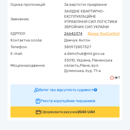
Оцінка пропозицій:
За вартістю придбання
ЗАХІДНЕ КВАРТИРНО-
ЕКСПЛУАТАЦІЙНЕ
Замовник:
УПРАВЛІННЯ СИЛ ЛОГІСТИКИ
ЗБРОЙНИХ СИЛ УКРАЇНИ
ЄДРПОУ:
26642374
Досьє YouControl
Контактна особа:
Демчук Антон
Телефон:
380972857327
E-mail:
a.demchuk@mil.gov.ua
33010,
Україна
,
Рівненська
Місцезнаходження:
область,
Рівне,
вул.
Дубенська, буд. 71-а
1
Витяг про відсутність судимості
Реєстр корупційних порушників
Сформувати рахунок
2040 UAH