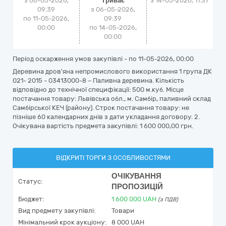
з 06-05-2026,
Триває
з
14-05-2026, 11:37
09:39
з 06-05-2026,
по 11-05-2026,
09:39
00:00
по 14-05-2026,
00:00
Період оскарження умов закупівлі - по
11-05-2026, 00:00
Деревина дров'яна непромислового використання 1 група ДК
021- 2015 - 03413000-8 – Паливна деревина. Кількість
відповідно до технічної специфікації: 500 м.куб. Місце
постачання товару: Львівська обл., м. Самбір, паливний склад
Самбірської КЕЧ (району). Строк постачання товару: не
пізніше 60 календарних днів з дати укладання договору. 2.
Очікувана вартість предмета закупівлі: 1 600 000,00 грн.
ВІДКРИТІ ТОРГИ З ОСОБЛИВОСТЯМИ
ОЧІКУВАННЯ
Статус:
ПРОПОЗИЦІЙ
Бюджет:
1 600 000
UAH
(з ПДВ)
Вид предмету закупівлі:
Товари
Мінімальний крок аукціону:
8 000 UAH