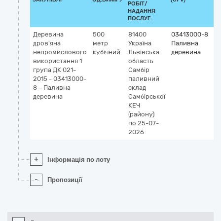
РОБІТ/
НАДАННЯ
ПОСЛУГ:
Деревина
500
81400
03413000-8
дров'яна
метр
Україна
Паливна
непромислового
кубічний
Львівська
деревина
використання 1
область
група ДК 021-
Самбір
2015 - 03413000-
паливний
8 – Паливна
склад
деревина
Самбірської
КЕЧ
(району)
по 25-07-
2026
+
Інформація по лоту
-
Пропозиції