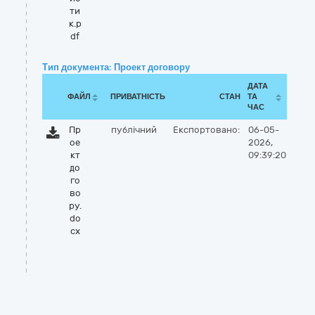
ти
к.p
df
Тип документа: Проект договору
ДАТА
ФАЙЛ
ПРИВАТНІСТЬ
СТАН
ТА
ЧАС
Пр
публічний
Експортовано:
06-05-
ое
2026,
кт
09:39:20
до
го
во
ру.
do
cx