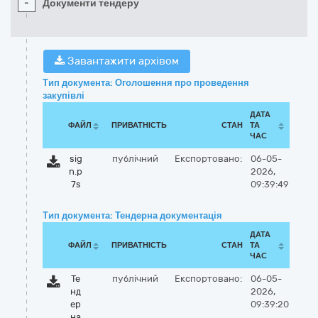
-
Документи тендеру
Завантажити архівом
Тип документа: Оголошення про проведення
закупівлі
ДАТА
ФАЙЛ
ПРИВАТНІСТЬ
СТАН
ТА
ЧАС
sig
публічний
Експортовано:
06-05-
n.p
2026,
7s
09:39:49
Тип документа: Тендерна документація
ДАТА
ФАЙЛ
ПРИВАТНІСТЬ
СТАН
ТА
ЧАС
Те
публічний
Експортовано:
06-05-
нд
2026,
ер
09:39:20
на