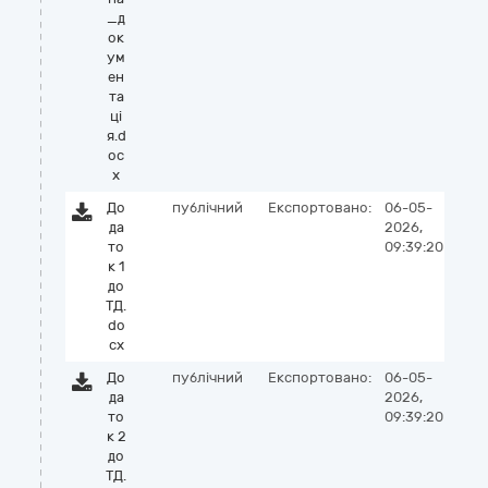
_д
ок
ум
ен
та
ці
я.d
oc
x
До
публічний
Експортовано:
06-05-
да
2026,
то
09:39:20
к 1
до
ТД.
do
cx
До
публічний
Експортовано:
06-05-
да
2026,
то
09:39:20
к 2
до
ТД.