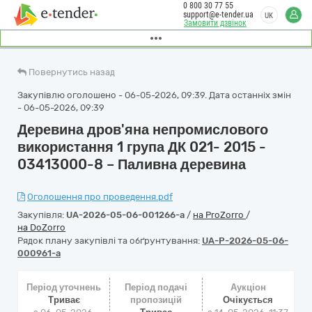
0 800 30 77 55
support@e-tender.ua
UK
Замовити дзвінок
Повернутись назад
Закупівлю оголошено - 06-05-2026, 09:39. Дата останніх змін
- 06-05-2026, 09:39
Деревина дров'яна непромислового
використання 1 група ДК 021- 2015 -
03413000-8 – Паливна деревина
Оголошення про проведення.pdf
Закупівля:
UA-2026-05-06-001266-a
/
на ProZorro
/
на DoZorro
Рядок плану закупівлі та обґрунтування:
UA-P-2026-05-06-
000961-a
Період уточнень
Період подачі
Аукціон
Триває
пропозицій
Очікується