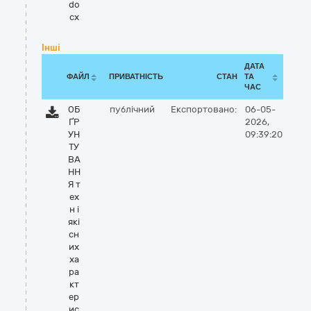
do
cx
Інші
ДАТА
ФАЙЛ
ПРИВАТНІСТЬ
СТАН
ТА
ЧАС
ОБ
публічний
Експортовано:
06-05-
ҐР
2026,
УН
09:39:20
ТУ
ВА
НН
Я т
ех
н і
які
сн
их
ха
ра
кт
ер
ис