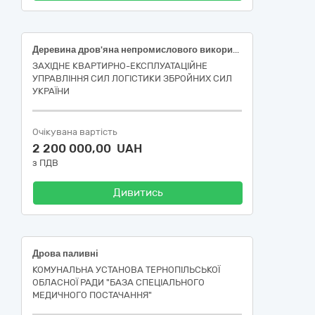
Деревина дров'яна непромислового використання 2 групаДК 021- 2015 - 03413000-8 – Паливна деревина
ЗАХІДНЕ КВАРТИРНО-ЕКСПЛУАТАЦІЙНЕ
УПРАВЛІННЯ СИЛ ЛОГІСТИКИ ЗБРОЙНИХ СИЛ
УКРАЇНИ
Очікувана вартість
2 200 000,00 UAH
з ПДВ
Дивитись
Дрова паливні
КОМУНАЛЬНА УСТАНОВА ТЕРНОПІЛЬСЬКОЇ
ОБЛАСНОЇ РАДИ "БАЗА СПЕЦІАЛЬНОГО
МЕДИЧНОГО ПОСТАЧАННЯ"