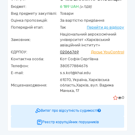
Бюджет:
6 189
UAH
(з ПДВ)
Вид предмету закупівлі:
Товари
Оцінка пропозицій:
За вартістю придбання
Попередній етап:
Так
Перейти до відбору
Національний аерокосмічний
Замовник:
університет «Харківський
авіаційний інститут»
ЄДРПОУ:
02066769
Досьє YouControl
Контактна особа:
Кот Софія Сергіївна
Телефон:
380577884676
E-mail:
s.s.kot@khai.edu
61070,
Україна
,
Харківська
Місцезнаходження:
область,
Харків,
вул. Вадима
Манька, 17
0
Витяг про відсутність судимості
Реєстр корупційних порушників