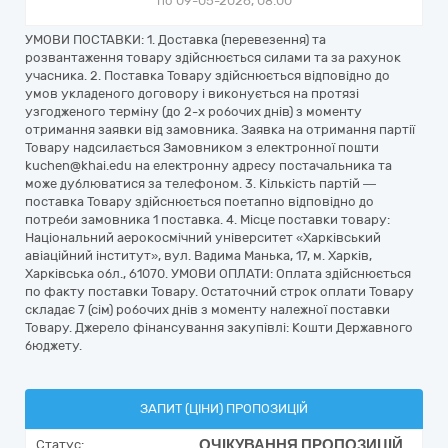
по 09-05-2026, 08:00
УМОВИ ПОСТАВКИ: 1. Доставка (перевезення) та
розвантаження товару здійснюється силами та за рахунок
учасника. 2. Поставка Товару здійснюється відповідно до
умов укладеного договору і виконується на протязі
узгодженого терміну (до 2-х робочих днів) з моменту
отримання заявки від замовника. Заявка на отримання партії
Товару надсилається Замовником з електронної пошти
kuchen@khai.edu на електронну адресу постачальника та
може дублюватися за телефоном. 3. Кількість партій —
поставка Товару здійснюється поетапно відповідно до
потреби замовника 1 поставка. 4. Місце поставки товару:
Національний аерокосмічний університет «Харківський
авіаційний інститут», вул. Вадима Манька, 17, м. Харків,
Харківська обл., 61070. УМОВИ ОПЛАТИ: Оплата здійснюється
по факту поставки Товару. Остаточний строк оплати Товару
складає 7 (сім) робочих днів з моменту належної поставки
Товару. Джерело фінансування закупівлі: Кошти Державного
бюджету.
ЗАПИТ (ЦІНИ) ПРОПОЗИЦІЙ
ОЧІКУВАННЯ ПРОПОЗИЦІЙ
Статус: