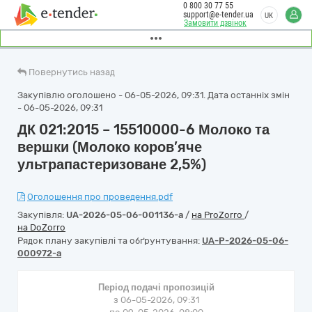
0 800 30 77 55
support@e-tender.ua
UK
Замовити дзвінок
Повернутись назад
Закупівлю оголошено - 06-05-2026, 09:31. Дата останніх змін
- 06-05-2026, 09:31
ДК 021:2015 – 15510000-6 Молоко та
вершки (Молоко коров’яче
ультрапастеризоване 2,5%)
Оголошення про проведення.pdf
Закупівля:
UA-2026-05-06-001136-a
/
на ProZorro
/
на DoZorro
Рядок плану закупівлі та обґрунтування:
UA-P-2026-05-06-
000972-a
Період подачі пропозицій
з 06-05-2026, 09:31