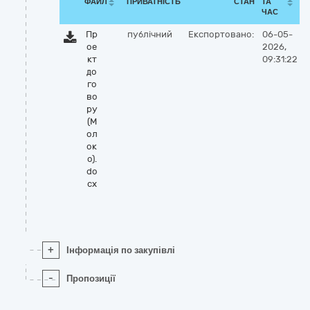
ФАЙЛ
ПРИВАТНІСТЬ
СТАН
ТА
ЧАС
Пр
публічний
Експортовано:
06-05-
ое
2026,
кт
09:31:22
до
го
во
ру
(М
ол
ок
о).
do
cx
+
Інформація по закупівлі
-
Пропозиції