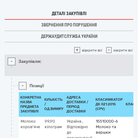
ДЕТАЛІ ЗАКУПІВЛІ
ЗВЕРНЕННЯ ПРО ПОРУШЕННЯ
ДЕРЖАУДИТСЛУЖБА УКРАЇНИ
+
-
відкрити всі
закрити всі
-
Закупівля:
-
Позиції
КОНКРЕТНА
АДРЕСА
КІЛЬКІСТЬ
КЛАСИФІКАТОР
НАЗВА
ДОСТАВКИ /
/
ДК 021:2015
КЛАСИ
ПРЕДМЕТА
ПЕРІОД
ОД.ВИМІРУ
(CPV)
ЗАКУПІВЛІ
ДОСТАВКИ
Молоко
99,90
Україна
,
15510000-6
коров'яче
кілограм
Відповідно
Молоко та
до
вершки
документації