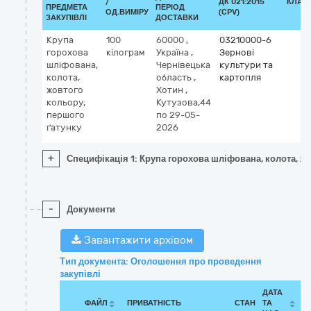
/
ДК 021:2015
КЛАС
ПРЕДМЕТА
ПЕРІОД
ОД.ВИМІРУ
(CPV)
ЗАКУПІВЛІ
ДОСТАВКИ
Крупа
100
60000
,
03210000-6
горохова
кілограм
Україна
,
Зернові
шліфована,
Чернівецька
культури та
колота,
область
,
картопля
жовтого
Хотин
,
кольору,
Кутузова,44
першого
по 29-05-
ґатунку
2026
+
Специфікація 1: Крупа горохова шліфована, колота, ж
-
Документи
Завантажити архівом
Тип документа: Оголошення про проведення
закупівлі
ДАТА
ФАЙЛ
ПРИВАТНІСТЬ
СТАН
ТА