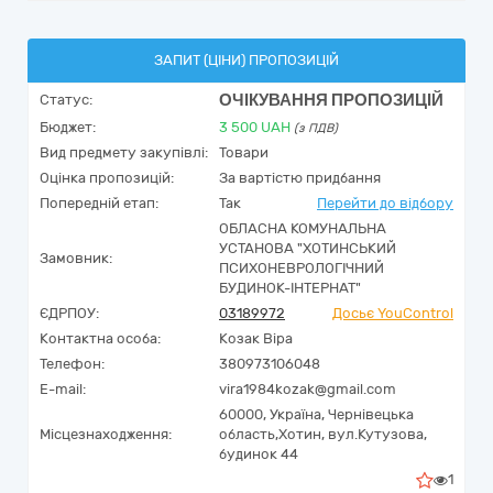
ЗАПИТ (ЦІНИ) ПРОПОЗИЦІЙ
ОЧІКУВАННЯ ПРОПОЗИЦІЙ
Статус:
Бюджет:
3 500
UAH
(з ПДВ)
Вид предмету закупівлі:
Товари
Оцінка пропозицій:
За вартістю придбання
Попередній етап:
Так
Перейти до відбору
ОБЛАСНА КОМУНАЛЬНА
УСТАНОВА "ХОТИНСЬКИЙ
Замовник:
ПСИХОНЕВРОЛОГІЧНИЙ
БУДИНОК-ІНТЕРНАТ"
ЄДРПОУ:
03189972
Досьє YouControl
Контактна особа:
Козак Віра
Телефон:
380973106048
E-mail:
vira1984kozak@gmail.com
60000,
Україна
,
Чернівецька
Місцезнаходження:
область,
Хотин,
вул.Кутузова,
будинок 44
1