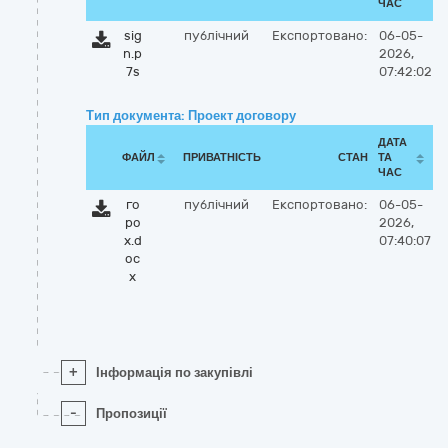
ЧАС
sig
публічний
Експортовано:
06-05-
n.p
2026,
7s
07:42:02
Тип документа: Проект договору
ДАТА
ФАЙЛ
ПРИВАТНІСТЬ
СТАН
ТА
ЧАС
го
публічний
Експортовано:
06-05-
ро
2026,
х.d
07:40:07
oc
x
+
Інформація по закупівлі
-
Пропозиції