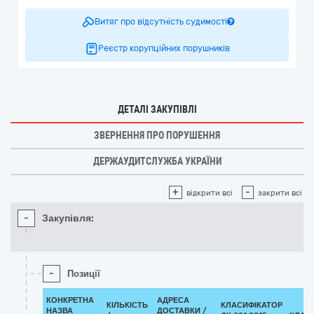
Витяг про відсутність судимості
Реєстр корупційних порушників
ДЕТАЛІ ЗАКУПІВЛІ
ЗВЕРНЕННЯ ПРО ПОРУШЕННЯ
ДЕРЖАУДИТСЛУЖБА УКРАЇНИ
+
-
відкрити всі
закрити всі
-
Закупівля:
-
Позиції
КОНКРЕТНА
АДРЕСА
КІЛЬКІСТЬ
КЛАСИФІКАТОР
НАЗВА
ДОСТАВКИ /