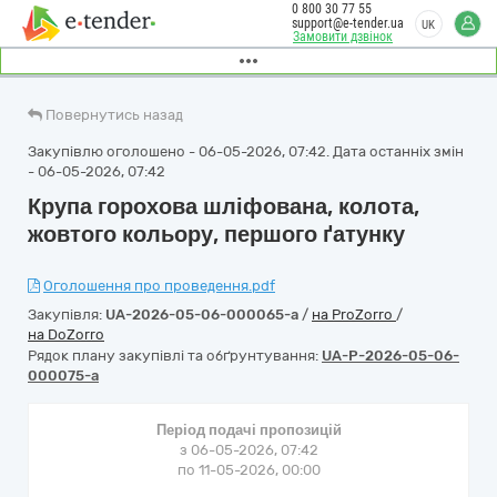
0 800 30 77 55
support@e-tender.ua
UK
Замовити дзвінок
Повернутись назад
Закупівлю оголошено - 06-05-2026, 07:42. Дата останніх змін
- 06-05-2026, 07:42
Крупа горохова шліфована, колота,
жовтого кольору, першого ґатунку
Оголошення про проведення.pdf
Закупівля:
UA-2026-05-06-000065-a
/
на ProZorro
/
на DoZorro
Рядок плану закупівлі та обґрунтування:
UA-P-2026-05-06-
000075-a
Період подачі пропозицій
з 06-05-2026, 07:42
по 11-05-2026, 00:00