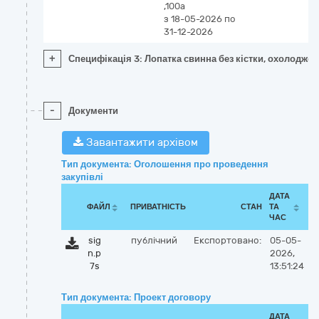
,100а
з 18-05-2026
по
31-12-2026
+
Специфікація 3: Лопатка свинна без кістки, охолодже
-
Документи
Завантажити архівом
Тип документа: Оголошення про проведення
закупівлі
ДАТА
ФАЙЛ
ПРИВАТНІСТЬ
СТАН
ТА
ЧАС
sig
публічний
Експортовано:
05-05-
n.p
2026,
7s
13:51:24
Тип документа: Проект договору
ДАТА