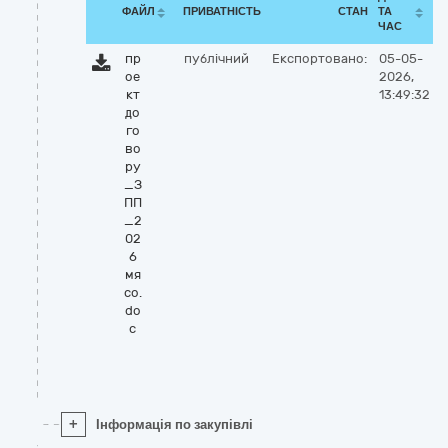
ФАЙЛ
ПРИВАТНІСТЬ
СТАН
ТА
ЧАС
пр
публічний
Експортовано:
05-05-
ое
2026,
кт
13:49:32
до
го
во
ру
_З
ПП
_2
02
6
мя
со.
do
c
+
Інформація по закупівлі