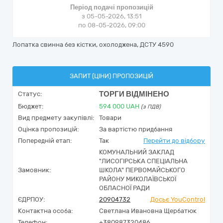
Період подачі пропозицій
з 05-05-2026, 13:51
по 08-05-2026, 09:00
Лопатка свинна без кістки, охолоджена, ДСТУ 4590
ЗАПИТ (ЦІНИ) ПРОПОЗИЦІЙ
ТОРГИ ВІДМІНЕНО
Статус:
Бюджет:
594 000
UAH
(з ПДВ)
Вид предмету закупівлі:
Товари
Оцінка пропозицій:
За вартістю придбання
Попередній етап:
Так
Перейти до відбору
КОМУНАЛЬНИЙ ЗАКЛАД
"ЛИСОГІРСЬКА СПЕЦІАЛЬНА
Замовник:
ШКОЛА" ПЕРВОМАЙСЬКОГО
РАЙОНУ МИКОЛАЇВСЬКОЇ
ОБЛАСНОЇ РАДИ
ЄДРПОУ:
20904732
Досьє YouControl
Контактна особа:
Светлана Ивановна Щербатюк
Телефон:
+380987320486