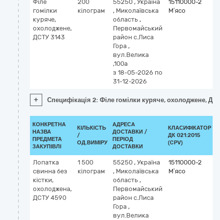
Філе
200
55250
,
Україна
15110000-2
гомілки
кілограм
,
Миколаївська
М’ясо
куряче,
область
,
охолоджене,
Первомайський
ДСТУ 3143
район с.Лиса
Гора
,
вул.Велика
,100а
з 18-05-2026
по
31-12-2026
+
Специфікація 2: Філе гомілки куряче, охолоджене, ДС
КОНКРЕТНА
АДРЕСА
КІЛЬКІСТЬ
КЛАСИФІКАТОР
НАЗВА
ДОСТАВКИ /
/
ДК 021:2015
К
ПРЕДМЕТА
ПЕРІОД
ОД.ВИМІРУ
(CPV)
ЗАКУПІВЛІ
ДОСТАВКИ
Лопатка
1 500
55250
,
Україна
15110000-2
свинна без
кілограм
,
Миколаївська
М’ясо
кістки,
область
,
охолоджена,
Первомайський
ДСТУ 4590
район с.Лиса
Гора
,
вул.Велика