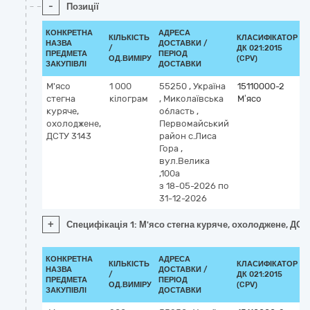
-
Позиції
КОНКРЕТНА
АДРЕСА
КІЛЬКІСТЬ
КЛАСИФІКАТОР
НАЗВА
ДОСТАВКИ /
/
ДК 021:2015
К
ПРЕДМЕТА
ПЕРІОД
ОД.ВИМІРУ
(CPV)
ЗАКУПІВЛІ
ДОСТАВКИ
М'ясо
1 000
55250
,
Україна
15110000-2
стегна
кілограм
,
Миколаївська
М’ясо
куряче,
область
,
охолоджене,
Первомайський
ДСТУ 3143
район с.Лиса
Гора
,
вул.Велика
,100а
з 18-05-2026
по
31-12-2026
+
Специфікація 1: М'ясо стегна куряче, охолоджене, ДСТ
КОНКРЕТНА
АДРЕСА
КІЛЬКІСТЬ
КЛАСИФІКАТОР
НАЗВА
ДОСТАВКИ /
/
ДК 021:2015
К
ПРЕДМЕТА
ПЕРІОД
ОД.ВИМІРУ
(CPV)
ЗАКУПІВЛІ
ДОСТАВКИ