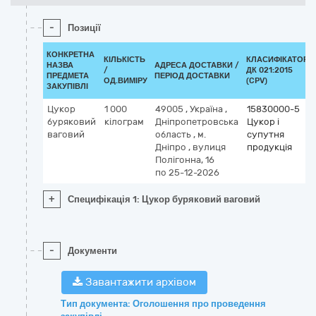
-
Позиції
КОНКРЕТНА
КІЛЬКІСТЬ
КЛАСИФІКАТОР
НАЗВА
АДРЕСА ДОСТАВКИ /
/
ДК 021:2015
ПРЕДМЕТА
ПЕРІОД ДОСТАВКИ
ОД.ВИМІРУ
(CPV)
ЗАКУПІВЛІ
Цукор
1 000
49005
,
Україна
,
15830000-5
буряковий
кілограм
Дніпропетровська
Цукор і
ваговий
область
,
м.
супутня
Дніпро
,
вулиця
продукція
Полігонна, 16
по 25-12-2026
+
Специфікація 1: Цукор буряковий ваговий
-
Документи
Завантажити архівом
Тип документа: Оголошення про проведення