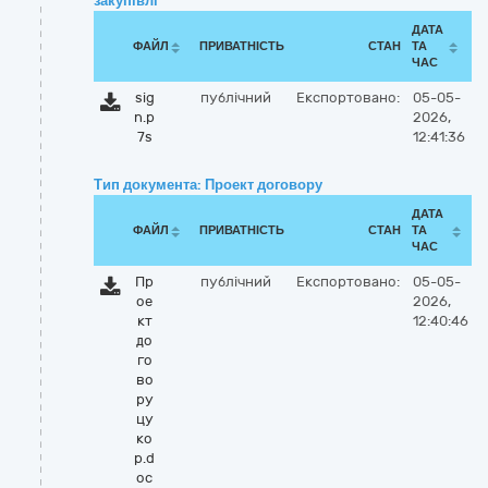
закупівлі
ДАТА
ФАЙЛ
ПРИВАТНІСТЬ
СТАН
ТА
ЧАС
sig
публічний
Експортовано:
05-05-
n.p
2026,
7s
12:41:36
Тип документа: Проект договору
ДАТА
ФАЙЛ
ПРИВАТНІСТЬ
СТАН
ТА
ЧАС
Пр
публічний
Експортовано:
05-05-
ое
2026,
кт
12:40:46
до
го
во
ру
цу
ко
р.d
oc