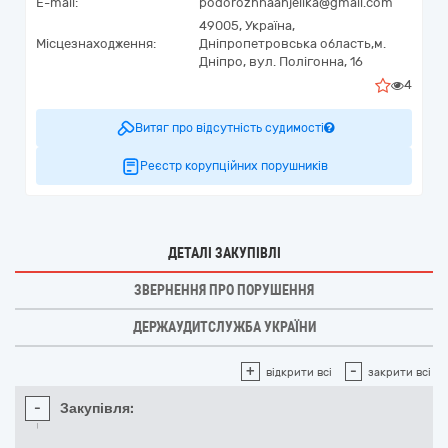
E-mail:
podorozhnaanjelika@gmail.com
49005,
Україна
,
Місцезнаходження:
Дніпропетровська область,
м.
Дніпро,
вул. Полігонна, 16
4
Витяг про відсутність судимості
Реєстр корупційних порушників
ДЕТАЛІ ЗАКУПІВЛІ
ЗВЕРНЕННЯ ПРО ПОРУШЕННЯ
ДЕРЖАУДИТСЛУЖБА УКРАЇНИ
+
-
відкрити всі
закрити всі
-
Закупівля: