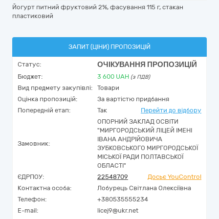
Йогурт питний фруктовий 2%, фасування 115 г, стакан
пластиковий
ЗАПИТ (ЦІНИ) ПРОПОЗИЦІЙ
ОЧІКУВАННЯ ПРОПОЗИЦІЙ
Статус:
Бюджет:
3 600
UAH
(з ПДВ)
Вид предмету закупівлі:
Товари
Оцінка пропозицій:
За вартістю придбання
Попередній етап:
Так
Перейти до відбору
ОПОРНИЙ ЗАКЛАД ОСВІТИ
"МИРГОРОДСЬКИЙ ЛІЦЕЙ ІМЕНІ
ІВАНА АНДРІЙОВИЧА
Замовник:
ЗУБКОВСЬКОГО МИРГОРОДСЬКОЇ
МІСЬКОЇ РАДИ ПОЛТАВСЬКОЇ
ОБЛАСТІ"
ЄДРПОУ:
22548709
Досьє YouControl
Контактна особа:
Лобурець Світлана Олексіївна
Телефон:
+380535555234
E-mail:
licej9@ukr.net