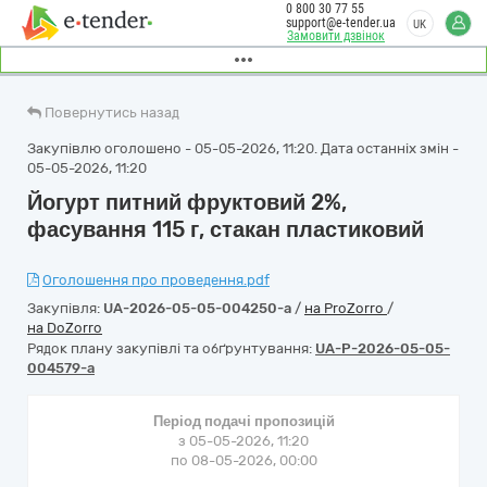
0 800 30 77 55
support@e-tender.ua
UK
Замовити дзвінок
Повернутись назад
Закупівлю оголошено - 05-05-2026, 11:20. Дата останніх змін -
05-05-2026, 11:20
Йогурт питний фруктовий 2%,
фасування 115 г, стакан пластиковий
Оголошення про проведення.pdf
Закупівля:
UA-2026-05-05-004250-a
/
на ProZorro
/
на DoZorro
Рядок плану закупівлі та обґрунтування:
UA-P-2026-05-05-
004579-a
Період подачі пропозицій
з 05-05-2026, 11:20
по 08-05-2026, 00:00