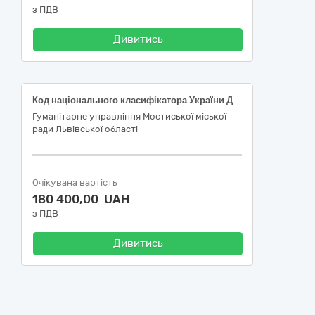
з ПДВ
Дивитись
Код національного класифікатора України ДК 021:2015 «Єдиний закупівельний словник» 15550000-8 - Молочні продукти різні (Сметана, кефір, йогурт)
Гуманітарне управління Мостиської міської
ради Львівської області
Очікувана вартість
180 400,00 UAH
з ПДВ
Дивитись