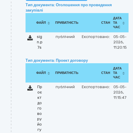
Тип документа: Оголошення про проведення
закупівлі
ДАТА
ФАЙЛ
ПРИВАТНІСТЬ
СТАН
ТА
ЧАС
sig
публічний
Експортовано:
05-05-
n.p
2026,
7s
11:20:15
Тип документа: Проект договору
ДАТА
ФАЙЛ
ПРИВАТНІСТЬ
СТАН
ТА
ЧАС
Пр
публічний
Експортовано:
05-05-
оє
2026,
кт
11:15:47
до
го
во
ру
йо
гу