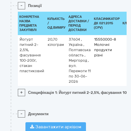
-
Позиції
КОНКРЕТНА
АДРЕСА
КІЛЬКІСТЬ
КЛАСИФІКАТОР
НАЗВА
ДОСТАВКИ /
/
ДК 021:2015
КЛА
ПРЕДМЕТА
ПЕРІОД
ОД.ВИМІРУ
(CPV)
ЗАКУПІВЛІ
ДОСТАВКИ
Йогурт
20,70
37604
,
15550000-8
питний 2-
кілограм
Україна
,
Молочні
2,5%,
Полтавська
продукти
фасування
область
,
різні
100-200г,
Миргород
,
стакан
вул.
пластиковий
Перемоги 11
по 30-06-
2026
+
Специфікація 1: Йогурт питний 2-2,5%, фасування 100
-
Документи
Завантажити архівом