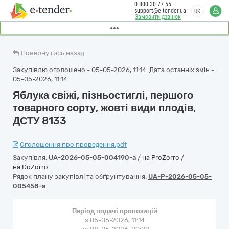
0 800 30 77 55
support@e-tender.ua
UK
Замовити дзвінок
Повернутись назад
Закупівлю оголошено - 05-05-2026, 11:14. Дата останніх змін -
05-05-2026, 11:14
Яблука свіжі, пізньостиглі, першого
товарного сорту, жовті види плодів,
ДСТУ 8133
Оголошення про проведення.pdf
Закупівля:
UA-2026-05-05-004190-a
/
на ProZorro
/
на DoZorro
Рядок плану закупівлі та обґрунтування:
UA-P-2026-05-05-
005458-a
Період подачі пропозицій
з 05-05-2026, 11:14