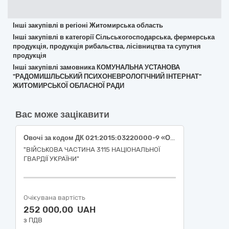
Інші закупівлі в регіоні Житомирська область
Інші закупівлі в категорії Сільськогосподарська, фермерська
продукція, продукція рибальства, лісівництва та супутня
продукція
Інші закупівлі замовника КОМУНАЛЬНА УСТАНОВА
"РАДОМИШЛЬСЬКИЙ ПСИХОНЕВРОЛОГІЧНИЙ ІНТЕРНАТ"
ЖИТОМИРСЬКОЇ ОБЛАСНОЇ РАДИ
Вас може зацікавити
Овочі за кодом ДК 021:2015:03220000-9 «Овочі, фрукти та горіхи» огірок свіжий (ДК 021:2015:03221270-9 «Огірки»), помідор свіжий (ДК 021:2015:03221240-0 «Помідори»), перець солодкий (ДК 021:2015:03221230-7 «Перець овочевий»)
"ВІЙСЬКОВА ЧАСТИНА 3115 НАЦІОНАЛЬНОЇ
ГВАРДІЇ УКРАЇНИ"
Очікувана вартість
252 000,00 UAH
з ПДВ