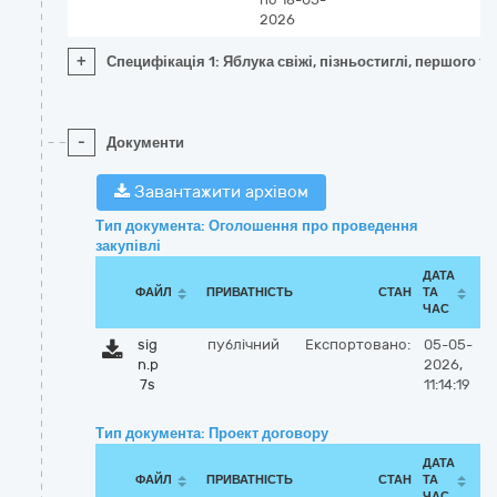
2026
+
Специфікація 1: Яблука свіжі, пізньостиглі, першого т
-
Документи
Завантажити архівом
Тип документа: Оголошення про проведення
закупівлі
ДАТА
ФАЙЛ
ПРИВАТНІСТЬ
СТАН
ТА
ЧАС
sig
публічний
Експортовано:
05-05-
n.p
2026,
7s
11:14:19
Тип документа: Проект договору
ДАТА
ФАЙЛ
ПРИВАТНІСТЬ
СТАН
ТА
ЧАС