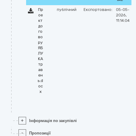
Пр
публічний
Експортовано:
05-05-
ое
2026,
кт
11:14:04
до
го
во
ру
ЯБ
ЛУ
КА
тр
ав
ен
ь.d
oc
x
+
Інформація по закупівлі
-
Пропозиції