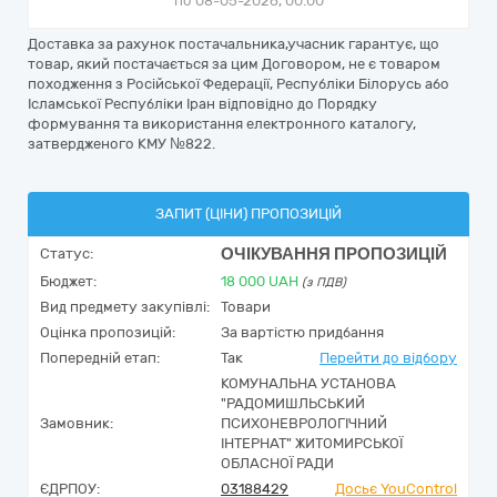
по 08-05-2026, 00:00
Доставка за рахунок постачальника,учасник гарантує, що
товар, який постачається за цим Договором, не є товаром
походження з Російської Федерації, Республіки Білорусь або
Ісламської Республіки Іран відповідно до Порядку
формування та використання електронного каталогу,
затвердженого КМУ №822.
ЗАПИТ (ЦІНИ) ПРОПОЗИЦІЙ
ОЧІКУВАННЯ ПРОПОЗИЦІЙ
Статус:
Бюджет:
18 000
UAH
(з ПДВ)
Вид предмету закупівлі:
Товари
Оцінка пропозицій:
За вартістю придбання
Попередній етап:
Так
Перейти до відбору
КОМУНАЛЬНА УСТАНОВА
"РАДОМИШЛЬСЬКИЙ
Замовник:
ПСИХОНЕВРОЛОГІЧНИЙ
ІНТЕРНАТ" ЖИТОМИРСЬКОЇ
ОБЛАСНОЇ РАДИ
ЄДРПОУ:
03188429
Досьє YouControl