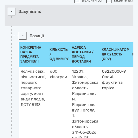
+
-
відкрити всі
закрити всі
-
Закупівля:
-
Позиції
КОНКРЕТНА
АДРЕСА
КІЛЬКІСТЬ
КЛАСИФІКАТОР
НАЗВА
ДОСТАВКИ /
/
ДК 021:2015
КЛ
ПРЕДМЕТА
ПЕРІОД
ОД.ВИМІРУ
(CPV)
ЗАКУПІВЛІ
ДОСТАВКИ
Яблука свіжі,
600
12201
,
03220000-9
пізньостиглі,
кілограм
Україна
,
Овочі,
першого
Житомирська
фрукти та
товарного
область
,
горіхи
сорту, жовті
Радомишль
,
види плодів,
м.
ДСТУ 8133
Радомишль,
вул. Гоголя,
1,
Житомирська
область
з 11-05-2026
по 18-05-