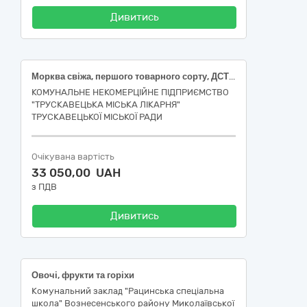
Дивитись
Морква свіжа, першого товарного сорту, ДСТУ 7035, Капуста білоголова свіжа, ранньостигла, ДСТУ 7037, Буряк столовий першого товарного сорту, 5-10 см, ДСТУ 7033, Цибуля ріпчаста свіжа, першого товарного сорту, від 4 см, ДСТУ 3234
КОМУНАЛЬНЕ НЕКОМЕРЦІЙНЕ ПІДПРИЄМСТВО
"ТРУСКАВЕЦЬКА МІСЬКА ЛІКАРНЯ"
ТРУСКАВЕЦЬКОЇ МІСЬКОЇ РАДИ
Очікувана вартість
33 050,00 UAH
з ПДВ
Дивитись
Овочі, фрукти та горіхи
Комунальний заклад "Рацинська спеціальна
школа" Вознесенського району Миколаївської