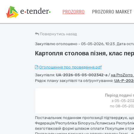
PROZORRO
PROZORRO MARKET
Повернутись назад
Закупівлю оголошено - 05-05-2026, 10:23. Дата оста
Картопля столова пізня, клас пе
Оголошення про проведення.pdf
Закупівля:
UA-2026-05-05-002342-a
/
на ProZorro
Рядок плану закупівлі та обґрунтування:
UA-P-202
Період подачі
з 05-05-202
по 08-05-202
Постачальник поданням пропозиції підтверджує, що
Федерація/Республіка Білорусь/Ісламська Республі
безготівковій формі шляхом оплати Покупцем отри
Постачальником рахунка на оплату товару (далі - 