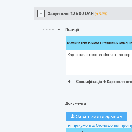
-
Закупівля:
12 500
UAH
(з ПДВ)
-
Позиції
КОНКРЕТНА НАЗВА ПРЕДМЕТА ЗАКУПІ
Картопля столова пізня, клас пер
+
Специфікація 1: Картопля сто
-
Документи
Завантажити архівом
Тип документа: Оголошення про п