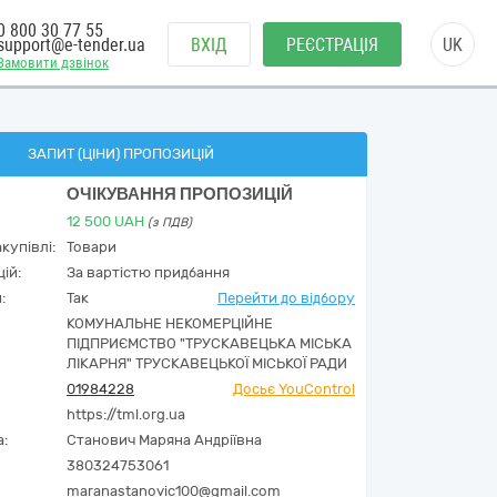
0 800 30 77 55
support@e-tender.ua
ВХІД
РЕЄСТРАЦІЯ
UK
Замовити дзвінок
ЗАПИТ (ЦІНИ) ПРОПОЗИЦІЙ
ОЧІКУВАННЯ ПРОПОЗИЦІЙ
12 500
UAH
(з ПДВ)
купівлі:
Товари
ій:
За вартістю придбання
:
Так
Перейти до відбору
КОМУНАЛЬНЕ НЕКОМЕРЦІЙНЕ
ПІДПРИЄМСТВО "ТРУСКАВЕЦЬКА МІСЬКА
ЛІКАРНЯ" ТРУСКАВЕЦЬКОЇ МІСЬКОЇ РАДИ
01984228
Досьє YouControl
https://tml.org.ua
а:
Станович Маряна Андріївна
380324753061
maranastanovic100@gmail.com