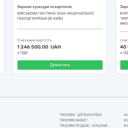
Зернові культури та картопля
Зерн
ВІЙСЬКОВА ЧАСТИНА 3066 НАЦІОНАЛЬНОЇ
КОМ
ГВАРДІЇ УКРАЇНИ (М. КИЇВ)
"ЯМ
ЯМП
Очікувана вартість
Очік
1 246 500,00 UAH
40
з ПДВ
з П
Дивитись
PROZORRO - ДЕРЖЗАКУПІВЛІ
НА
PROZORRO MARKET
НО
PROZORRO.ПРОДАЖІ - АУКЦІОНИ
КО