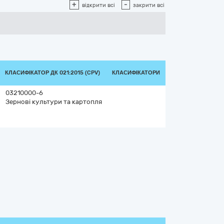
+
-
відкрити всі
закрити всі
КЛАСИФІКАТОР ДК 021:2015 (CPV)
КЛАСИФІКАТОРИ
03210000-6
Зернові культури та картопля