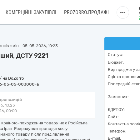
КОМЕРЦІЙНІ ЗАКУПІВЛІ
PROZORRO.ПРОДАЖІ
нніх змін - 05-05-2026, 10:23
рший, ДСТУ 9221
Статус:
Бюджет:
Вид предмету за
Оцінка пропозиц
/
на DoZorro
Попередній етап
6-05-05-003000-a
Замовник:
 пропозицій
6, 10:23
ЄДРПОУ:
6, 00:00
Сайт:
 країною-походження товару не є Російська
Контактна особ
ка Іран. Розрахунки проводяться у
Телефон:
маного товару після пред'явлення
E-mail:
рахунок) та підписання Сторонами видаткової