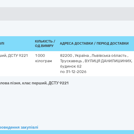
КІЛЬКІСТЬ /
ВЛІ
АДРЕСА ДОСТАВКИ / ПЕРІОД ДОСТАВКИ
ОД.ВИМІРУ
ший, ДСТУ 9221
1 000
82200
,
Україна
,
Львівська область
,
кілограм
Трускавець
,
ВУЛИЦЯ ДАНИЛИШИНИХ,
будинок 62
по 31-12-2026
лова пізня, клас перший, ДСТУ 9221
роведення закупівлі