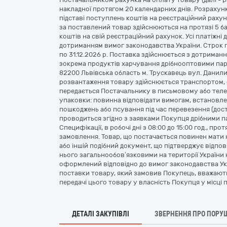
накладної протягом 20 календарних днів. Розрахун
підставі поступлень коштів на реєстраційний раху
за поставлений товар здійснюються на протязі 5 б
коштів на свій реєстраційний рахунок. Усі платіж
дотриманням вимог законодавства України. Строк п
по 31.12.2026 р. Поставка здійснюється з дотриман
зокрема продуктів харчування дрібнооптовими парт
82200 Львівська область м. Трускавець вул. Данили
розвантаження товару здійснюється транспортом, 
передається Постачальнику в письмовому або теле
упаковки: повинна відповідати вимогам, встановлен
пошкоджень або псування під час перевезення (дост
проводиться згідно з заявками Покупця дрібними па
Специфікації, в робочі дні з 08:00 до 15:00 год., пр
замовлення. Товар, що постачається повинен мати н
або іншій подібний документ, що підтверджує відпо
нього загальнообов’язковими на території України
оформлений відповідно до вимог законодавства Ук
поставки товару, який замовив Покупець, вважают
передачі цього товару у власність Покупця у місці 
ДЕТАЛІ ЗАКУПІВЛІ
ЗВЕРНЕННЯ ПРО ПОРУ