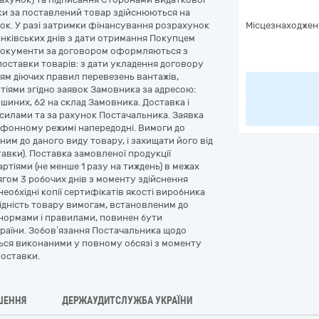
ки за поставлений товар здійснюються на
нок. У разі затримки фінансування розрахунок
Місцезнаходжен
анківських днів з дати отримання Покупцем
ні документи за договором оформляються з
оставки товарів: з дати укладення договору
ням діючих правил перевезень вантажів,
іями згідно заявок Замовника за адресою:
шиних, 62 на склад Замовника. Доставка і
силами та за рахунок Постачальника. Заявка
фонному режимі напередодні. Вимоги до
им до даного виду товару, і захищати його від
авки). Поставка замовленої продукції
ртіями (не менше 1 разу на тиждень) в межах
отягом 3 робочих днів з моменту здійснення
еобхідні копії сертифікатів якості виробника
відність товару вимогам, встановленим до
 нормами і правилами, повинен бути
раїни. Зобов’язання Постачальника щодо
ься виконаними у повному обсязі з моменту
поставки.
ШЕННЯ
ДЕРЖАУДИТСЛУЖБА УКРАЇНИ