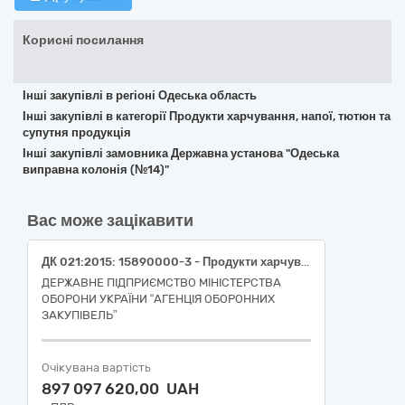
Корисні посилання
Інші закупівлі в регіоні Одеська область
Інші закупівлі в категорії Продукти харчування, напої, тютюн та
супутня продукція
Інші закупівлі замовника Державна установа "Одеська
виправна колонія (№14)"
Вас може зацікавити
ДК 021:2015: 15890000-3 - Продукти харчування та сушені продукти різні (Продукти харчування (комплект продуктів харчування за Каталогом продуктів) для особового складу (годування штатних тварин) військових частин (установ) та військових навчальних закладів Збройних Сил України в стаціонарних та польових умовах на 2026 рік)
ДЕРЖАВНЕ ПІДПРИЄМСТВО МІНІСТЕРСТВА
ОБОРОНИ УКРАЇНИ “АГЕНЦІЯ ОБОРОННИХ
ЗАКУПІВЕЛЬ”
Очікувана вартість
897 097 620,00 UAH