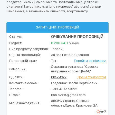
представниками Замовника та Постачальника, у строки
визначені Замовником, згідно письмової або усної заявки
Замовника, з зазначенням кількості, асортименту.
ЗАПИТ (ЦІНИ) ПРОПОЗИЦІЙ
ОЧІКУВАННЯ ПРОПОЗИЦІЙ
Статус:
Бюджет:
8 280
UAH
(з ПДВ)
Вид предмету закупівлі:
Товари
Оцінка пропозицій:
За вартістю придбання
Попередній етап:
Так
Перейти до відбору
Державна установа "Одеська
Замовник:
виправна колонія (№14)"
ЄДРПОУ:
08564127
Досьє YouControl
Контактна особа:
Греденюк Сергій Сергійович
Телефон:
+380487373592
E-mail:
kbo.ovk14@gmail.com
65059,
Україна
,
Одеська
Місцезнаходження:
область,
Одеса,
Краснова, 2А
0