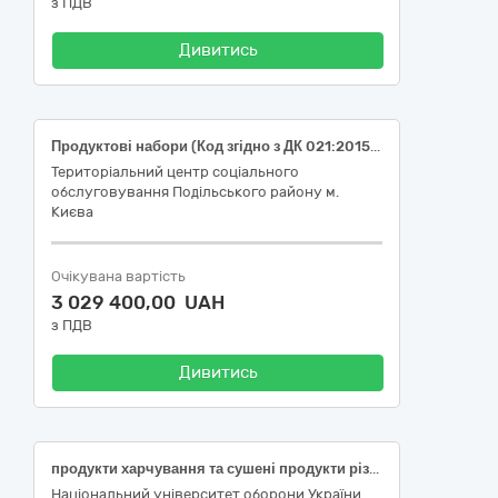
з ПДВ
Дивитись
Продуктові набори (Код згідно з ДК 021:2015 «Єдиний закупівельний словник» 15890000-3 Продукти харчування та сушені продукти різні)
Територіальний центр соціального
обслуговування Подільського району м.
Києва
Очікувана вартість
3 029 400,00 UAH
з ПДВ
Дивитись
продукти харчування та сушені продукти різні (15897300-5 – продуктові набори)
Національний університет оборони України