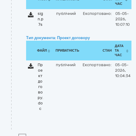
ЧАС
sig
публічний
Експортовано:
05-05-
n.p
2026,
7s
10:07:10
Тип документа: Проект договору
ДАТА
ФАЙЛ
ПРИВАТНІСТЬ
СТАН
ТА
ЧАС
Пр
публічний
Експортовано:
05-05-
ое
2026,
кт
10:04:34
до
го
во
ру.
do
c