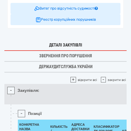
Витяг про відсутність судимості
Реєстр корупційних порушників
ДЕТАЛІ ЗАКУПІВЛІ
ЗВЕРНЕННЯ ПРО ПОРУШЕННЯ
ДЕРЖАУДИТСЛУЖБА УКРАЇНИ
+
-
відкрити всі
закрити всі
-
Закупівля:
-
Позиції
КОНКРЕТНА
АДРЕСА
КІЛЬКІСТЬ
КЛАСИФІКАТОР
НАЗВА
ДОСТАВКИ