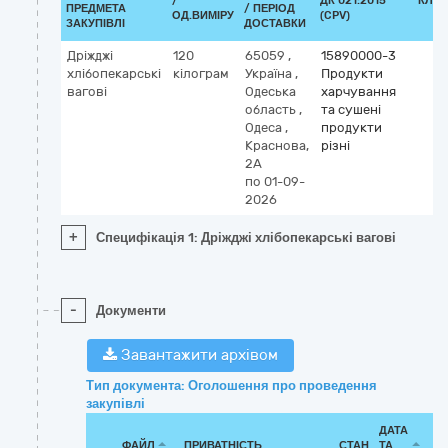
/
ДК 021:2015
КЛАС
ПРЕДМЕТА
/ ПЕРІОД
ОД.ВИМІРУ
(CPV)
ЗАКУПІВЛІ
ДОСТАВКИ
Дріжджі
120
65059
,
15890000-3
хлібопекарські
кілограм
Україна
,
Продукти
вагові
Одеська
харчування
область
,
та сушені
Одеса
,
продукти
Краснова,
різні
2А
по 01-09-
2026
+
Специфікація 1: Дріжджі хлібопекарські вагові
-
Документи
Завантажити архівом
Тип документа: Оголошення про проведення
закупівлі
ДАТА
ФАЙЛ
ПРИВАТНІСТЬ
СТАН
ТА