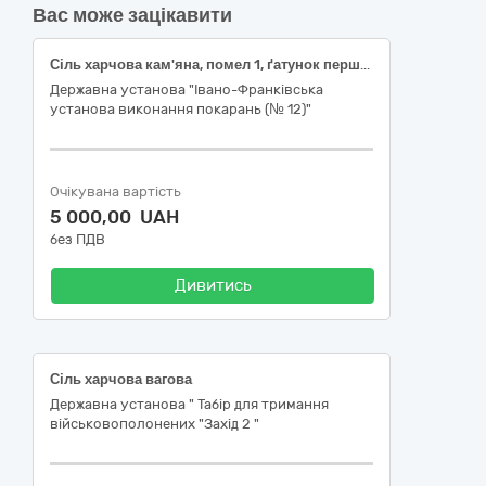
Вас може зацікавити
Сіль харчова кам'яна, помел 1, ґатунок перший, 1 кг (ДК 021:2015:15870000-7 Заправки та приправи)
Державна установа "Івано-Франківська
установа виконання покарань (№ 12)"
Очікувана вартість
5 000,00 UAH
без ПДВ
Дивитись
Сіль харчова вагова
Державна установа " Табір для тримання
військовополонених "Захід 2 "