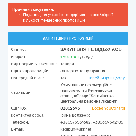
Причини скасування:
Подання для участі в тендері менше необхідної
кількості тендерних пропозицій
ЗАПИТ (ЦІНИ) ПРОПОЗИЦІЙ
ЗАКУПІВЛЯ НЕ ВІДБУЛАСЬ
Статус:
Бюджет:
1 500
UAH
(з ПДВ)
Вид предмету закупівлі:
Товари
Оцінка пропозицій:
За вартістю придбання
Попередній етап:
Так
Перейти до відбору
Комунальне некомерційне
підприємство Кегичівської
Замовник:
селищної ради "Кегичівська
центральна районна лікарня"
ЄДРПОУ:
02002693
Досьє YouControl
Контактна особа:
Ірина Долженко
Телефон:
+380575531682, +380669542106
E-mail:
kegibuh@ukr.net