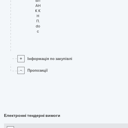
БЛ
АН
К К
Н
П.
do
c
+
Інформація по закупівлі
-
Пропозиції
Електронні тендерні вимоги