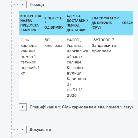
-
Позиції
КОНКРЕТНА
АДРЕСА
КІЛЬКІСТЬ
КЛАСИФІКАТОР
НАЗВА
ДОСТАВКИ /
/
ДК 021:2015
КЛАСИФІ
ПРЕДМЕТА
ПЕРІОД
ОД.ВИМІРУ
(CPV)
ЗАКУПІВЛІ
ДОСТАВКИ
Сіль
50
64003
,
15870000-7
харчова
кілограм
Україна
,
Заправки та
кам'яна,
Харківська
приправи
помел 1,
область
,
ґатунок
селище
перший, 1
Кегичівка
,
кг
вулиця
Калинова
37
по 31-12-
2026
+
Специфікація 1: Сіль харчова кам'яна, помел 1, ґатунок
-
Документи