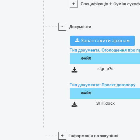
+
Специфікація 1: Cуміш сухоф
-
Документи
Завантажити архівом
Тип документа: Оголошення про п
ФАЙЛ
sign.p7s
Тип документа: Проект договору
ФАЙЛ
ЗПП.docx
+
Інформація по закупівлі