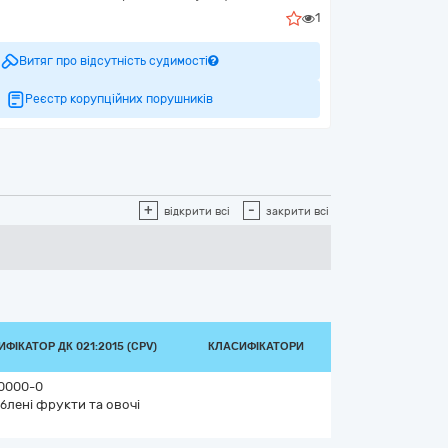
1
Витяг про відсутність судимості
Реєстр корупційних порушників
+
-
відкрити всі
закрити всі
ФІКАТОР ДК 021:2015 (CPV)
КЛАСИФІКАТОРИ
0000-0
блені фрукти та овочі