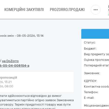
КОМЕРЦІЙНІ ЗАКУПІВЛІ
PROZORRO.ПРОДАЖІ
ніх змін - 08-05-2026, 13:14
Статус:
Бюджет:
Вид предмету за
Оцінка пропозиц
/
на DoZorro
Попередній етап
6-05-04-008154-a
Замовник:
 пропозицій
ЄДРПОУ:
6, 13:21
6, 08:00
Контактна особ
Телефон:
плати здійснюються відповідно до вимог
E-mail:
буватиметься партійно згідно заявок Замовника
оговору. Термін придатності товару має бути
Місцезнаходжен
гання на дату відвантаження кожної