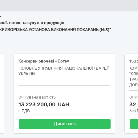
ь
апої, тютюн та супутня продукція
А "КРИВОРІЗЬКА УСТАНОВА ВИКОНАННЯ ПОКАРАНЬ (№3)"
Консерви овочеві «Соте»
ГОЛОВНЕ УПРАВЛІННЯ НАЦІОНАЛЬНОЇ ГВАРДІЇ
КОМ
УКРАЇНИ
“КЛІ
ТРА
ДОП
Очікувана вартість
Очік
13 223 200,00 UAH
32
з ПДВ
без
Дивитись