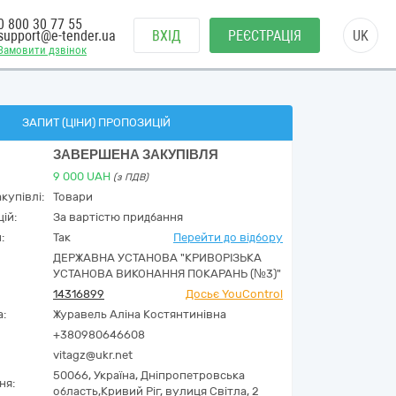
0 800 30 77 55
support@e-tender.ua
ВХІД
РЕЄСТРАЦІЯ
UK
Замовити дзвінок
ЗАПИТ (ЦІНИ) ПРОПОЗИЦІЙ
ЗАВЕРШЕНА ЗАКУПІВЛЯ
9 000
UAH
(з ПДВ)
купівлі:
Товари
ій:
За вартістю придбання
:
Так
Перейти до відбору
ДЕРЖАВНА УСТАНОВА "КРИВОРІЗЬКА
УСТАНОВА ВИКОНАННЯ ПОКАРАНЬ (№3)"
14316899
Досьє YouControl
а:
Журавель Аліна Костянтинівна
+380980646608
vitagz@ukr.net
50066,
Україна
,
Дніпропетровська
ня:
область,
Кривий Ріг,
вулиця Світла, 2