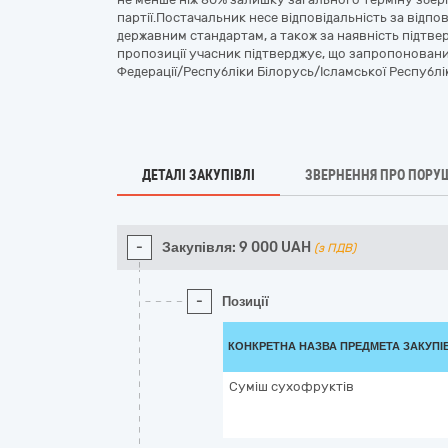
партії.Постачальник несе відповідальність за відпо
державним стандартам, а також за наявність підтв
пропозиції учасник підтверджує, що запропоновани
Федерації/Республіки Білорусь/Ісламської Республік
ДЕТАЛІ ЗАКУПІВЛІ
ЗВЕРНЕННЯ ПРО ПОРУ
-
Закупівля:
9 000
UAH
(з ПДВ)
-
Позиції
КОНКРЕТНА НАЗВА ПРЕДМЕТА ЗАКУПІ
Cуміш сухофруктів