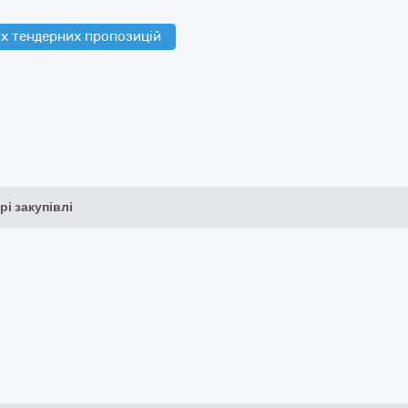
х тендерних пропозицій
рі закупівлі