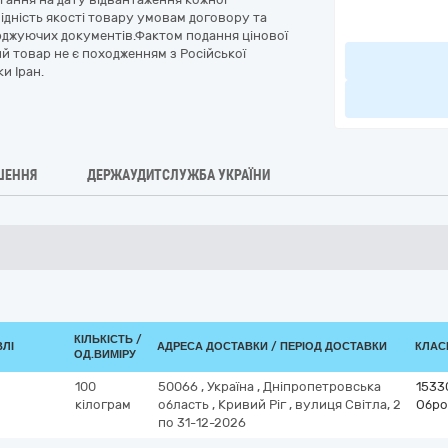
відність якості товару умовам договору та
ерджуючих документів.Фактом подання цінової
й товар не є походженням з Російської
и Іран.
ШЕННЯ
ДЕРЖАУДИТСЛУЖБА УКРАЇНИ
КІЛЬКІСТЬ /
ВЛІ
АДРЕСА ДОСТАВКИ / ПЕРІОД ДОСТАВКИ
КЛАСИ
ОД.ВИМІРУ
100
50066
,
Україна
,
Дніпропетровська
1533
кілограм
область
,
Кривий Ріг
,
вулиця Світла, 2
Обро
по 31-12-2026