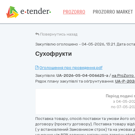
PROZORRO
PROZORRO MARKET
Повернутись назад
Закупівлю оголошено - 04-05-2026, 13:21. Дата остан
Сухофрукти
Оголошення про проведення.pdf
Закупівля:
UA-2026-05-04-006625-a
/
на ProZorro
Рядок плану закупівлі та обґрунтування:
UA-P-202
Період подачі
з 04-05-202
по 07-05-202
Поставка товару, спосіб поставки та умови його о
договору (проєкту договору). Поставка товару від
( у встановлений Замовником строк) та на умовах д
не менше ніж 80% залишку загального терміну збері