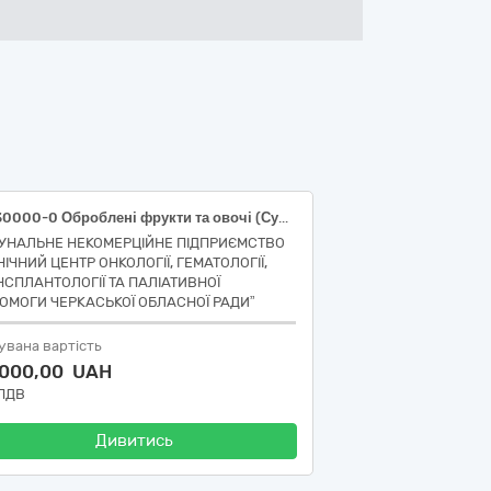
15330000-0 Оброблені фрукти та овочі (Суміш фруктово-ягідна, заморожена)
УНАЛЬНЕ НЕКОМЕРЦІЙНЕ ПІДПРИЄМСТВО
НІЧНИЙ ЦЕНТР ОНКОЛОГІЇ, ГЕМАТОЛОГІЇ,
НСПЛАНТОЛОГІЇ ТА ПАЛІАТИВНОЇ
ОМОГИ ЧЕРКАСЬКОЇ ОБЛАСНОЇ РАДИ”
увана вартість
 000,00 UAH
 ПДВ
Дивитись