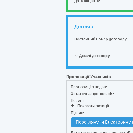
Дата акцепта:
Договір
Системний номер договору:
Деталі договору
Пропозиції Учасників
Пропозицію подав:
Остаточна пропозиція:
Позиції:
Показати позиції
Підпис:
Переглянути Електронну 
Дата та час подання пропозиції: