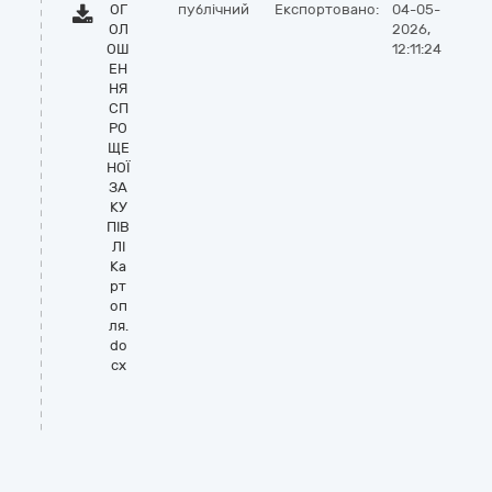
ОГ
публічний
Експортовано:
04-05-
ОЛ
2026,
ОШ
12:11:24
ЕН
НЯ
СП
РО
ЩЕ
НОЇ
ЗА
КУ
ПІВ
ЛІ
Ка
рт
оп
ля.
do
cx