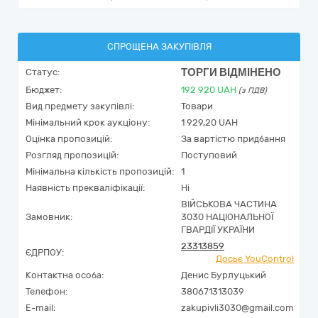
СПРОЩЕНА ЗАКУПІВЛЯ
ТОРГИ ВІДМІНЕНО
Статус:
Бюджет:
192 920
UAH
(з ПДВ)
Вид предмету закупівлі:
Товари
Мінімальний крок аукціону:
1 929,20 UAH
Оцінка пропозицій:
За вартістю придбання
Розгляд пропозицій:
Поступовий
Мінімальна кількість пропозицій:
1
Наявність прекваліфікації:
Ні
ВІЙСЬКОВА ЧАСТИНА
Замовник:
3030 НАЦІОНАЛЬНОЇ
ГВАРДІЇ УКРАЇНИ
23313859
ЄДРПОУ:
Досьє YouControl
Контактна особа:
Денис Бурлуцький
Телефон:
380671313039
E-mail:
zakupivli3030@gmail.com