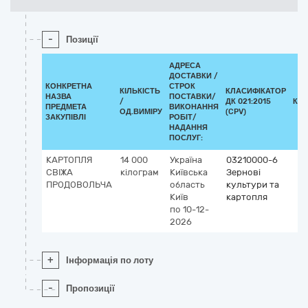
-
Позиції
АДРЕСА
ДОСТАВКИ /
КОНКРЕТНА
СТРОК
КІЛЬКІСТЬ
КЛАСИФІКАТОР
НАЗВА
ПОСТАВКИ/
/
ДК 021:2015
КЛ
ПРЕДМЕТА
ВИКОНАННЯ
ОД.ВИМІРУ
(CPV)
ЗАКУПІВЛІ
РОБІТ/
НАДАННЯ
ПОСЛУГ:
КАРТОПЛЯ
14 000
Україна
03210000-6
СВІЖА
кілограм
Київська
Зернові
ПРОДОВОЛЬЧА
область
культури та
Київ
картопля
по 10-12-
2026
+
Інформація по лоту
-
Пропозиції