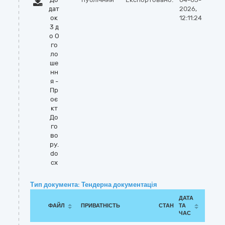
дат
2026,
ок
12:11:24
3 д
о О
го
ло
ше
нн
я -
Пр
оє
кт
До
го
во
ру.
do
cx
Тип документа: Тендерна документація
ДАТА
ФАЙЛ
ПРИВАТНІСТЬ
СТАН
ТА
ЧАС