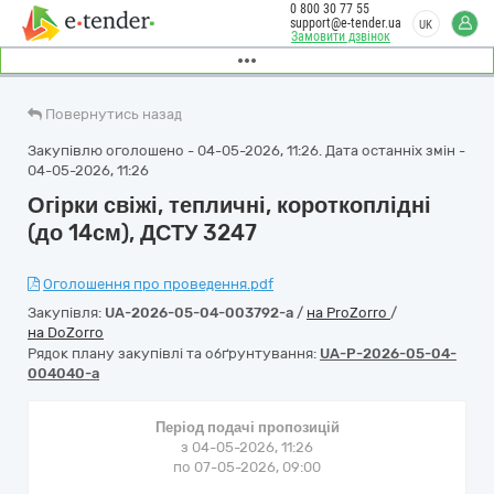
0 800 30 77 55
support@e-tender.ua
UK
Замовити дзвінок
Повернутись назад
Закупівлю оголошено - 04-05-2026, 11:26. Дата останніх змін -
04-05-2026, 11:26
Огірки свіжі, тепличні, короткоплідні
(до 14см), ДСТУ 3247
Оголошення про проведення.pdf
Закупівля:
UA-2026-05-04-003792-a
/
на ProZorro
/
на DoZorro
Рядок плану закупівлі та обґрунтування:
UA-P-2026-05-04-
004040-a
Період подачі пропозицій
з 04-05-2026, 11:26
по 07-05-2026, 09:00