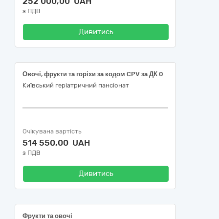
252 000,00 UAH
з ПДВ
Дивитись
Овочі, фрукти та горіхи за кодом CPV за ДК 021:2015 – 03220000-9 - (овочі, фрукти)
Київський геріатричний пансіонат
Очікувана вартість
514 550,00 UAH
з ПДВ
Дивитись
Фрукти та овочі