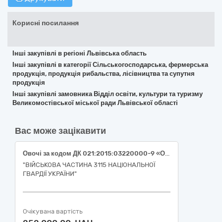
Корисні посилання
Інші закупівлі в регіоні Львівська область
Інші закупівлі в категорії Сільськогосподарська, фермерська
продукція, продукція рибальства, лісівництва та супутня
продукція
Інші закупівлі замовника Відділ освіти, культури та туризму
Великомостівської міської ради Львівської області
Вас може зацікавити
Овочі за кодом ДК 021:2015:03220000-9 «Овочі, фрукти та горіхи» огірок свіжий (ДК 021:2015:03221270-9 «Огірки»), помідор свіжий (ДК 021:2015:03221240-0 «Помідори»), перець солодкий (ДК 021:2015:03221230-7 «Перець овочевий»)
"ВІЙСЬКОВА ЧАСТИНА 3115 НАЦІОНАЛЬНОЇ
ГВАРДІЇ УКРАЇНИ"
Очікувана вартість