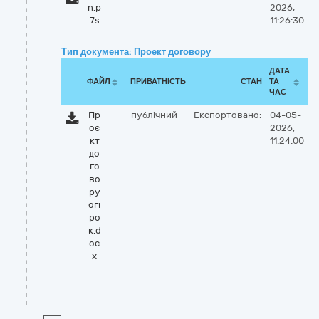
n.p
2026,
7s
11:26:30
Тип документа: Проект договору
ДАТА
ФАЙЛ
ПРИВАТНІСТЬ
СТАН
ТА
ЧАС
Пр
публічний
Експортовано:
04-05-
оє
2026,
кт
11:24:00
до
го
во
ру
огі
ро
к.d
oc
x