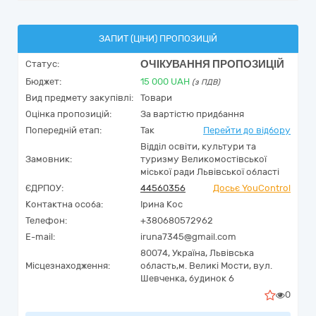
ЗАПИТ (ЦІНИ) ПРОПОЗИЦІЙ
ОЧІКУВАННЯ ПРОПОЗИЦІЙ
Статус:
Бюджет:
15 000
UAH
(з ПДВ)
Вид предмету закупівлі:
Товари
Оцінка пропозицій:
За вартістю придбання
Попередній етап:
Так
Перейти до відбору
Відділ освіти, культури та
Замовник:
туризму Великомостівської
міської ради Львівської області
ЄДРПОУ:
44560356
Досьє YouControl
Контактна особа:
Ірина Кос
Телефон:
+380680572962
E-mail:
iruna7345@gmail.com
80074,
Україна
,
Львівська
Місцезнаходження:
область,
м. Великі Мости,
вул.
Шевченка, будинок 6
0