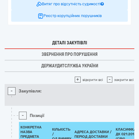
Витяг про відсутність судимості
Реєстр корупційних порушників
ДЕТАЛІ ЗАКУПІВЛІ
ЗВЕРНЕННЯ ПРО ПОРУШЕННЯ
ДЕРЖАУДИТСЛУЖБА УКРАЇНИ
+
-
відкрити всі
закрити всі
-
Закупівля:
-
Позиції
КОНКРЕТНА
КІЛЬКІСТЬ
КЛАСИФІКАТ
НАЗВА
АДРЕСА ДОСТАВКИ /
/
ДК 021:2015
ПРЕДМЕТА
ПЕРІОД ДОСТАВКИ
ОД.ВИМІРУ
(CPV)