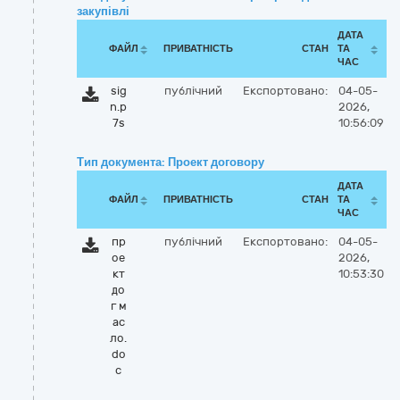
закупівлі
ДАТА
ФАЙЛ
ПРИВАТНІСТЬ
СТАН
ТА
ЧАС
sig
публічний
Експортовано:
04-05-
n.p
2026,
7s
10:56:09
Тип документа: Проект договору
ДАТА
ФАЙЛ
ПРИВАТНІСТЬ
СТАН
ТА
ЧАС
пр
публічний
Експортовано:
04-05-
ое
2026,
кт
10:53:30
до
г м
ас
ло.
do
c