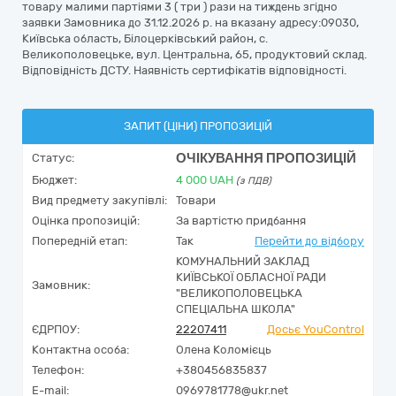
товару малими партіями 3 ( три ) рази на тиждень згідно
заявки Замовника до 31.12.2026 р. на вказану адресу:09030,
Київська область, Білоцерківський район, с.
Великополовецьке, вул. Центральна, 65, продуктовий склад.
Відповідність ДСТУ. Наявність сертифікатів відповідності.
ЗАПИТ (ЦІНИ) ПРОПОЗИЦІЙ
ОЧІКУВАННЯ ПРОПОЗИЦІЙ
Статус:
Бюджет:
4 000
UAH
(з ПДВ)
Вид предмету закупівлі:
Товари
Оцінка пропозицій:
За вартістю придбання
Попередній етап:
Так
Перейти до відбору
КОМУНАЛЬНИЙ ЗАКЛАД
КИЇВСЬКОЇ ОБЛАСНОЇ РАДИ
Замовник:
"ВЕЛИКОПОЛОВЕЦЬКА
СПЕЦІАЛЬНА ШКОЛА"
ЄДРПОУ:
22207411
Досьє YouControl
Контактна особа:
Олена Коломієць
Телефон:
+380456835837
E-mail:
0969781778@ukr.net