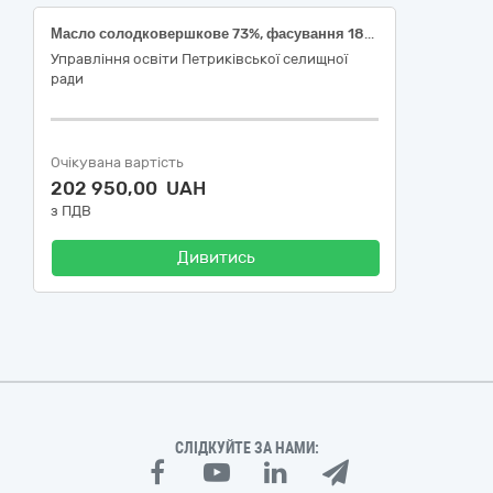
Масло солодковершкове 73%, фасування 180-200г за ДК 021:2015 Єдиного закупівельного словника
Управління освіти Петриківської селищної
ради
Очікувана вартість
202 950,00 UAH
з ПДВ
Дивитись
СЛІДКУЙТЕ ЗА НАМИ: