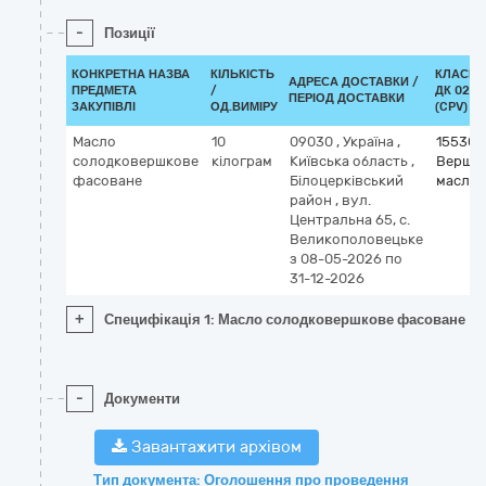
-
Позиції
КОНКРЕТНА НАЗВА
КІЛЬКІСТЬ
КЛАСИФ
АДРЕСА ДОСТАВКИ /
ПРЕДМЕТА
/
ДК 021:
ПЕРІОД ДОСТАВКИ
ЗАКУПІВЛІ
ОД.ВИМІРУ
(CPV)
Масло
10
09030
,
Україна
,
155300
солодковершкове
кілограм
Київська область
,
Вершк
фасоване
Білоцерківський
масло
район
,
вул.
Центральна 65, с.
Великополовецьке
з 08-05-2026
по
31-12-2026
+
Специфікація 1: Масло солодковершкове фасоване
-
Документи
Завантажити архівом
Тип документа: Оголошення про проведення