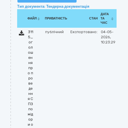
Тип документа: Тендерна документація
ДАТА
ФАЙЛ
ПРИВАТНІСТЬ
СТАН
ТА
ЧАС
311
публічний
Експортовано:
04-05-
5_
2026,
ог
10:23:29
ол
ош
ен
ня
пр
о п
ро
ве
де
нн
я С
ПЗ
по
мід
ор
и о