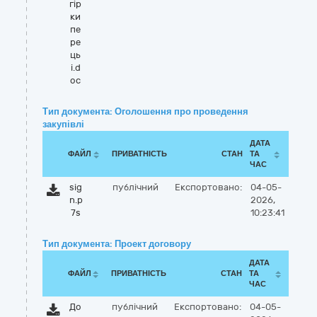
гір
ки
пе
ре
ць
і.d
oc
Тип документа: Оголошення про проведення
закупівлі
ДАТА
ФАЙЛ
ПРИВАТНІСТЬ
СТАН
ТА
ЧАС
sig
публічний
Експортовано:
04-05-
n.p
2026,
7s
10:23:41
Тип документа: Проект договору
ДАТА
ФАЙЛ
ПРИВАТНІСТЬ
СТАН
ТА
ЧАС
До
публічний
Експортовано:
04-05-