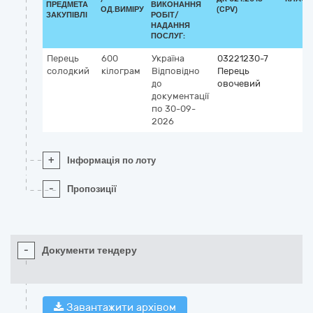
ПРЕДМЕТА
ВИКОНАННЯ
ОД.ВИМІРУ
(CPV)
ЗАКУПІВЛІ
РОБІТ/
НАДАННЯ
ПОСЛУГ:
Перець
600
Україна
03221230-7
солодкий
кілограм
Відповідно
Перець
до
овочевий
документації
по 30-09-
2026
+
Інформація по лоту
-
Пропозиції
-
Документи тендеру
Завантажити архівом