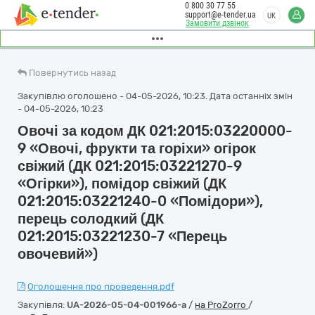
0 800 30 77 55
support@e-tender.ua
UK
Замовити дзвінок
Повернутись назад
Закупівлю оголошено - 04-05-2026, 10:23. Дата останніх змін
- 04-05-2026, 10:23
Овочі за кодом ДК 021:2015:03220000-
9 «Овочі, фрукти та горіхи» огірок
свіжий (ДК 021:2015:03221270-9
«Огірки»), помідор свіжий (ДК
021:2015:03221240-0 «Помідори»),
перець солодкий (ДК
021:2015:03221230-7 «Перець
овочевий»)
Оголошення про проведення.pdf
Закупівля:
UA-2026-05-04-001966-a
/
на ProZorro
/