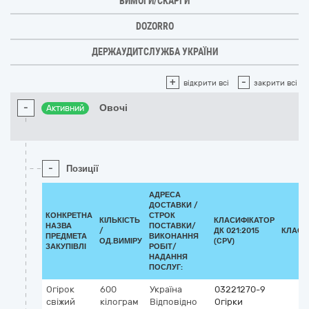
ВИМОГИ/СКАРГИ
DOZORRO
ДЕРЖАУДИТСЛУЖБА УКРАЇНИ
+
-
відкрити всі
закрити всі
-
Овочі
Активний
-
Позиції
АДРЕСА
ДОСТАВКИ /
КОНКРЕТНА
СТРОК
КІЛЬКІСТЬ
КЛАСИФІКАТОР
НАЗВА
ПОСТАВКИ/
/
ДК 021:2015
КЛАСИ
ПРЕДМЕТА
ВИКОНАННЯ
ОД.ВИМІРУ
(CPV)
ЗАКУПІВЛІ
РОБІТ/
НАДАННЯ
ПОСЛУГ:
Огірок
600
Україна
03221270-9
свіжий
кілограм
Відповідно
Огірки