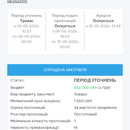
на DoZorro
Період уточнень
Період подачі
Аукціон
Триває
пропозицій
Очікується
з 04-05-2026,
Очікується
з
13-05-2026, 13:44
10:23
з 08-05-2026,
по 08-05-2026,
18:00
00:00
по 13-05-2026,
00:00
СПРОЩЕНА ЗАКУПІВЛЯ
ПЕРІОД УТОЧНЕНЬ
Статус:
Бюджет:
252 000
UAH
(з ПДВ)
Вид предмету закупівлі:
Товари
Мінімальний крок аукціону:
1 260 UAH
Оцінка пропозицій:
За вартістю придбання
Розгляд пропозицій:
Поступовий
Мінімальна кількість пропозицій:
1
Наявність прекваліфікації:
Ні