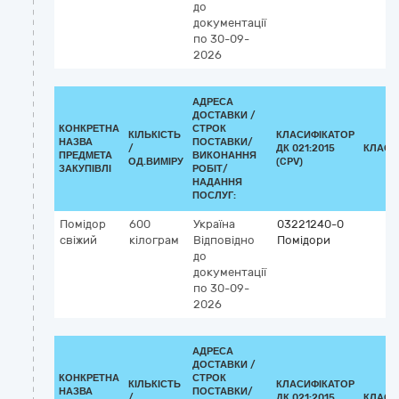
до
документації
по 30-09-
2026
АДРЕСА
ДОСТАВКИ /
КОНКРЕТНА
СТРОК
КІЛЬКІСТЬ
КЛАСИФІКАТОР
НАЗВА
ПОСТАВКИ/
/
ДК 021:2015
КЛАСИ
ПРЕДМЕТА
ВИКОНАННЯ
ОД.ВИМІРУ
(CPV)
ЗАКУПІВЛІ
РОБІТ/
НАДАННЯ
ПОСЛУГ:
Помідор
600
Україна
03221240-0
свіжий
кілограм
Відповідно
Помідори
до
документації
по 30-09-
2026
АДРЕСА
ДОСТАВКИ /
КОНКРЕТНА
СТРОК
КІЛЬКІСТЬ
КЛАСИФІКАТОР
НАЗВА
ПОСТАВКИ/
/
ДК 021:2015
КЛАСИ