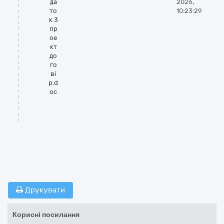
да
2026,
то
10:23:29
к 3
пр
ое
кт
до
го
ві
р.d
oc
Друкувати
Корисні посилання