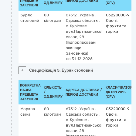
ПРЕДМЕТА
ПЕРІОД ДОСТАВКИ
ОД.ВИМІРУ
(CPV)
ЗАКУПІВЛІ
Буряк
80
67512
,
Україна
,
03220000-9
столовий
кілограм
Одеська область
,
Овочі,
с. Курісове
,
фрукти та
вул.Партизанської
горіхи
слави, 28
(підпорядковані
заклади
Замовника)
по 31-12-2026
+
Специфікація 5: Буряк столовий
КОНКРЕТНА
КІЛЬКІСТЬ
КЛАСИФІКАТОР
НАЗВА
АДРЕСА ДОСТАВКИ /
/
ДК 021:2015
ПРЕДМЕТА
ПЕРІОД ДОСТАВКИ
ОД.ВИМІРУ
(CPV)
ЗАКУПІВЛІ
Морква
80
67512
,
Україна
,
03220000-9
свіжа
кілограм
Одеська область
,
Овочі,
с. Курісове
,
фрукти та
вул.Партизанської
горіхи
слави, 28