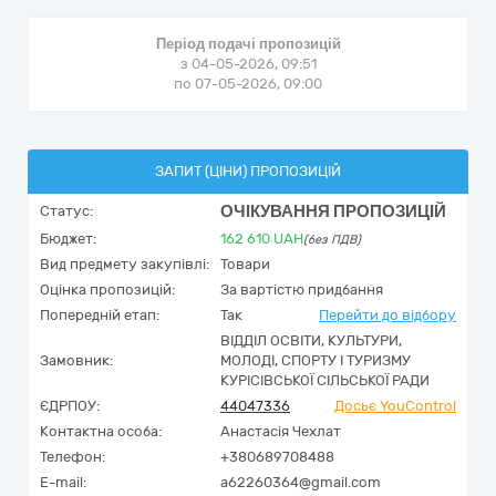
Період подачі пропозицій
з 04-05-2026, 09:51
по 07-05-2026, 09:00
ЗАПИТ (ЦІНИ) ПРОПОЗИЦІЙ
ОЧІКУВАННЯ ПРОПОЗИЦІЙ
Статус:
Бюджет:
162 610
UAH
(без ПДВ)
Вид предмету закупівлі:
Товари
Оцінка пропозицій:
За вартістю придбання
Попередній етап:
Так
Перейти до відбору
ВІДДІЛ ОСВІТИ, КУЛЬТУРИ,
Замовник:
МОЛОДІ, СПОРТУ І ТУРИЗМУ
КУРІСІВСЬКОЇ СІЛЬСЬКОЇ РАДИ
ЄДРПОУ:
44047336
Досьє YouControl
Контактна особа:
Анастасія Чехлат
Телефон:
+380689708488
E-mail:
a62260364@gmail.com