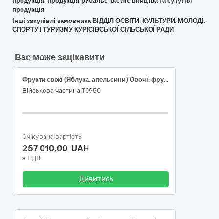
продукція, продукція рибальства, лісівництва та супутня
продукція
Інші закупівлі замовника ВІДДІЛ ОСВІТИ, КУЛЬТУРИ, МОЛОДІ,
СПОРТУ І ТУРИЗМУ КУРІСІВСЬКОЇ СІЛЬСЬКОЇ РАДИ
Вас може зацікавити
Фрукти свіжі (Яблука, апельсини) Овочі, фрукти та горіхи за кодом ДК 021:2015 –03220000-9
Військова частина Т0950
Очікувана вартість
257 010,00 UAH
з ПДВ
Дивитись