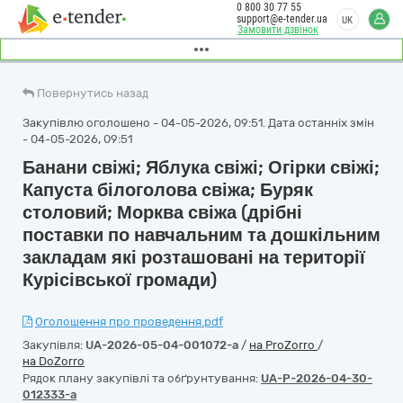
0 800 30 77 55
support@e-tender.ua
UK
Замовити дзвінок
Повернутись назад
Закупівлю оголошено - 04-05-2026, 09:51. Дата останніх змін
- 04-05-2026, 09:51
Банани свіжі; Яблука свіжі; Огірки свіжі;
Капуста білоголова свіжа; Буряк
столовий; Морква свіжа (дрібні
поставки по навчальним та дошкільним
закладам які розташовані на території
Курісівської громади)
Оголошення про проведення.pdf
Закупівля:
UA-2026-05-04-001072-a
/
на ProZorro
/
на DoZorro
Рядок плану закупівлі та обґрунтування:
UA-P-2026-04-30-
012333-a