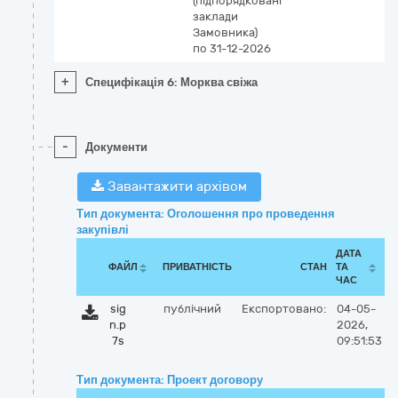
(підпорядковані
заклади
Замовника)
по 31-12-2026
+
Специфікація 6: Морква свіжа
-
Документи
Завантажити архівом
Тип документа: Оголошення про проведення
закупівлі
ДАТА
ФАЙЛ
ПРИВАТНІСТЬ
СТАН
ТА
ЧАС
sig
публічний
Експортовано:
04-05-
n.p
2026,
7s
09:51:53
Тип документа: Проект договору