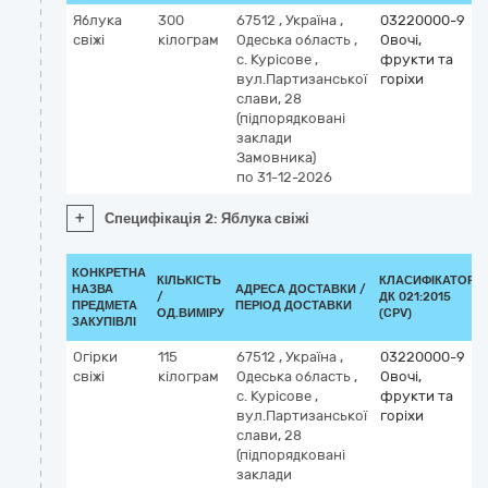
Яблука
300
67512
,
Україна
,
03220000-9
свіжі
кілограм
Одеська область
,
Овочі,
с. Курісове
,
фрукти та
вул.Партизанської
горіхи
слави, 28
(підпорядковані
заклади
Замовника)
по 31-12-2026
+
Специфікація 2: Яблука свіжі
КОНКРЕТНА
КІЛЬКІСТЬ
КЛАСИФІКАТОР
НАЗВА
АДРЕСА ДОСТАВКИ /
/
ДК 021:2015
ПРЕДМЕТА
ПЕРІОД ДОСТАВКИ
ОД.ВИМІРУ
(CPV)
ЗАКУПІВЛІ
Огірки
115
67512
,
Україна
,
03220000-9
свіжі
кілограм
Одеська область
,
Овочі,
с. Курісове
,
фрукти та
вул.Партизанської
горіхи
слави, 28
(підпорядковані
заклади