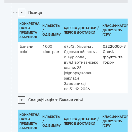
-
Позиції
КОНКРЕТНА
КІЛЬКІСТЬ
КЛАСИФІКАТОР
НАЗВА
АДРЕСА ДОСТАВКИ /
/
ДК 021:2015
ПРЕДМЕТА
ПЕРІОД ДОСТАВКИ
ОД.ВИМІРУ
(CPV)
ЗАКУПІВЛІ
Банани
1 000
67512
,
Україна
,
03220000-9
свіжі
кілограм
Одеська область
,
Овочі,
с. Курісове
,
фрукти та
вул.Партизанської
горіхи
слави, 28
(підпорядковані
заклади
Замовника)
по 31-12-2026
+
Специфікація 1: Банани свіжі
КОНКРЕТНА
КІЛЬКІСТЬ
КЛАСИФІКАТОР
НАЗВА
АДРЕСА ДОСТАВКИ /
/
ДК 021:2015
ПРЕДМЕТА
ПЕРІОД ДОСТАВКИ
ОД.ВИМІРУ
(CPV)
ЗАКУПІВЛІ