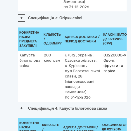
Замовника)
по 31-12-2026
+
Специфікація 3: Огірки свіжі
КОНКРЕТНА
КІЛЬКІСТЬ
КЛАСИФІКАТОР
НАЗВА
АДРЕСА ДОСТАВКИ /
/
ДК 021:2015
ПРЕДМЕТА
ПЕРІОД ДОСТАВКИ
ОД.ВИМІРУ
(CPV)
ЗАКУПІВЛІ
Капуста
200
67512
,
Україна
,
03220000-9
білоголова
кілограм
Одеська область
,
Овочі,
свіжа
с. Курісове
,
фрукти та
вул.Партизанської
горіхи
слави, 28
(підпорядковані
заклади
Замовника)
по 31-12-2026
+
Специфікація 4: Капуста білоголова свіжа
КОНКРЕТНА
КІЛЬКІСТЬ
КЛАСИФІКАТОР
НАЗВА
АДРЕСА ДОСТАВКИ /
/
ДК 021:2015