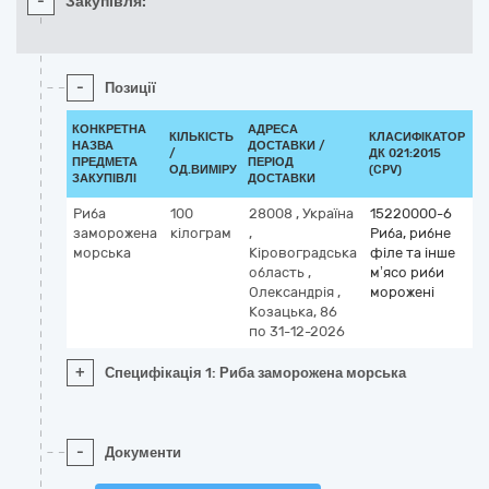
-
Закупівля:
-
Позиції
КОНКРЕТНА
АДРЕСА
КІЛЬКІСТЬ
КЛАСИФІКАТОР
НАЗВА
ДОСТАВКИ /
/
ДК 021:2015
К
ПРЕДМЕТА
ПЕРІОД
ОД.ВИМІРУ
(CPV)
ЗАКУПІВЛІ
ДОСТАВКИ
Риба
100
28008
,
Україна
15220000-6
заморожена
кілограм
,
Риба, рибне
морська
Кіровоградська
філе та інше
область
,
м’ясо риби
Олександрія
,
морожені
Козацька, 86
по 31-12-2026
+
Специфікація 1: Риба заморожена морська
-
Документи