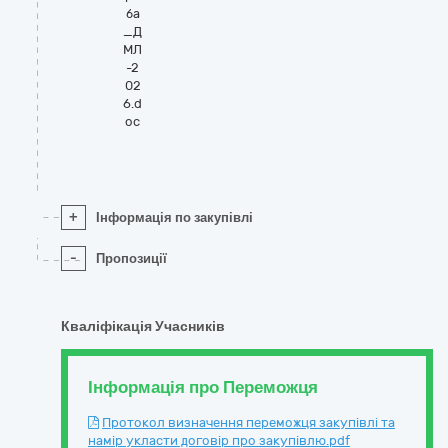
ба
_Д
МЛ
-2
02
6.d
oc
+
Інформація по закупівлі
-
Пропозиції
Кваліфікація Учасників
Інформація про Переможця
Протокол визначення переможця закупівлі та
намір укласти договір про закупівлю.pdf