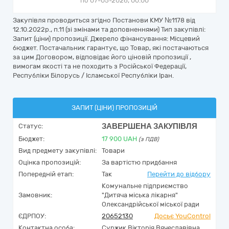
по 07-05-2026, 00:00
Закупівля проводиться згідно Постанови КМУ №1178 від
12.10.2022р., п.11 (зі змінами та доповненнями) Тип закупівлі:
Запит (ціни) пропозиції. Джерело фінансування: Місцевий
бюджет. Постачальник гарантує, що Товар, які постачаються
за цим Договором, відповідає його ціновій пропозиції ,
вимогам якості та не походить з Російської Федерації,
Республіки Білорусь / Ісламської Республіки Іран.
ЗАПИТ (ЦІНИ) ПРОПОЗИЦІЙ
ЗАВЕРШЕНА ЗАКУПІВЛЯ
Статус:
Бюджет:
17 900
UAH
(з ПДВ)
Вид предмету закупівлі:
Товари
Оцінка пропозицій:
За вартістю придбання
Попередній етап:
Так
Перейти до відбору
Комунальне підприємство
Замовник:
"Дитяча міська лікарня"
Олександрійської міської ради
ЄДРПОУ:
20652130
Досьє YouControl
Контактна особа:
Суржик Вікторія Вячеславівна