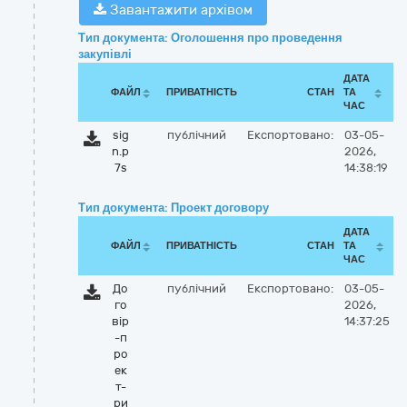
Завантажити архівом
Тип документа: Оголошення про проведення
закупівлі
ДАТА
ФАЙЛ
ПРИВАТНІСТЬ
СТАН
ТА
ЧАС
sig
публічний
Експортовано:
03-05-
n.p
2026,
7s
14:38:19
Тип документа: Проект договору
ДАТА
ФАЙЛ
ПРИВАТНІСТЬ
СТАН
ТА
ЧАС
До
публічний
Експортовано:
03-05-
го
2026,
вір
14:37:25
-п
ро
ек
т-
ри