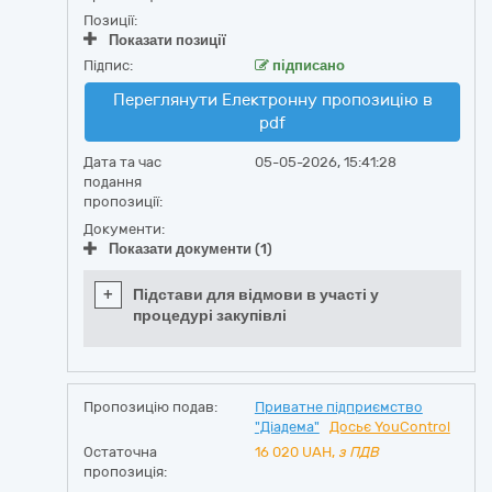
Позиції:
Показати позиції
Підпис:
підписано
Переглянути Електронну пропозицію в
pdf
Дата та час
05-05-2026, 15:41:28
подання
пропозиції:
Документи:
Показати документи (1)
+
Підстави для відмови в участі у
процедурі закупівлі
Пропозицію подав:
Приватне підприємство
"Діадема"
Досьє YouControl
Остаточна
16 020
UAH,
з ПДВ
пропозиція: