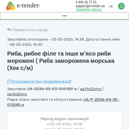
0 800 30 77 55
support@e-tender.ua
UK
Замовити дзвінок
Повернутись назад
Закупівлю оголошено - 03-05-2026, 14:38. Дата останніх змін
- 08-05-2026, 16:40
Риба, рибне філе та інше м’ясо риби
морожені ( Риба заморожена морська
(Хек с/м)
Оголошення про проведення.pdf
Закупівля:
UA-2026-05-03-000159-a
/
на ProZorro
/
на DoZorro
Рядок плану закупівлі та обґрунтування:
UA-P-2026-04-30-
011245-a
Період подачі пропозицій
з 03-05-2026, 14:38