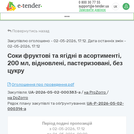
0 800 30 77 55
support@e-tender.ua
UK
Замовити дзвінок
Повернутись назад
Закупівлю оголошено - 02-05-2026, 17:12. Дата останніх змін -
02-05-2026, 17:12
Соки фруктові та ягідні в асортименті,
200 мл, відновлені, пастеризовані, без
цукру
Оголошення про проведення.pdf
Закупівля:
UA-2026-05-02-000383-a
/
на ProZorro
/
на DoZorro
Рядок плану закупівлі та обґрунтування:
UA-P-2026-05-02-
000314-a
Період подачі пропозицій
з 02-05-2026, 17:12