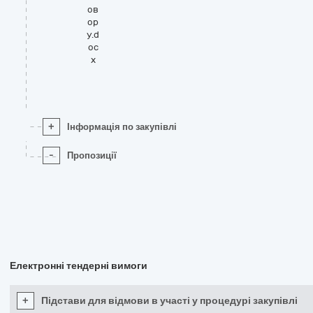
ов
ор
у.d
oc
x
+
Інформація по закупівлі
-
Пропозиції
Електронні тендерні вимоги
+
Підстави для відмови в участі у процедурі закупівлі