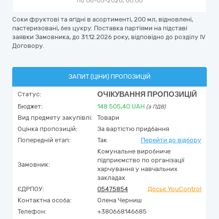
по 06-05-2026, 00:00
Соки фруктові та ягідні в асортименті, 200 мл, відновлені,
пастеризовані, без цукру. Поставка партіями на підставі
заявки Замовника, до 31.12.2026 року, відповідно до розділу IV
Договору.
ЗАПИТ (ЦІНИ) ПРОПОЗИЦІЙ
ОЧІКУВАННЯ ПРОПОЗИЦІЙ
Статус:
Бюджет:
148 505,40
UAH
(з ПДВ)
Вид предмету закупівлі:
Товари
Оцінка пропозицій:
За вартістю придбання
Попередній етап:
Так
Перейти до відбору
Комунальне виробниче
підприємство по організації
Замовник:
харчування у навчальних
закладах
ЄДРПОУ:
05475854
Досьє YouControl
Контактна особа:
Олена Черниш
Телефон:
+380668146685