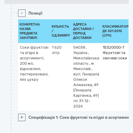
-
Позиції
КОНКРЕТНА
АДРЕСА
КІЛЬКІСТЬ
КЛАСИФІКАТОР
НАЗВА
ДОСТАВКИ /
/
ДК 021:2015
ПРЕДМЕТА
ПЕРІОД
ОД.ВИМІРУ
(CPV)
ЗАКУПІВЛІ
ДОСТАВКИ
Соки фруктові
1 620
54038
,
15320000-7
та ягідні в
літр
Україна
,
Фруктові та
асортименті,
Миколаївська
овочеві соки
200 мл,
область
,
м.
відновлені,
Миколаїв
,
пастеризовані,
вул. Генерала
без цукру
Олекси
Алмазова, 49
(Генерала
Карпенка, 49)
по 31-12-
2026
+
Специфікація 1: Соки фруктові та ягідні в асортименті,