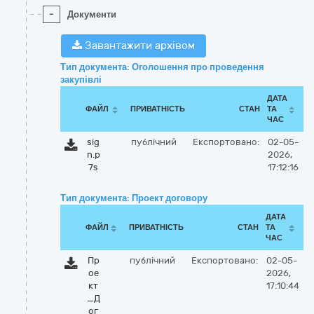
-
Документи
Завантажити архівом
Тип документа: Оголошення про проведення
закупівлі
ДАТА
ФАЙЛ
ПРИВАТНІСТЬ
СТАН
ТА
ЧАС
sig
публічний
Експортовано:
02-05-
n.p
2026,
7s
17:12:16
Тип документа: Проект договору
ДАТА
ФАЙЛ
ПРИВАТНІСТЬ
СТАН
ТА
ЧАС
Пр
публічний
Експортовано:
02-05-
ое
2026,
кт
17:10:44
_Д
ог