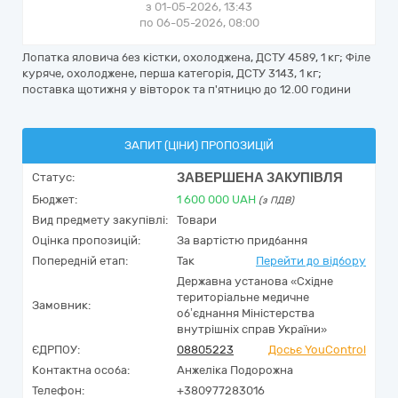
з 01-05-2026, 13:43
по 06-05-2026, 08:00
Лопатка яловича без кістки, охолоджена, ДСТУ 4589, 1 кг; Філе
куряче, охолоджене, перша категорія, ДСТУ 3143, 1 кг;
поставка щотижня у вівторок та п'ятницю до 12.00 години
ЗАПИТ (ЦІНИ) ПРОПОЗИЦІЙ
ЗАВЕРШЕНА ЗАКУПІВЛЯ
Статус:
Бюджет:
1 600 000
UAH
(з ПДВ)
Вид предмету закупівлі:
Товари
Оцінка пропозицій:
За вартістю придбання
Попередній етап:
Так
Перейти до відбору
Державна установа «Східне
територіальне медичне
Замовник:
об’єднання Міністерства
внутрішніх справ України»
ЄДРПОУ:
08805223
Досьє YouControl
Контактна особа:
Анжеліка Подорожна
Телефон:
+380977283016