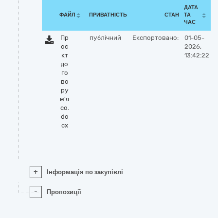
ДАТА
ФАЙЛ
ПРИВАТНІСТЬ
СТАН
ТА
ЧАС
Пр
публічний
Експортовано:
01-05-
оє
2026,
кт
13:42:22
до
го
во
ру
м'я
со.
do
cx
+
Інформація по закупівлі
-
Пропозиції