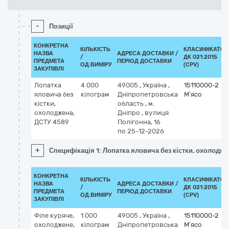
-
Позиції
КОНКРЕТНА
КІЛЬКІСТЬ
КЛАСИФІКАТОР
НАЗВА
АДРЕСА ДОСТАВКИ /
/
ДК 021:2015
ПРЕДМЕТА
ПЕРІОД ДОСТАВКИ
ОД.ВИМІРУ
(CPV)
ЗАКУПІВЛІ
Лопатка
4 000
49005
,
Україна
,
15110000-2
яловича без
кілограм
Дніпропетровська
М’ясо
кістки,
область
,
м.
охолоджена,
Дніпро
,
вулиця
ДСТУ 4589
Полігонна, 16
по 25-12-2026
+
Специфікація 1: Лопатка яловича без кістки, охолодж
КОНКРЕТНА
КІЛЬКІСТЬ
КЛАСИФІКАТОР
НАЗВА
АДРЕСА ДОСТАВКИ /
/
ДК 021:2015
ПРЕДМЕТА
ПЕРІОД ДОСТАВКИ
ОД.ВИМІРУ
(CPV)
ЗАКУПІВЛІ
Філе куряче,
1 000
49005
,
Україна
,
15110000-2
охолоджене,
кілограм
Дніпропетровська
М’ясо