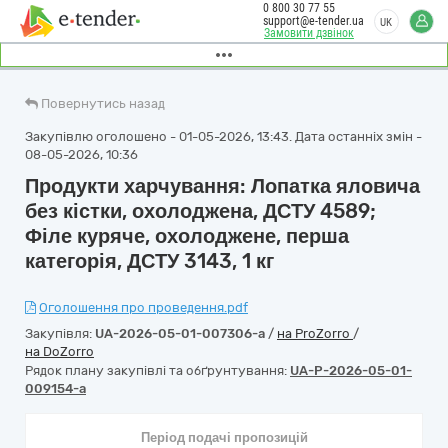
0 800 30 77 55
support@e-tender.ua
UK
Замовити дзвінок
Повернутись назад
Закупівлю оголошено - 01-05-2026, 13:43. Дата останніх змін -
08-05-2026, 10:36
Продукти харчування: Лопатка яловича
без кістки, охолоджена, ДСТУ 4589;
Філе куряче, охолоджене, перша
категорія, ДСТУ 3143, 1 кг
Оголошення про проведення.pdf
Закупівля:
UA-2026-05-01-007306-a
/
на ProZorro
/
на DoZorro
Рядок плану закупівлі та обґрунтування:
UA-P-2026-05-01-
009154-a
Період подачі пропозицій