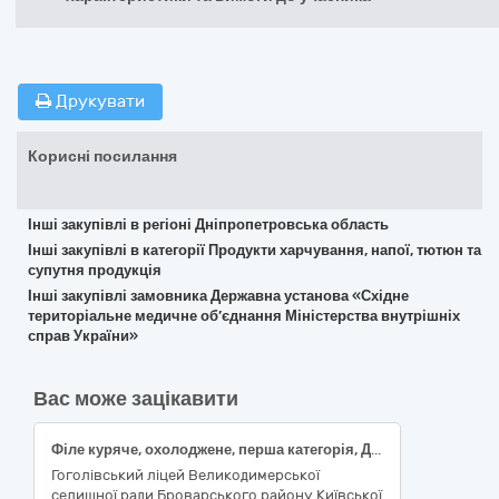
Друкувати
Корисні посилання
Інші закупівлі в регіоні Дніпропетровська область
Інші закупівлі в категорії Продукти харчування, напої, тютюн та
супутня продукція
Інші закупівлі замовника Державна установа «Східне
територіальне медичне об’єднання Міністерства внутрішніх
справ України»
Вас може зацікавити
Філе куряче, охолоджене, перша категорія, ДСТУ 3143
Гоголівський ліцей Великодимерської
селищної ради Броварського району Київської