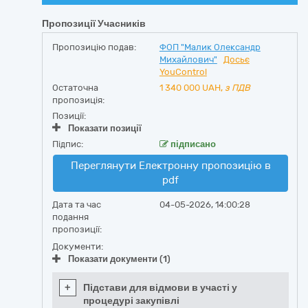
Пропозиції Учасників
Пропозицію подав:
ФОП "Малик Олександр
Михайлович"
Досьє
YouControl
Остаточна
1 340 000
UAH,
з ПДВ
пропозиція:
Позиції:
Показати позиції
Підпис:
підписано
Переглянути Електронну пропозицію в
pdf
Дата та час
04-05-2026, 14:00:28
подання
пропозиції:
Документи:
Показати документи (1)
+
Підстави для відмови в участі у
процедурі закупівлі