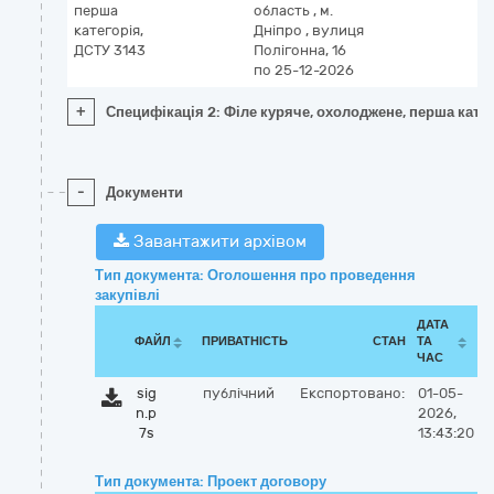
перша
область
,
м.
категорія,
Дніпро
,
вулиця
ДСТУ 3143
Полігонна, 16
по 25-12-2026
+
Специфікація 2: Філе куряче, охолоджене, перша катег
-
Документи
Завантажити архівом
Тип документа: Оголошення про проведення
закупівлі
ДАТА
ФАЙЛ
ПРИВАТНІСТЬ
СТАН
ТА
ЧАС
sig
публічний
Експортовано:
01-05-
n.p
2026,
7s
13:43:20
Тип документа: Проект договору