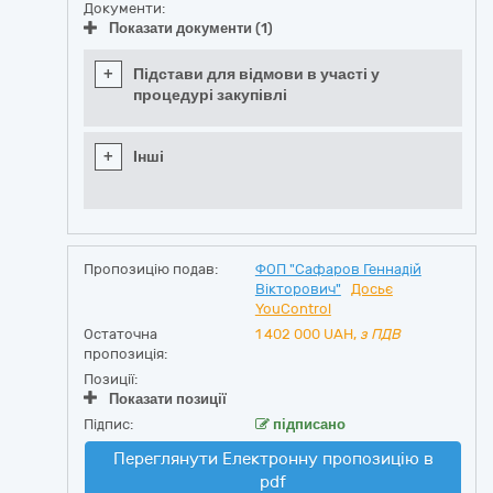
Документи:
Показати документи (1)
+
Підстави для відмови в участі у
процедурі закупівлі
+
Інші
Пропозицію подав:
ФОП "Сафаров Геннадій
Вікторович"
Досьє
YouControl
Остаточна
1 402 000
UAH,
з ПДВ
пропозиція:
Позиції:
Показати позиції
Підпис:
підписано
Переглянути Електронну пропозицію в
pdf