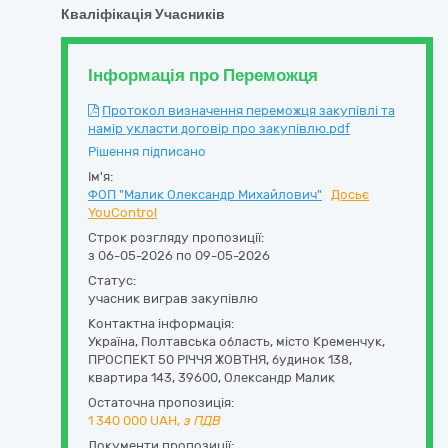
Кваліфікація Учасників
Інформація про Переможця
Протокол визначення переможця закупівлі та
намір укласти договір про закупівлю.pdf
Рішення підписано
Ім'я:
ФОП "Малик Олександр Михайлович"
Досьє
YouControl
Строк розгляду пропозиції:
з 06-05-2026 по 09-05-2026
Статус:
учасник виграв закупівлю
Контактна інформація:
Україна
,
Полтавська область
,
місто Кременчук,
ПРОСПЕКТ 50 РІЧЧЯ ЖОВТНЯ, будинок 138,
квартира 143
,
39600
,
Олександр Малик
Остаточна пропозиція:
1 340 000
UAH,
з ПДВ
Документи пропозиції: