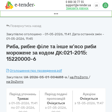
0 800 30 77 55
support@e-tender.ua
UK
Замовити дзвінок
Повернутись назад
Закупівлю оголошено - 01-05-2026, 11:41. Дата останніх змін -
01-05-2026, 11:45
Риба, рибне філе та інше м’ясо риби
морожене за кодом ДК:021-2015:
15220000-6
Оголошення про проведення.pdf
Закупівля:
UA-2026-05-01-004688-a
/
на ProZorro
/
на DoZorro
Період уточнень
Період подачі
Аукціон
Триває
пропозицій
Очікується
з 01-05-2026, 11:41
Очікується
з
13-05-2026, 11:47
по 07-05-2026,
з 07-05-2026,