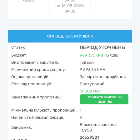
09:00
09:00
по 12-05-2026,
09:00
СПРОЩЕНА ЗАКУПІВЛЯ
ПЕРІОД УТОЧНЕНЬ
Статус:
Бюджет:
969 375
UAH
(з ПДВ)
Вид предмету закупівлі:
Товари
Мінімальний крок аукціону:
9 693,75 UAH
Оцінка пропозицій:
За вартістю придбання
Розгляд пропозицій:
Поступовий
19 388 UAH
Забезпечення пропозиції:
Отримати банківську
гарантію
Мінімальна кількість пропозицій:
1
Наявність прекваліфікації:
Ні
Військова частина
Замовник:
Т0950
26629221