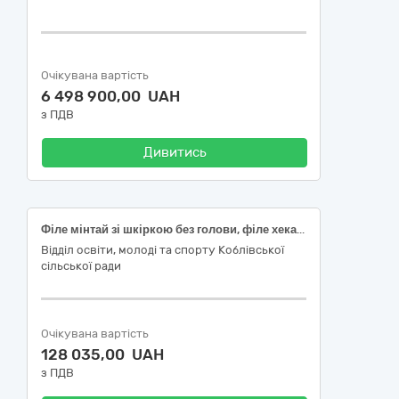
Очікувана вартість
6 498 900,00 UAH
з ПДВ
Дивитись
Філе мінтай зі шкіркою без голови, філе хека зі шкіркою без кісток, риба хек без голови
Відділ освіти, молоді та спорту Коблівської
сільської ради
Очікувана вартість
128 035,00 UAH
з ПДВ