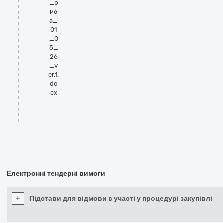
_р
иб
а_
01
_0
5_
26
_v
er.1.
do
cx
Електронні тендерні вимоги
+
Підстави для відмови в участі у процедурі закупівлі