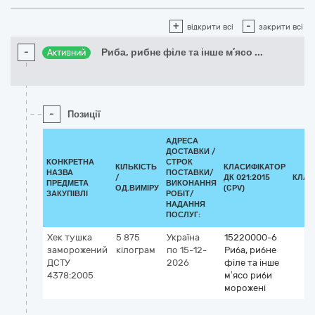
+
-
відкрити всі
закрити всі
-
Риба, рибне філе та інше м’ясо
...
Активний
-
Позиції
АДРЕСА
ДОСТАВКИ /
КОНКРЕТНА
СТРОК
КІЛЬКІСТЬ
КЛАСИФІКАТОР
НАЗВА
ПОСТАВКИ/
/
ДК 021:2015
КЛАС
ПРЕДМЕТА
ВИКОНАННЯ
ОД.ВИМІРУ
(CPV)
ЗАКУПІВЛІ
РОБІТ/
НАДАННЯ
ПОСЛУГ:
Хек тушка
5 875
Україна
15220000-6
заморожений
кілограм
по 15-12-
Риба, рибне
ДСТУ
2026
філе та інше
4378:2005
м’ясо риби
морожені