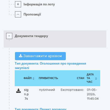
+
Інформація по лоту
-
Пропозиції
-
Документи тендеру
Завантажити архівом
Тип документа: Оголошення про проведення
закупівлі
ДАТА
ФАЙЛ
ПРИВАТНІСТЬ
СТАН
ТА
ЧАС
sig
публічний
Експортовано:
01-05-
n.p
2026,
7s
11:45:04
Тип документа: Проект договору