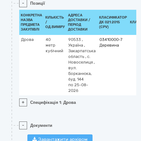
-
Позиції
КОНКРЕТНА
АДРЕСА
КІЛЬКІСТЬ
КЛАСИФІКАТОР
НАЗВА
ДОСТАВКИ /
/
ДК 021:2015
КЛАС
ПРЕДМЕТА
ПЕРІОД
ОД.ВИМІРУ
(CPV)
ЗАКУПІВЛІ
ДОСТАВКИ
Дрова
40
90533
,
03410000-7
метр
Україна
,
Деревина
кубічний
Закарпатська
область
,
с.
Новоселиця
,
вул.
Борканюка,
буд. 144
по 25-08-
2026
+
Специфікація 1: Дрова
-
Документи
Завантажити архівом