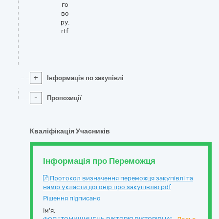
го
во
ру.
rtf
+
Інформація по закупівлі
-
Пропозиції
Кваліфікація Учасників
Інформація про Переможця
Протокол визначення переможця закупівлі та
намір укласти договір про закупівлю.pdf
Рішення підписано
Ім'я: