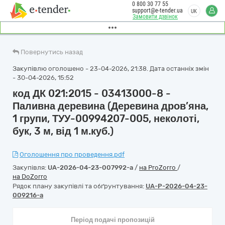
0 800 30 77 55
support@e-tender.ua
UK
Замовити дзвінок
Повернутись назад
Закупівлю оголошено - 23-04-2026, 21:38. Дата останніх змін
- 30-04-2026, 15:52
код ДК 021:2015 - 03413000-8 -
Паливна деревина (Деревина дров’яна,
1 групи, ТУУ-00994207-005, неколоті,
бук, 3 м, від 1 м.куб.)
Оголошення про проведення.pdf
Закупівля:
UA-2026-04-23-007992-a
/
на ProZorro
/
на DoZorro
Рядок плану закупівлі та обґрунтування:
UA-P-2026-04-23-
009216-a
Період подачі пропозицій