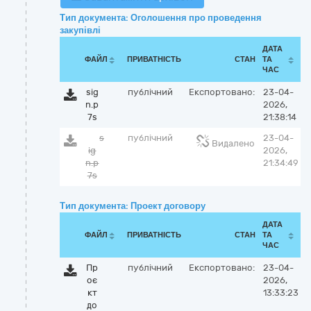
Тип документа: Оголошення про проведення
закупівлі
ДАТА
ФАЙЛ
ПРИВАТНІСТЬ
СТАН
ТА
ЧАС
sig
публічний
Експортовано:
23-04-
n.p
2026,
7s
21:38:14
s
публічний
23-04-
Видалено
ig
2026,
n.p
21:34:49
7s
Тип документа: Проект договору
ДАТА
ФАЙЛ
ПРИВАТНІСТЬ
СТАН
ТА
ЧАС
Пр
публічний
Експортовано:
23-04-
оє
2026,
кт
13:33:23
до