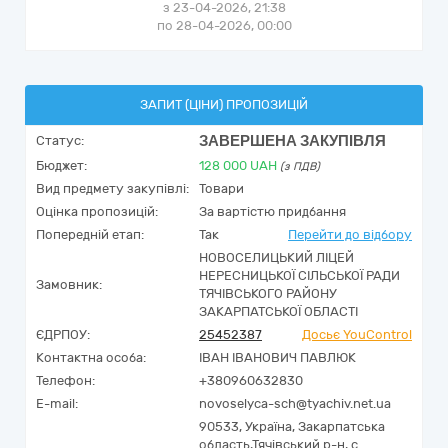
з 23-04-2026, 21:38
по 28-04-2026, 00:00
ЗАПИТ (ЦІНИ) ПРОПОЗИЦІЙ
ЗАВЕРШЕНА ЗАКУПІВЛЯ
Статус:
Бюджет:
128 000
UAH
(з ПДВ)
Вид предмету закупівлі:
Товари
Оцінка пропозицій:
За вартістю придбання
Попередній етап:
Так
Перейти до відбору
НОВОСЕЛИЦЬКИЙ ЛІЦЕЙ
НЕРЕСНИЦЬКОЇ СІЛЬСЬКОЇ РАДИ
Замовник:
ТЯЧІВСЬКОГО РАЙОНУ
ЗАКАРПАТСЬКОЇ ОБЛАСТІ
ЄДРПОУ:
25452387
Досьє YouControl
Контактна особа:
ІВАН ІВАНОВИЧ ПАВЛЮК
Телефон:
+380960632830
E-mail:
novoselyca-sch@tyachiv.net.ua
90533,
Україна
,
Закарпатська
область,
Тячівський р-н, с.