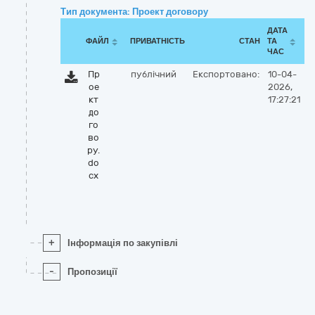
Тип документа: Проект договору
ДАТА
ФАЙЛ
ПРИВАТНІСТЬ
СТАН
ТА
ЧАС
Пр
публічний
Експортовано:
10-04-
ое
2026,
кт
17:27:21
до
го
во
ру.
do
cx
+
Інформація по закупівлі
-
Пропозиції