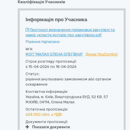
Кваліфікація Учасників
Інформація про Учасника
Протокол визначення переможця закупівлі та
намір укласти договір про закупівлю.pdf
Рішення підписано
Ім'я:
ФОП "МАЛАХ ОЛЕНА ОЛЕГІВНА"
Досьє YouControl
Строк розгляду пропозиції:
з 15-04-2026 по 18-04-2026
Статус:
рішення анульовано замовником або органом
оскарження
Контактна інформація:
Україна
,
м. Київ
,
Вишгородська БУД. 52 КВ. 57
М.КИЇВ
,
04114
,
Олена Малах
Остаточна пропозиція:
603 050
UAH,
з ПДВ
Документи пропозиції:
Показати документи