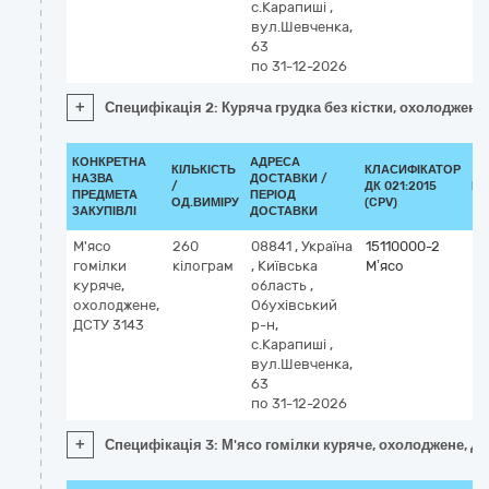
с.Карапиші
,
вул.Шевченка,
63
по 31-12-2026
+
Специфікація 2: Куряча грудка без кістки, охолоджена
КОНКРЕТНА
АДРЕСА
КІЛЬКІСТЬ
КЛАСИФІКАТОР
НАЗВА
ДОСТАВКИ /
/
ДК 021:2015
КЛ
ПРЕДМЕТА
ПЕРІОД
ОД.ВИМІРУ
(CPV)
ЗАКУПІВЛІ
ДОСТАВКИ
М'ясо
260
08841
,
Україна
15110000-2
гомілки
кілограм
,
Київська
М’ясо
куряче,
область
,
охолоджене,
Обухівський
ДСТУ 3143
р-н,
с.Карапиші
,
вул.Шевченка,
63
по 31-12-2026
+
Специфікація 3: М'ясо гомілки куряче, охолоджене, Д