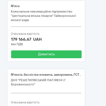
М'ясо
Комунальне некомерційне підприємство
"Центральна міська лікарня" Гайворонської
міської ради
Очікувана вартість
179 166,67 UAH
без ПДВ
Дивитись
М'якоть без кістки яловича, заморожена, ГСТУ 46.019
ДНЗ "РЕШЕТИЛІВСЬКИЙ ПАЛ ІМЕНІ І.Г.
Боровенського"
Очікувана вартість