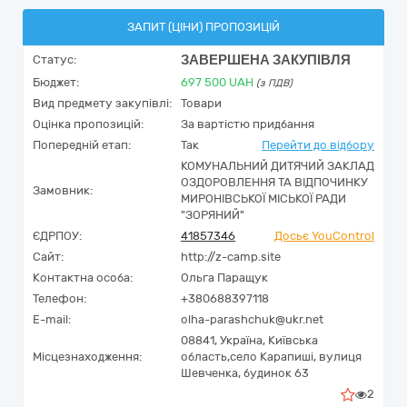
ЗАПИТ (ЦІНИ) ПРОПОЗИЦІЙ
ЗАВЕРШЕНА ЗАКУПІВЛЯ
Статус:
Бюджет:
697 500
UAH
(з ПДВ)
Вид предмету закупівлі:
Товари
Оцінка пропозицій:
За вартістю придбання
Попередній етап:
Так
Перейти до відбору
КОМУНАЛЬНИЙ ДИТЯЧИЙ ЗАКЛАД
ОЗДОРОВЛЕННЯ ТА ВІДПОЧИНКУ
Замовник:
МИРОНІВСЬКОЇ МІСЬКОЇ РАДИ
"ЗОРЯНИЙ"
ЄДРПОУ:
41857346
Досьє YouControl
Сайт:
http://z-camp.site
Контактна особа:
Ольга Паращук
Телефон:
+380688397118
E-mail:
olha-parashchuk@ukr.net
08841,
Україна
,
Київська
Місцезнаходження:
область,
село Карапиші,
вулиця
Шевченка, будинок 63
2