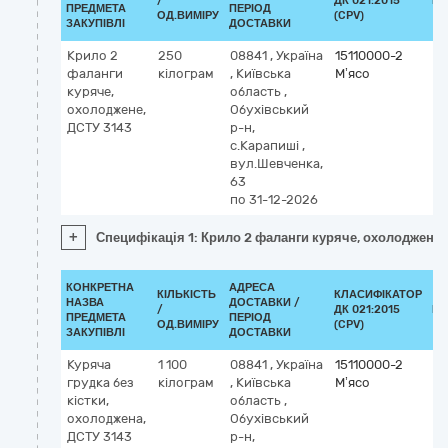
/
ДК 021:2015
КЛ
ПРЕДМЕТА
ПЕРІОД
ОД.ВИМІРУ
(CPV)
ЗАКУПІВЛІ
ДОСТАВКИ
Крило 2
250
08841
,
Україна
15110000-2
фаланги
кілограм
,
Київська
М’ясо
куряче,
область
,
охолоджене,
Обухівський
ДСТУ 3143
р-н,
с.Карапиші
,
вул.Шевченка,
63
по 31-12-2026
+
Специфікація 1: Крило 2 фаланги куряче, охолоджене,
КОНКРЕТНА
АДРЕСА
КІЛЬКІСТЬ
КЛАСИФІКАТОР
НАЗВА
ДОСТАВКИ /
/
ДК 021:2015
КЛ
ПРЕДМЕТА
ПЕРІОД
ОД.ВИМІРУ
(CPV)
ЗАКУПІВЛІ
ДОСТАВКИ
Куряча
1 100
08841
,
Україна
15110000-2
грудка без
кілограм
,
Київська
М’ясо
кістки,
область
,
охолоджена,
Обухівський
ДСТУ 3143
р-н,