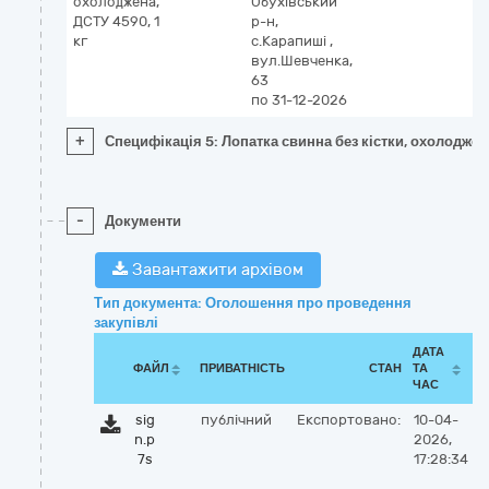
охолоджена,
Обухівський
ДСТУ 4590, 1
р-н,
кг
с.Карапиші
,
вул.Шевченка,
63
по 31-12-2026
+
Специфікація 5: Лопатка свинна без кістки, охолодже
-
Документи
Завантажити архівом
Тип документа: Оголошення про проведення
закупівлі
ДАТА
ФАЙЛ
ПРИВАТНІСТЬ
СТАН
ТА
ЧАС
sig
публічний
Експортовано:
10-04-
n.p
2026,
7s
17:28:34