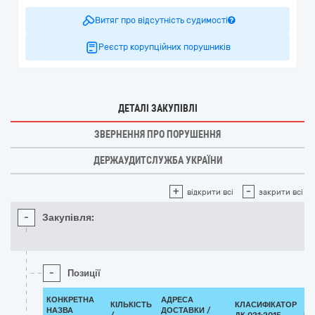
Витяг про відсутність судимості
Реєстр корупційних порушників
ДЕТАЛІ ЗАКУПІВЛІ
ЗВЕРНЕННЯ ПРО ПОРУШЕННЯ
ДЕРЖАУДИТСЛУЖБА УКРАЇНИ
+
-
відкрити всі
закрити всі
-
Закупівля:
-
Позиції
КОНКРЕТНА
АДРЕСА
КІЛЬКІСТЬ
КЛАСИФІКАТОР
НАЗВА
ДОСТАВКИ /