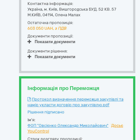
Контактна інформація:
Україна
,
м. Київ
,
Вишгородська БУД. 52 КВ. 57
М.КИЇВ
,
04114
,
Олена Малах
Остаточна пропозиція:
603 050
UAH,
з ПДВ
Документи пропозиції:
Показати документи
Документи рішення:
Показати документи
Інформація про Переможця
Протокол визначення переможця закупівлі та
намір укласти договір про закупівлю.pdf
Рішення підписано
Ім'я:
ФОП "Овсієнко Олександр Миколайович"
Досьє
YouControl
Строк розгляду пропозиції: