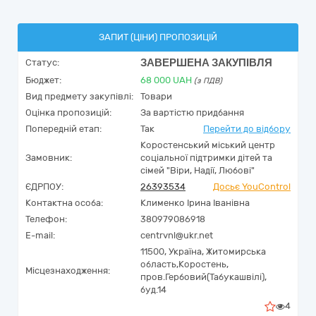
ЗАПИТ (ЦІНИ) ПРОПОЗИЦІЙ
ЗАВЕРШЕНА ЗАКУПІВЛЯ
Статус:
Бюджет:
68 000
UAH
(з ПДВ)
Вид предмету закупівлі:
Товари
Оцінка пропозицій:
За вартістю придбання
Попередній етап:
Так
Перейти до відбору
Коростенський міський центр
Замовник:
соціальної підтримки дітей та
сімей "Віри, Надії, Любові"
ЄДРПОУ:
26393534
Досьє YouControl
Контактна особа:
Клименко Ірина Іванівна
Телефон:
380979086918
E-mail:
centrvnl@ukr.net
11500,
Україна
,
Житомирська
область,
Коростень,
Місцезнаходження:
пров.Гербовий(Табукашвілі),
буд.14
4