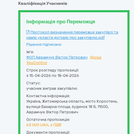
Кваліфікація Учасників
Інформація про Переможця
Протокол визначення переможця закупівлі та
намір укласти договір про закупівлю.pdf
Рішення підписано
Ім'я:
ФОП Аврамчук Віктор Петрович
Досьє
YouControl
Строк розгляду пропозиції:
з 15-04-2026 по 18-04-2026
Статус:
учасник виграв закупівлю
Контактна інформація:
Україна
,
Житомирська область
,
місто Коростень,
вулиця Базарна площа, будинок 18 Б
,
11500
,
Аврамчук Віктор Петрович
Остаточна пропозиція:
63 000
UAH,
з ПДВ
Документи пропозиції: