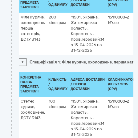
/
/ ПЕРІОД
ДК 021:2015
ПРЕДМЕТА
ОД.ВИМІРУ
ДОСТАВКИ
(CPV)
ЗАКУПІВЛІ
Філе куряче,
200
11501
,
Україна
,
15110000-2
охолоджене,
кілограм
Житомирська
М'ясо
перша
область
,
категорія,
Коростень
,
ДСТУ 3143
пров.Гербовий,14
з 15-04-2026
по
31-12-2026
+
Специфікація 1: Філе куряче, охолоджене, перша катег
КОНКРЕТНА
КІЛЬКІСТЬ
АДРЕСА ДОСТАВКИ
КЛАСИФІКАТОР
НАЗВА
/
/ ПЕРІОД
ДК 021:2015
ПРЕДМЕТА
ОД.ВИМІРУ
ДОСТАВКИ
(CPV)
ЗАКУПІВЛІ
Стегно
100
11501
,
Україна
,
15110000-2
куряче,
кілограм
Житомирська
М'ясо
охолоджене,
область
,
ДСТУ 3143
Коростень
,
пров.Гербовий,14
з 15-04-2026
по
31-12-2026