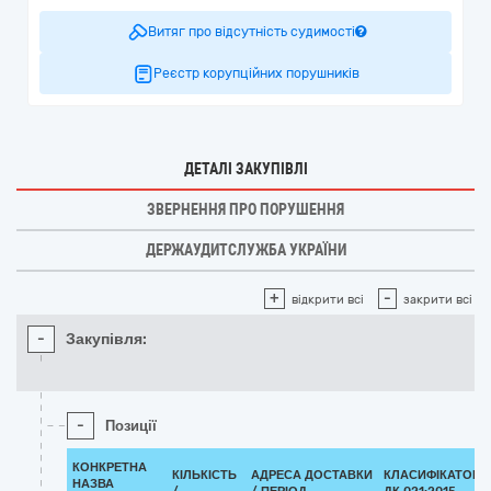
Витяг про відсутність судимості
Реєстр корупційних порушників
ДЕТАЛІ ЗАКУПІВЛІ
ЗВЕРНЕННЯ ПРО ПОРУШЕННЯ
ДЕРЖАУДИТСЛУЖБА УКРАЇНИ
+
-
відкрити всі
закрити всі
-
Закупівля:
-
Позиції
КОНКРЕТНА
КІЛЬКІСТЬ
АДРЕСА ДОСТАВКИ
КЛАСИФІКАТОР
НАЗВА