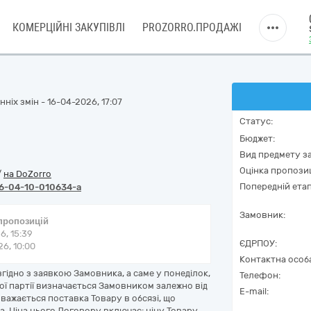
КОМЕРЦІЙНІ ЗАКУПІВЛІ
PROZORRO.ПРОДАЖІ
ніх змін - 16-04-2026, 17:07
Статус:
Бюджет:
Вид предмету за
Оцінка пропозиц
/
на DoZorro
Попередній етап
6-04-10-010634-a
Замовник:
 пропозицій
6, 15:39
ЄДРПОУ:
6, 10:00
Контактна особ
ідно з заявкою Замовника, а саме у понеділок,
Телефон:
жної партії визначається Замовником залежно від
E-mail:
важається поставка Товару в обсязі, що
 Ціна цього Договору включає: ціну Товару,