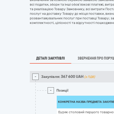
всі податки, збори та інші обов’язкові платежі, ви
та реалізацією Товару Замовнику, всі витрати Пос
послуг на доставку Товару до місця поставки, виз
розвантажувальних послуг при поставці Товару; за
комплектності, цілісності та відсутності пошкодже
ДЕТАЛІ ЗАКУПІВЛІ
ЗВЕРНЕННЯ ПРО ПОРУ
-
Закупівля:
367 600
UAH
(з ПДВ)
-
Позиції
КОНКРЕТНА НАЗВА ПРЕДМЕТА ЗАКУПІ
Буряк столовий першого товарного