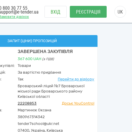
0 800 30 77 55
support@e-tender.ua
ВХІД
РЕЄСТРАЦІЯ
UK
Замовити дзвінок
ЗАПИТ (ЦІНИ) ПРОПОЗИЦІЙ
ЗАВЕРШЕНА ЗАКУПІВЛЯ
367 600
UAH
(з ПДВ)
купівлі:
Товари
ій:
За вартістю придбання
:
Так
Перейти до відбору
Броварський ліцей №7 Броварської
міської ради Броварського району
Київської області
22208853
Досьє YouControl
а:
Мартинюк Оксана
380967314342
tender7school@ukr.net
07400,
Україна
,
Київська