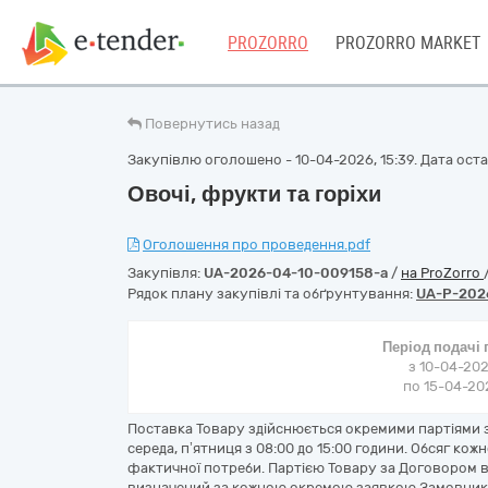
PROZORRO
PROZORRO MARKET
Повернутись назад
Закупівлю оголошено - 10-04-2026, 15:39. Дата остан
Овочі, фрукти та горіхи
Оголошення про проведення.pdf
Закупівля:
UA-2026-04-10-009158-a
/
на ProZorro
Рядок плану закупівлі та обґрунтування:
UA-P-202
Період подачі
з 10-04-202
по 15-04-202
Поставка Товару здійснюється окремими партіями зг
середа, п’ятниця з 08:00 до 15:00 години. Обсяг ко
фактичної потреби. Партією Товару за Договором в
визначений за кожною окремою заявкою Замовника.