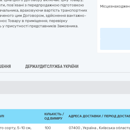
трати, пов’язані з передпродажною підготовкою
Місцезнаходжен
тачальника, враховуючи вартість транспортних
наченого цим Договором, здійснення вантажно-
нос Товару в приміщення; перевірку
нь у присутності представників Замовника.
ШЕННЯ
ДЕРЖАУДИТСЛУЖБА УКРАЇНИ
КІЛЬКІСТЬ /
ВЛІ
АДРЕСА ДОСТАВКИ / ПЕРІОД ДОСТА
ОД.ВИМІРУ
 сорту, 5-10 см,
100
07400
,
Україна
,
Київська област