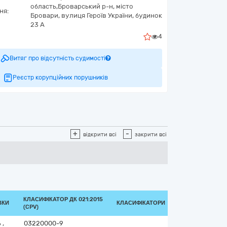
область,
Броварський р-н, місто
ня:
Бровари,
вулиця Героїв України, будинок
23 А
4
Витяг про відсутність судимості
Реєстр корупційних порушників
+
-
відкрити всі
закрити всі
КЛАСИФІКАТОР ДК 021:2015
ВКИ
КЛАСИФІКАТОРИ
(CPV)
ь
,
03220000-9