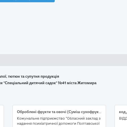
апої, тютюн та супутня продукція
іти "Спеціальний дитячий садок" №41 міста Житомира
Оброблені фрукти та овочі (Суміш сухофруктів)
Комунальне підприємство "Обласний заклад з
ВІД
надання психіатричної допомоги Полтавської