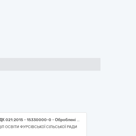
код ДК 021:2015 - 15330000-0 - Оброблені фрукти та овочі (Cуміш сухофруктів, Горошок зелений заморожений, Суміш фруктово-ягідна, заморожена, Паста томатна)
ДІЛ ОСВІТИ ФУРСІВСЬКОЇ СІЛЬСЬКОЇ РАДИ