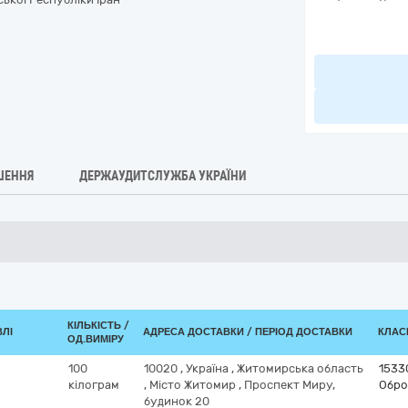
ШЕННЯ
ДЕРЖАУДИТСЛУЖБА УКРАЇНИ
КІЛЬКІСТЬ /
ВЛІ
АДРЕСА ДОСТАВКИ / ПЕРІОД ДОСТАВКИ
КЛАСИ
ОД.ВИМІРУ
100
10020
,
Україна
,
Житомирська область
1533
кілограм
,
Місто Житомир
,
Проспект Миру,
Обро
будинок 20