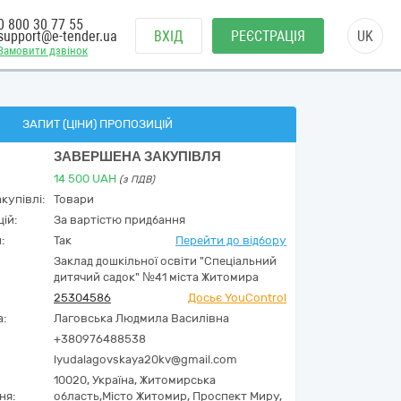
0 800 30 77 55
support@e-tender.ua
ВХІД
РЕЄСТРАЦІЯ
UK
Замовити дзвінок
ЗАПИТ (ЦІНИ) ПРОПОЗИЦІЙ
ЗАВЕРШЕНА ЗАКУПІВЛЯ
14 500
UAH
(з ПДВ)
купівлі:
Товари
ій:
За вартістю придбання
:
Так
Перейти до відбору
Заклад дошкільної освіти "Спеціальний
дитячий садок" №41 міста Житомира
25304586
Досьє YouControl
а:
Лаговська Людмила Василівна
+380976488538
lyudalagovskaya20kv@gmail.com
10020,
Україна
,
Житомирська
ня:
область,
Місто Житомир,
Проспект Миру,