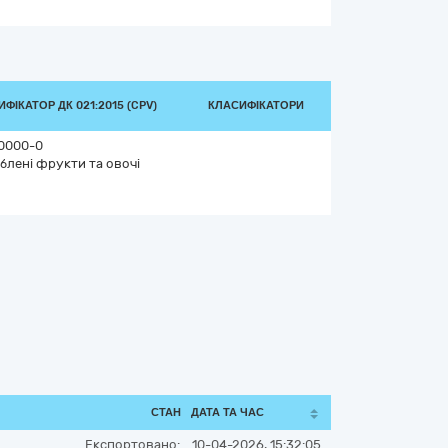
ФІКАТОР ДК 021:2015 (CPV)
КЛАСИФІКАТОРИ
0000-0
блені фрукти та овочі
СТАН
ДАТА ТА ЧАС
Експортовано:
10-04-2026, 15:32:05