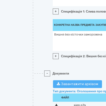
+
Специфікація 1: Слива поло
КОНКРЕТНА НАЗВА ПРЕДМЕТА ЗАКУПІ
Вишня без кісточки заморожена
+
Специфікація 2: Вишня без к
-
Документи
Завантажити архівом
Тип документа: Оголошення про п
ФАЙЛ
sign.p7s