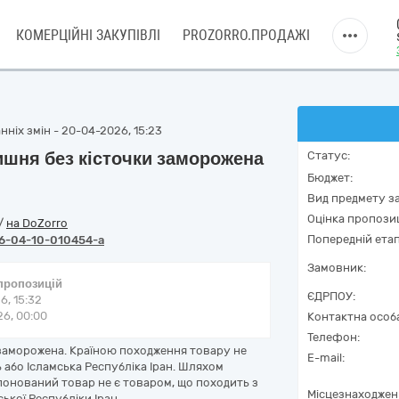
КОМЕРЦІЙНІ ЗАКУПІВЛІ
PROZORRO.ПРОДАЖІ
нніх змін - 20-04-2026, 15:23
шня без кісточки заморожена
Статус:
Бюджет:
Вид предмету за
Оцінка пропозиц
/
на DoZorro
Попередній етап
6-04-10-010454-a
Замовник:
 пропозицій
ЄДРПОУ:
6, 15:32
6, 00:00
Контактна особ
Телефон:
заморожена. Країною походження товару не
E-mail:
 або Ісламська Республіка Іран. Шляхом
понований товар не є товаром, що походить з
Місцезнаходжен
ської Республіки Іран