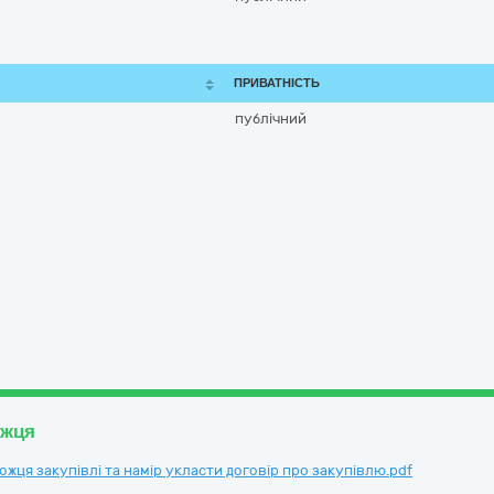
ПРИВАТНІСТЬ
публічний
ожця
ця закупівлі та намір укласти договір про закупівлю.pdf