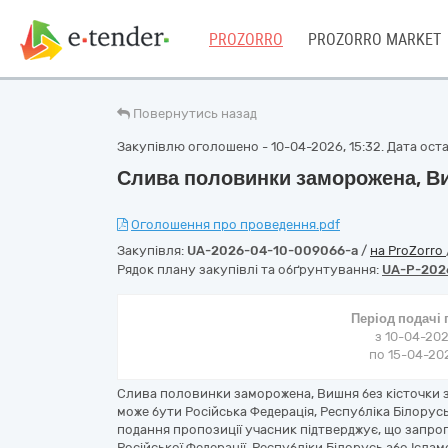
PROZORRO
PROZORRO MARKET
Повернутись назад
Закупівлю оголошено - 10-04-2026, 15:32. Дата оста
Слива половинки заморожена, Ви
Оголошення про проведення.pdf
Закупівля:
UA-2026-04-10-009066-a
/
на ProZorro
Рядок плану закупівлі та обґрунтування:
UA-P-202
Період подачі
з 10-04-202
по 15-04-202
Слива половинки заморожена, Вишня без кісточки 
може бути Російська Федерація, Республіка Білорусь
подання пропозиції учасник підтверджує, що запро
Російської Федерації, Республіки Білорусь або Іслам