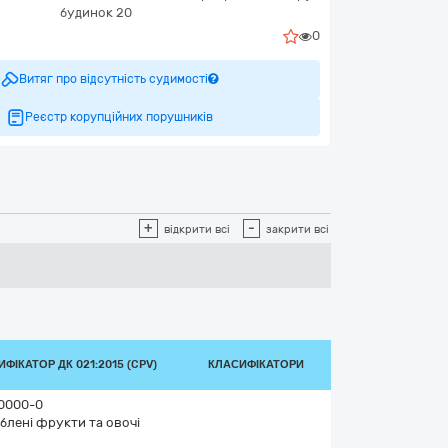
будинок 20
0
Витяг про відсутність судимості
Реєстр корупційних порушників
+
-
відкрити всі
закрити всі
ФІКАТОР ДК 021:2015 (CPV)
КЛАСИФІКАТОРИ
0000-0
блені фрукти та овочі