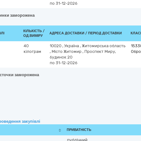
по 31-12-2026
винки заморожена
КІЛЬКІСТЬ /
ВЛІ
АДРЕСА ДОСТАВКИ / ПЕРІОД ДОСТАВКИ
КЛАСИ
ОД.ВИМІРУ
40
10020
,
Україна
,
Житомирська область
1533
кілограм
,
Місто Житомир
,
Проспект Миру,
Обро
будинок 20
по 31-12-2026
істочки заморожена
роведення закупівлі
ПРИВАТНІСТЬ
публічний