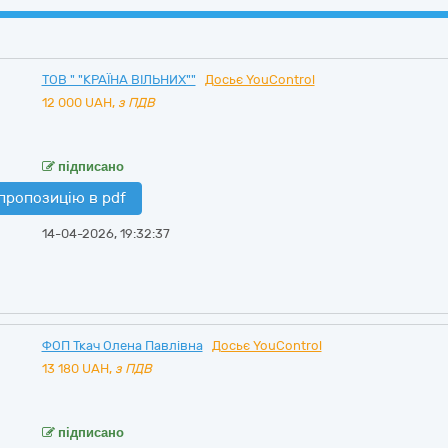
ТОВ " "КРАЇНА ВІЛЬНИХ""
Досьє YouControl
12 000
UAH,
з ПДВ
підписано
пропозицію в pdf
14-04-2026, 19:32:37
ФОП Ткач Олена Павлівна
Досьє YouControl
13 180
UAH,
з ПДВ
підписано