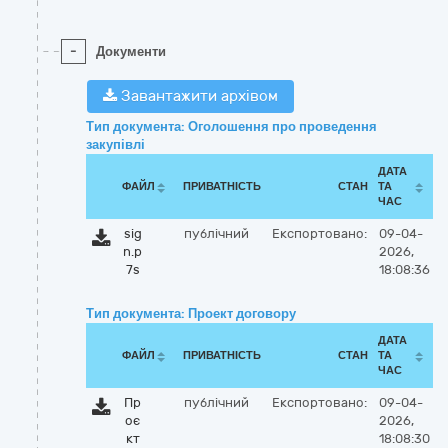
-
Документи
Завантажити архівом
Тип документа: Оголошення про проведення
закупівлі
ДАТА
ФАЙЛ
ПРИВАТНІСТЬ
СТАН
ТА
ЧАС
sig
публічний
Експортовано:
09-04-
n.p
2026,
7s
18:08:36
Тип документа: Проект договору
ДАТА
ФАЙЛ
ПРИВАТНІСТЬ
СТАН
ТА
ЧАС
Пр
публічний
Експортовано:
09-04-
оє
2026,
кт
18:08:30