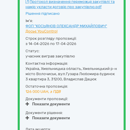
Протокол визначення переможця закупівлі та
намір укласти договір про закупівлю.pdf
Рішення підписано
Ім'я:
ФОП "КОСЬЯНОВ ОЛЕКСАНДР МИХАЙЛОВИЧ"
Досьє YouControl
Строк розгляду пропозиції:
з 14-04-2026 по 17-04-2026
Статус:
учасник виграв закупівлю
Контактна інформація:
Україна
,
Хмельницька область
,
Хмельницький р-н
місто Волочиськ,
вул.Гузара Любомира будинок
3 квартира 3
,
31200
,
Владислав Дацюк
Остаточна пропозиція:
126 000
UAH,
з ПДВ
Документи пропозиції:
Показати документи
Документи рішення:
Показати документи
Дата акцепта: