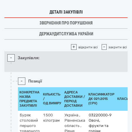
ДЕТАЛІ ЗАКУПІВЛІ
ЗВЕРНЕННЯ ПРО ПОРУШЕННЯ
ДЕРЖАУДИТСЛУЖБА УКРАЇНИ
+
-
відкрити всі
закрити всі
-
Закупівля:
-
Позиції
КОНКРЕТНА
АДРЕСА
КІЛЬКІСТЬ
КЛАСИФІКАТОР
НАЗВА
ДОСТАВКИ /
/
ДК 021:2015
КЛАСИФ
ПРЕДМЕТА
ПЕРІОД
ОД.ВИМІРУ
(CPV)
ЗАКУПІВЛІ
ДОСТАВКИ
Буряк
1 500
Україна
,
03220000-9
столовий
кілограм
Рівненська
Овочі,
першого
область
,
фрукти та
товарного
Рівне
горіхи