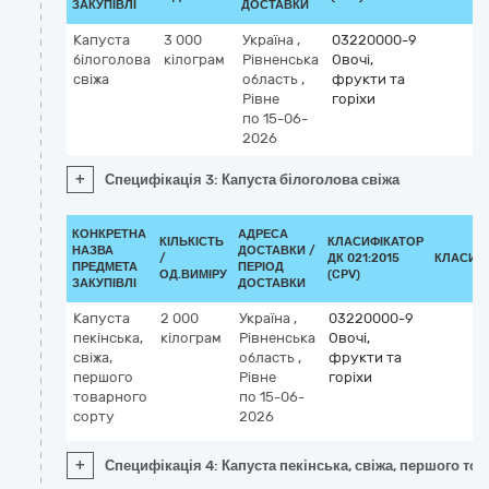
ЗАКУПІВЛІ
ДОСТАВКИ
Капуста
3 000
Україна
,
03220000-9
білоголова
кілограм
Рівненська
Овочі,
свіжа
область
,
фрукти та
Рівне
горіхи
по 15-06-
2026
+
Специфікація 3: Капуста білоголова свіжа
КОНКРЕТНА
АДРЕСА
КІЛЬКІСТЬ
КЛАСИФІКАТОР
НАЗВА
ДОСТАВКИ /
/
ДК 021:2015
КЛАСИФ
ПРЕДМЕТА
ПЕРІОД
ОД.ВИМІРУ
(CPV)
ЗАКУПІВЛІ
ДОСТАВКИ
Капуста
2 000
Україна
,
03220000-9
пекінська,
кілограм
Рівненська
Овочі,
свіжа,
область
,
фрукти та
першого
Рівне
горіхи
товарного
по 15-06-
сорту
2026
+
Специфікація 4: Капуста пекінська, свіжа, першого то