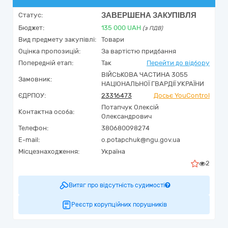
ЗАВЕРШЕНА ЗАКУПІВЛЯ
Статус:
Бюджет:
135 000
UAH
(з ПДВ)
Вид предмету закупівлі:
Товари
Оцінка пропозицій:
За вартістю придбання
Попередній етап:
Так
Перейти до відбору
ВІЙСЬКОВА ЧАСТИНА 3055
Замовник:
НАЦІОНАЛЬНОЇ ГВАРДІЇ УКРАЇНИ
ЄДРПОУ:
23316473
Досьє YouControl
Потапчук Олексій
Контактна особа:
Олександрович
Телефон:
380680098274
E-mail:
o.potapchuk@ngu.gov.ua
Місцезнаходження:
Україна
2
Витяг про відсутність судимості
Реєстр корупційних порушників