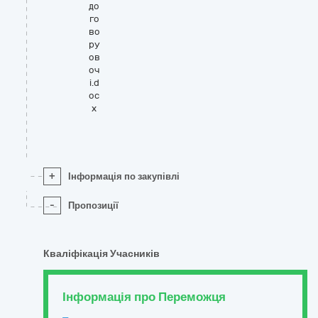
до
го
во
ру
ов
оч
і.d
oc
x
+
Інформація по закупівлі
-
Пропозиції
Кваліфікація Учасників
Інформація про Переможця