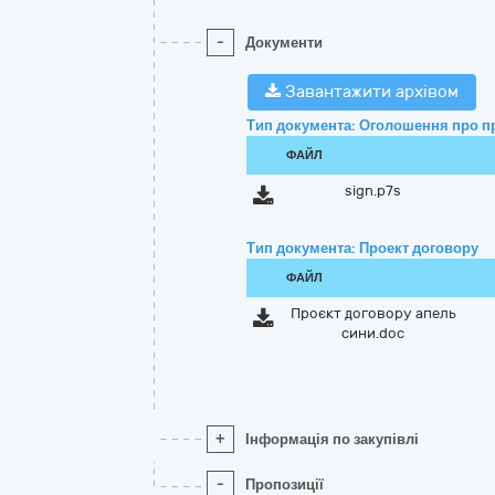
-
Документи
Завантажити архівом
Тип документа: Оголошення про п
ФАЙЛ
sign.p7s
Тип документа: Проект договору
ФАЙЛ
Проєкт договору апель
сини.doc
+
Інформація по закупівлі
-
Пропозиції