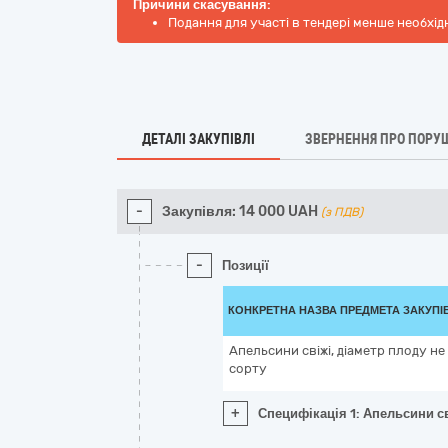
Причини скасування:
Подання для участі в тендері менше необхід
ДЕТАЛІ ЗАКУПІВЛІ
ЗВЕРНЕННЯ ПРО ПОРУ
-
Закупівля:
14 000
UAH
(з ПДВ)
-
Позиції
КОНКРЕТНА НАЗВА ПРЕДМЕТА ЗАКУПІ
Апельсини свіжі, діаметр плоду не
сорту
+
Специфікація 1: Апельсини св