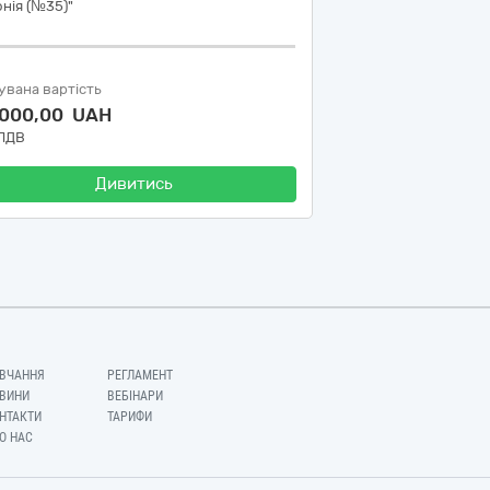
нія (№35)"
увана вартість
 000,00 UAH
 ПДВ
Дивитись
ВЧАННЯ
РЕГЛАМЕНТ
ВИНИ
ВЕБІНАРИ
НТАКТИ
ТАРИФИ
О НАС