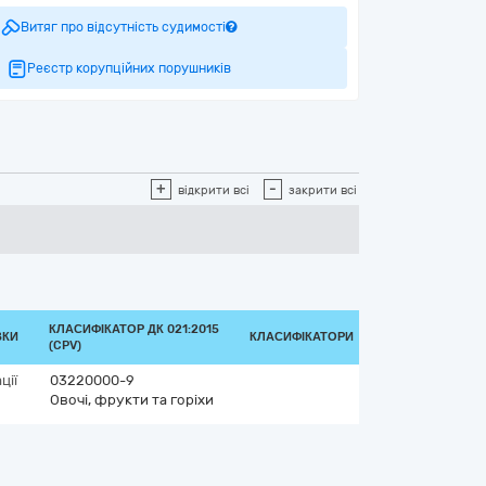
Витяг про відсутність судимості
Реєстр корупційних порушників
+
-
відкрити всі
закрити всі
КЛАСИФІКАТОР ДК 021:2015
ВКИ
КЛАСИФІКАТОРИ
(CPV)
ції
03220000-9
Овочі, фрукти та горіхи