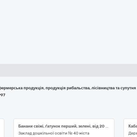
 фермерська продукція, продукція рибальства, лісівництва та супутня
997
Банани свіжі, ґатунок перший, зелені, від 20 см, діаметр плоду не більше 4 см, Апельсини свіжі, діаметр плоду не менше 5 см, вищого сорту, Огірки свіжі, польові, короткоплідні (до 14см), ДСТУ 3247, Помідори (томати) свіжі, польові, округлі, ДСТУ 3246, Персики свіжі, першого товарного сорту, не менше 50 мм , ДСТУ 7025, Буряк столовий молодий, з обрізаною зеленню, першого товарного сорту
Заклад дошкільної освіти № 40 міста
Держ