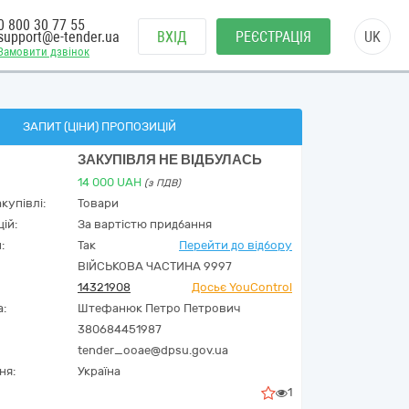
0 800 30 77 55
support@e-tender.ua
ВХІД
РЕЄСТРАЦІЯ
UK
Замовити дзвінок
ЗАПИТ (ЦІНИ) ПРОПОЗИЦІЙ
ЗАКУПІВЛЯ НЕ ВІДБУЛАСЬ
14 000
UAH
(з ПДВ)
купівлі:
Товари
ій:
За вартістю придбання
:
Так
Перейти до відбору
ВІЙСЬКОВА ЧАСТИНА 9997
14321908
Досьє YouControl
а:
Штефанюк Петро Петрович
380684451987
tender_ooae@dpsu.gov.ua
ня:
Україна
1