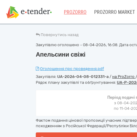
PROZORRO
PROZORRO MARKET
Повернутись назад
Закупівлю оголошено - 08-04-2026, 16:08. Дата остан
Апельсини свіжі
Оголошення про проведення.pdf
Закупівля:
UA-2026-04-08-012331-a
/
на ProZorro
Рядок плану закупівлі та обґрунтування:
UA-P-202
Період подачі
з 08-04-202
по 11-04-202
Фактом подання цінової пропозиції учасник підтве
походженням з Російської Федерації/Республіки Біло