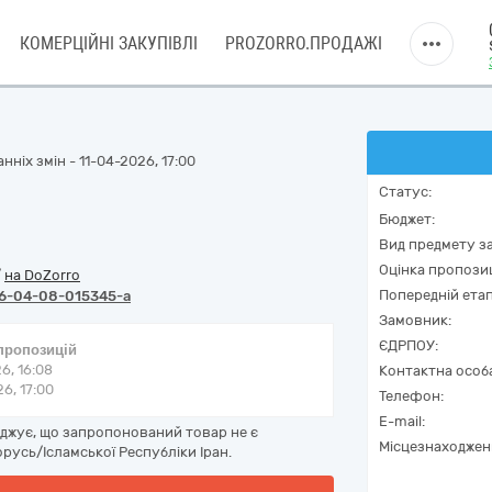
КОМЕРЦІЙНІ ЗАКУПІВЛІ
PROZORRO.ПРОДАЖІ
ніх змін - 11-04-2026, 17:00
Статус:
Бюджет:
Вид предмету за
Оцінка пропозиц
/
на DoZorro
Попередній етап
6-04-08-015345-a
Замовник:
ЄДРПОУ:
 пропозицій
6, 16:08
Контактна особ
6, 17:00
Телефон:
E-mail:
рджує, що запропонований товар не є
Місцезнаходжен
русь/Ісламської Республіки Іран.