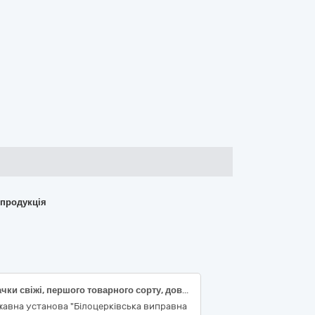
 продукція
Кабачки свіжі, першого товарного сорту, довжина 7-26 см
авна установа "Білоцерківська виправна