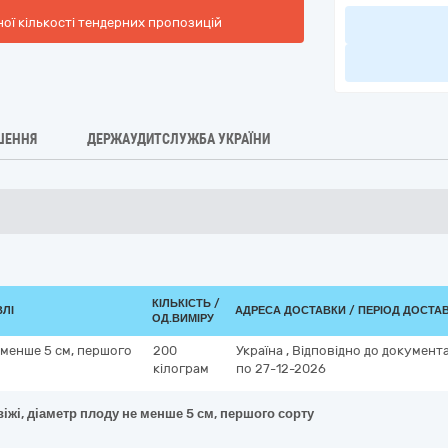
ної кількості тендерних пропозицій
ШЕННЯ
ДЕРЖАУДИТСЛУЖБА УКРАЇНИ
КІЛЬКІСТЬ /
ВЛІ
АДРЕСА ДОСТАВКИ / ПЕРІОД ДОСТА
ОД.ВИМІРУ
 менше 5 см, першого
200
Україна
,
Відповідно до документа
кілограм
по 27-12-2026
іжі, діаметр плоду не менше 5 см, першого сорту