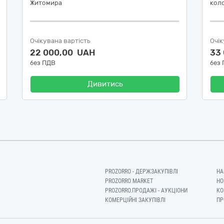
Житомира
коло
Очікувана вартість
Очік
22 000,00 UAH
33
без ПДВ
без
Дивитись
PROZORRO - ДЕРЖЗАКУПІВЛІ
НА
PROZORRO MARKET
НО
PROZORRO.ПРОДАЖІ - АУКЦІОНИ
КО
КОМЕРЦІЙНІ ЗАКУПІВЛІ
ПР