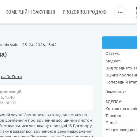
КОМЕРЦІЙНІ ЗАКУПІВЛІ
PROZORRO.ПРОДАЖІ
нніх змін - 23-04-2026, 15:42
ка)
Статус:
Бюджет:
Вид предмету за
Оцінка пропозиц
/
на DoZorro
Попередній етап
 пропозицій
Замовник:
6, 15:40
ЄДРПОУ:
6, 00:00
Контактна особ
мовій заявці Замовника, яка надсилається на
Телефон:
овідомленням про вручення або цінним листом
E-mail:
остачальника зазначену в розділі 15 Договору.
Місцезнаходжен
’язку вважається врученою в день надходження
 вручення листа Постачальнику. Строк поставки