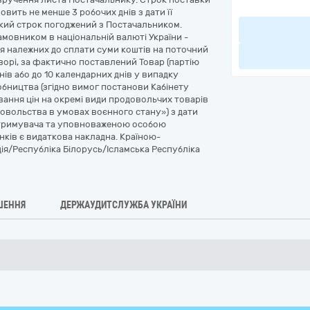
вить не менше 3 робочих днів з дати її
акий строк погоджений з Постачальником.
мовником в національній валюті України -
я належних до сплати суми коштів на поточний
орі, за фактично поставлений Товар (партію
ів або до 10 календарних днів у випадку
бництва (згідно вимог постанови Кабінету
ювання цін на окремі види продовольчих товарів
довольства в умовах воєнного стану») з дати
Отримувача та уповноваженою особою
ків є видаткова накладна. Країною-
ія/Республіка Білорусь/Ісламська Республіка
ШЕННЯ
ДЕРЖАУДИТСЛУЖБА УКРАЇНИ