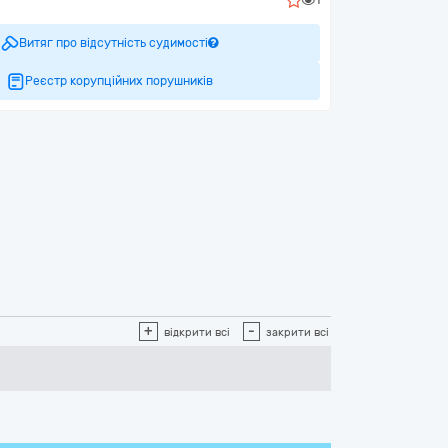
Витяг про відсутність судимості
Реєстр корупційних порушників
+
-
відкрити всі
закрити всі