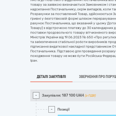
товару за заявкою визначається Замовником і стано
надсилання Постачальнику, окрім випадків, коли т
Розрахунки за поставлений Товар, здійснюються За
гривні у безготівковій формі шляхом перерахуванн
рахунок Постачальника, що вказаний у цьому Догов
Товару) з відстрочкою платежу до 30 календарних дн
поставки продовольчого товару вітчизняного виро
Міністрів України від 19.06.2023 № 650 «Про регул
та забезпечення стабільної роботи виробників про
підписання видаткової накладної представником 
Постачальника. Підставою для проведення розрахун
походження товару не може бути Російська Федерац
Іран.
ДЕТАЛІ ЗАКУПІВЛІ
ЗВЕРНЕННЯ ПРО ПОРУ
-
Закупівля:
187 100
UAH
(з ПДВ)
-
Позиції