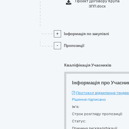
Проєкт Договору Крупа
ЗПП.docx
+
Інформація по закупівлі
-
Пропозиції
Кваліфікація Учасників
Інформація про Учасни
Протокол відхилення тендерн
Рішення підписано
Ім'я:
Строк розгляду пропозиції:
Статус:
Причина дискваліфікації: