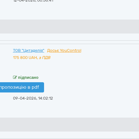
12-04-2026, 00:56:41
ТОВ "Цитаделія"
Досьє YouControl
175 800
UAH,
з ПДВ
підписано
пропозицію в pdf
09-04-2026, 14:02:12