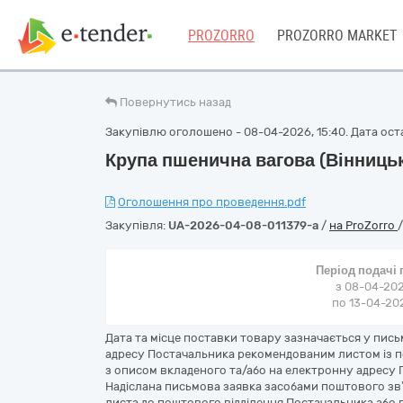
PROZORRO
PROZORRO MARKET
Повернутись назад
Закупівлю оголошено - 08-04-2026, 15:40. Дата оста
Крупа пшенична вагова (Вінниць
Оголошення про проведення.pdf
Закупівля:
UA-2026-04-08-011379-a
/
на ProZorro
Період подачі
з 08-04-202
по 13-04-202
Дата та місце поставки товару зазначається у пись
адресу Постачальника рекомендованим листом із п
з описом вкладеного та/або на електронну адресу П
Надіслана письмова заявка засобами поштового зв
листа до поштового відділення Постачальника або