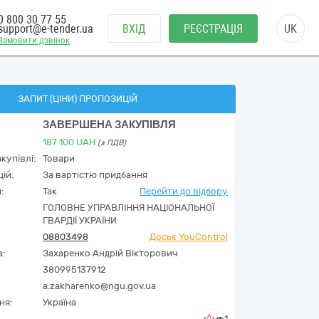
0 800 30 77 55
support@e-tender.ua
ВХІД
РЕЄСТРАЦІЯ
UK
Замовити дзвінок
ЗАПИТ (ЦІНИ) ПРОПОЗИЦІЙ
ЗАВЕРШЕНА ЗАКУПІВЛЯ
187 100
UAH
(з ПДВ)
купівлі:
Товари
ій:
За вартістю придбання
:
Так
Перейти до відбору
ГОЛОВНЕ УПРАВЛІННЯ НАЦІОНАЛЬНОЇ
ГВАРДІЇ УКРАЇНИ
08803498
Досьє YouControl
а:
Захаренко Андрій Вікторович
380995137912
a.zakharenko@ngu.gov.ua
ня:
Україна
1