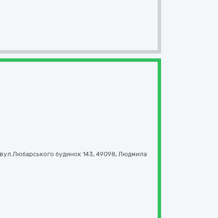
вул.Любарського будинок 143
,
49098
,
Людмила