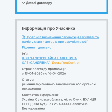
Деталі договору
Інформація про Учасника
Протокол визначення переможця закупівлі та
намір укласти договір про закупівлю.pdf
Рішення підписано
Ім'я:
ФОП "БЕЗКОРОВАЙНА ВАЛЕНТИНА
ОЛЕКСАНДРІВНА"
Досьє YouControl
Строк розгляду пропозиції:
з 13-04-2026 по 16-04-2026
Статус:
рішення анульовано замовником або органом
оскарження
Контактна інформація:
Україна
,
Сумська область
,
місто Суми,
ВУЛИЦЯ
ПЕРЕДОВА будинок 21
,
40000
,
Валентина
Безкоровайна