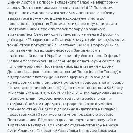
цінним листом з описом вкладеного та/або на електронну
адресу Постачальника зазначену в розділі 15 Договору.
Надіслана письмова заявка засобами поштового зв’язку
вважається врученою в день надходження листа до
поштового відділення Постачальника або вручення листа
Постачальнику. Строк поставки товару за заявкою
визначається Замовником і становить не менше 3 робочих
днів з дати її надсилання Постачальнику, окрім випадків, коли
такий строк погоджений з Постачальником. Розрахунки за
поставлений Товар, здійснюються Замовником в
національній валюті України - гривні у безготівковій формі
шляхом перерахування належних до сплати суми коштів на
поточний рахунок Постачальника, що вказаний у цьому
Договорі, за фактично поставлений Товар (партію Товару) з
відстрочкою платежу до 30 календарних днів або до 10
календарних днів у випадку поставки продовольчого товару
вітчизняного виробництва (згідно вимог постанови Кабінету
Міністрів України від 19.06.2023 № 650 «Про регулювання цін
на окремі види продовольчих товарів та забезпечення
стабільної роботи виробників продовольства в умовах
воєнного стану») з дати підписання видаткової накладної
представником Отримувача та уповноваженою особою
Постачальника. Підставою для проведення розрахунків є
видаткова накладна. Країною-походження товару не може
бути Російська Федерація/Республіка Білорусь/Ісламська