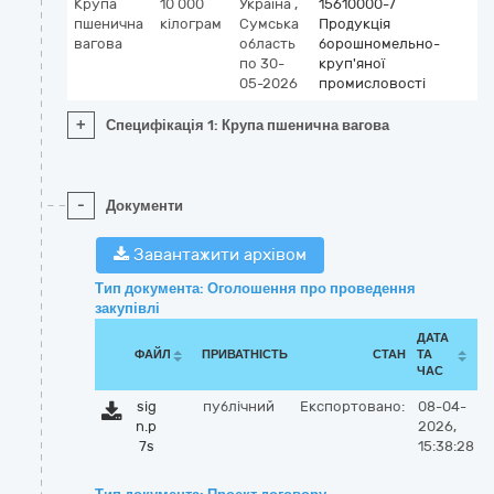
Крупа
10 000
Україна
,
15610000-7
пшенична
кілограм
Сумська
Продукція
вагова
область
борошномельно-
по 30-
круп'яної
05-2026
промисловості
+
Специфікація 1: Крупа пшенична вагова
-
Документи
Завантажити архівом
Тип документа: Оголошення про проведення
закупівлі
ДАТА
ФАЙЛ
ПРИВАТНІСТЬ
СТАН
ТА
ЧАС
sig
публічний
Експортовано:
08-04-
n.p
2026,
7s
15:38:28