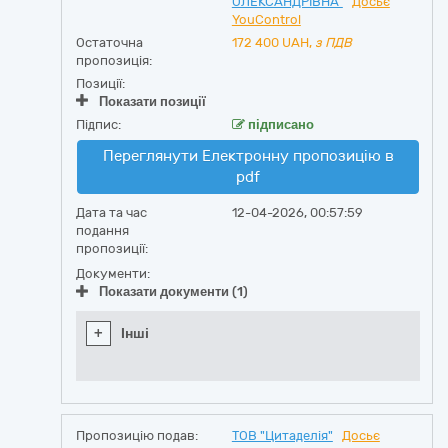
ОЛЕКСАНДРІВНА"
Досьє
YouControl
Остаточна
172 400
UAH,
з ПДВ
пропозиція:
Позиції:
Показати позиції
Підпис:
підписано
Переглянути Електронну пропозицію в
pdf
Дата та час
12-04-2026, 00:57:59
подання
пропозиції:
Документи:
Показати документи (1)
+
Інші
Пропозицію подав:
ТОВ "Цитаделія"
Досьє