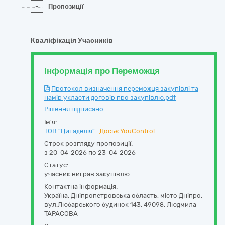
-
Пропозиції
Кваліфікація Учасників
Інформація про Переможця
Протокол визначення переможця закупівлі та
намір укласти договір про закупівлю.pdf
Рішення підписано
Ім'я:
ТОВ "Цитаделія"
Досьє YouControl
Строк розгляду пропозиції:
з 20-04-2026 по 23-04-2026
Статус:
учасник виграв закупівлю
Контактна інформація:
Україна
,
Дніпропетровська область
,
місто Дніпро,
вул.Любарського будинок 143
,
49098
,
Людмила
ТАРАСОВА