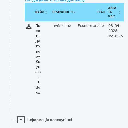
Тип документа: Проект договору
ДАТА
ФАЙЛ
ПРИВАТНІСТЬ
СТАН
ТА
ЧАС
Пр
публічний
Експортовано:
08-04-
оє
2026,
кт
15:38:23
До
го
во
ру
Кр
уп
а З
П
П.
do
cx
+
Інформація по закупівлі