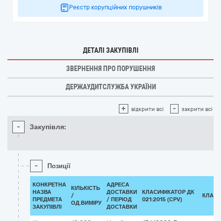
Реєстр корупційних порушників
ДЕТАЛІ ЗАКУПІВЛІ
ЗВЕРНЕННЯ ПРО ПОРУШЕННЯ
ДЕРЖАУДИТСЛУЖБА УКРАЇНИ
+
-
відкрити всі
закрити всі
-
Закупівля:
-
Позиції
КОНКРЕТНА
АДРЕСА
КІЛЬКІСТЬ
НАЗВА
ДОСТАВКИ
КЛАСИФІКАТОР ДК
/
КЛАСИ
ПРЕДМЕТА
/ ПЕРІОД
021:2015 (CPV)
ОД.ВИМІРУ
ЗАКУПІВЛІ
ДОСТАВКИ