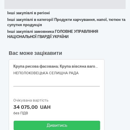
Інші закупівлі в регіоні
Інші закупівлі в категорії Продукти харчування, напої, тютюн та
супутня продукція
Інші закупівлі замовника ГОЛОВНЕ УПРАВЛІННЯ
НАЦІОНАЛЬНОЇ ГВАРДІЇ УКРАЇНИ
Вас може зацікавити
Крупа рисова фасована; Крупа вівсяна вагова; Крупа кукурудзяна вагова; Крупа пшенична вагова; Крупа кус-кус вагова; Крупа пшоняна вагова; Борошно пшеничне фасоване; Крупа перлова вагова; Крупа пшенична булгур; Крупа гречана фасована
НЕПОЛОКОВЕЦЬКА СЕЛИЩНА РАДА
Очікувана вартість
34 075,00 UAH
без ПДВ
Дивитись