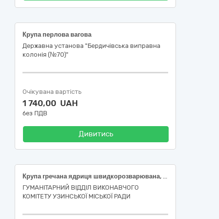
Крупа перлова вагова
Державна установа "Бердичівська виправна
колонія (№70)"
Очікувана вартість
1 740,00 UAH
без ПДВ
Дивитись
Крупа гречана ядриця швидкорозварювана, ґатунок перший, фасування 0,8-1 кг; Крупа рисова шліфована довгозерниста, пропарена, фасування 0,7-1 кг; Крупа ячмінна перлова №1, фасування 0,7-1кг; Крупа пшенична фасована; Крупа пшоняна шліфована, сорт вищий; Крупа ячна №1, фасування 0.7-1.0 кг, відповідність ДСТУ 7700; Крупа пшенична артек, з твердих сортів пшениці, 0,7-1 кг; Борошно пшеничне, вищий сорт, ГСТУ 46.004, фасування 1,8-2 кг; Крупа вівсяна плющена, ґатунок вищий, фасування 0,5-1 кг
ГУМАНІТАРНИЙ ВІДДІЛ ВИКОНАВЧОГО
КОМІТЕТУ УЗИНСЬКОЇ МІСЬКОЇ РАДИ