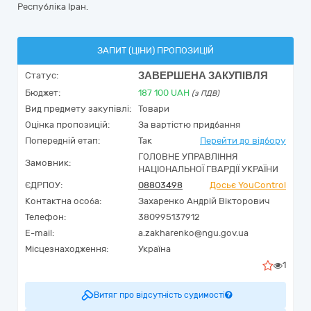
Республіка Іран.
ЗАПИТ (ЦІНИ) ПРОПОЗИЦІЙ
ЗАВЕРШЕНА ЗАКУПІВЛЯ
Статус:
Бюджет:
187 100
UAH
(з ПДВ)
Вид предмету закупівлі:
Товари
Оцінка пропозицій:
За вартістю придбання
Попередній етап:
Так
Перейти до відбору
ГОЛОВНЕ УПРАВЛІННЯ
Замовник:
НАЦІОНАЛЬНОЇ ГВАРДІЇ УКРАЇНИ
ЄДРПОУ:
08803498
Досьє YouControl
Контактна особа:
Захаренко Андрій Вікторович
Телефон:
380995137912
E-mail:
a.zakharenko@ngu.gov.ua
Місцезнаходження:
Україна
1
Витяг про відсутність судимості