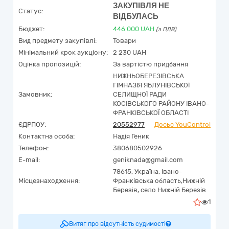
ЗАКУПІВЛЯ НЕ
Статус:
ВІДБУЛАСЬ
Бюджет:
446 000
UAH
(з ПДВ)
Вид предмету закупівлі:
Товари
Мінімальний крок аукціону:
2 230 UAH
Оцінка пропозицій:
За вартістю придбання
НИЖНЬОБЕРЕЗІВСЬКА
ГІМНАЗІЯ ЯБЛУНІВСЬКОЇ
Замовник:
СЕЛИЩНОЇ РАДИ
КОСІВСЬКОГО РАЙОНУ ІВАНО-
ФРАНКІВСЬКОЇ ОБЛАСТІ
ЄДРПОУ:
20552977
Досьє YouControl
Контактна особа:
Надія Геник
Телефон:
380680502926
E-mail:
geniknada@gmail.com
78615,
Україна
,
Івано-
Місцезнаходження:
Франківська область,
Нижній
Березів,
село Нижній Березів
1
Витяг про відсутність судимості