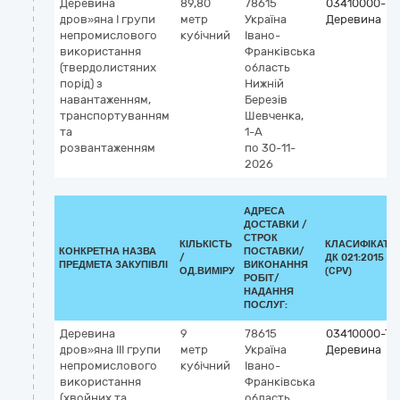
Деревина
89,80
78615
03410000-7
дров»яна І групи
метр
Україна
Деревина
непромислового
кубічний
Івано-
використання
Франківська
(твердолистяних
область
порід) з
Нижній
навантаженням,
Березів
транспортуванням
Шевченка,
та
1-А
розвантаженням
по 30-11-
2026
АДРЕСА
ДОСТАВКИ /
СТРОК
КІЛЬКІСТЬ
КЛАСИФІКАТО
КОНКРЕТНА НАЗВА
ПОСТАВКИ/
/
ДК 021:2015
ПРЕДМЕТА ЗАКУПІВЛІ
ВИКОНАННЯ
ОД.ВИМІРУ
(CPV)
РОБІТ/
НАДАННЯ
ПОСЛУГ:
Деревина
9
78615
03410000-7
дров»яна ІІІ групи
метр
Україна
Деревина
непромислового
кубічний
Івано-
використання
Франківська
(хвойних та
область