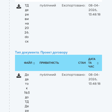
ТД
публічний
Експортовано:
08-04-
де
2026,
ре
13:48:18
ви
на
20
26.
do
cx
Тип документа: Проект договору
ДАТА
ФАЙЛ
ПРИВАТНІСТЬ
СТАН
ТА
ЧАС
До
публічний
Експортовано:
08-04-
да
2026,
то
13:48:18
к
№3
до
ТД
Де
ре