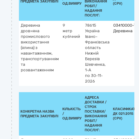
ПРЕДМЕТА ЗАКУПІВЛІ
ВИКОНАННЯ
ОД.ВИМІРУ
(CPV)
РОБІТ/
НАДАННЯ
ПОСЛУГ:
Деревина
9
78615
03410000-7
дров»яна
метр
Україна
Деревина
промислового
кубічний
Івано-
використання
Франківська
(ялина) з
область
навантаженням,
Нижній
транспортуванням
Березів
та
Шевченка,
розвантаженням
1-А
по 30-11-
2026
АДРЕСА
ДОСТАВКИ /
СТРОК
КІЛЬКІСТЬ
КЛАСИФІКАТО
КОНКРЕТНА НАЗВА
ПОСТАВКИ/
/
ДК 021:2015
ПРЕДМЕТА ЗАКУПІВЛІ
ВИКОНАННЯ
ОД.ВИМІРУ
(CPV)
РОБІТ/
НАДАННЯ
ПОСЛУГ: