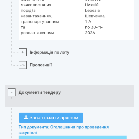
м»яколистяних
Нижній
порід) з
Березів
навантаженням,
Шевченка,
транспортуванням
1-А
та
по 30-11-
розвантаженням
2026
+
Інформація по лоту
-
Пропозиції
-
Документи тендеру
Завантажити архівом
Тип документа: Оголошення про проведення
закупівлі