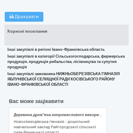
Друкувати
Корисні посилання
Інші закупівлі в регіоні Івано-Франківська область
Інші закупівлі в категорії Сільськогосподарська, фермерська
продукція, продукція рибальства, лісівництва та супутня
продукція
Інші закупівлі замовника НИЖНЬОБЕРЕЗІВСЬКА ГІМНАЗІЯ
ЯБЛУНІВСЬКОЇ СЕЛИЩНОЇ РАДИ КОСІВСЬКОГО РАЙОНУ
ІВАНО-ФРАНКІВСЬКОЇ ОБЛАСТІ
Вас може зацікавити
Деревина дров"яна непромислового використання (дрова паливні твердих порід 1 група граб, дуб, ясен)
Новообиходівська гімназія - дошкільний
навчальний заклад Райгородської сільської
ради Вінницької області