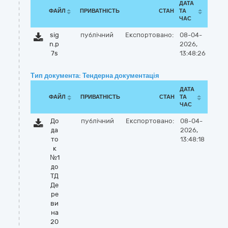
ДАТА
ФАЙЛ
ПРИВАТНІСТЬ
СТАН
ТА
ЧАС
sig
публічний
Експортовано:
08-04-
n.p
2026,
7s
13:48:26
Тип документа: Тендерна документація
ДАТА
ФАЙЛ
ПРИВАТНІСТЬ
СТАН
ТА
ЧАС
До
публічний
Експортовано:
08-04-
да
2026,
то
13:48:18
к
№1
до
ТД
Де
ре
ви
на
20