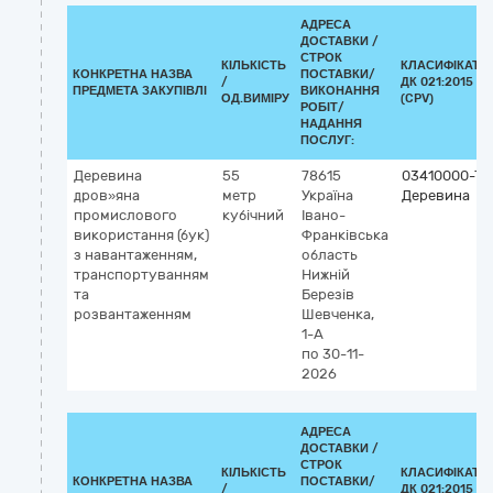
АДРЕСА
ДОСТАВКИ /
СТРОК
КІЛЬКІСТЬ
КЛАСИФІКАТО
КОНКРЕТНА НАЗВА
ПОСТАВКИ/
/
ДК 021:2015
ПРЕДМЕТА ЗАКУПІВЛІ
ВИКОНАННЯ
ОД.ВИМІРУ
(CPV)
РОБІТ/
НАДАННЯ
ПОСЛУГ:
Деревина
55
78615
03410000-7
дров»яна
метр
Україна
Деревина
промислового
кубічний
Івано-
використання (бук)
Франківська
з навантаженням,
область
транспортуванням
Нижній
та
Березів
розвантаженням
Шевченка,
1-А
по 30-11-
2026
АДРЕСА
ДОСТАВКИ /
СТРОК
КІЛЬКІСТЬ
КЛАСИФІКАТО
КОНКРЕТНА НАЗВА
ПОСТАВКИ/
/
ДК 021:2015