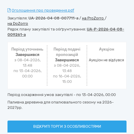
Оголошення про проведення.pdf
Закупівля:
UA-2026-04-08-007711-a
/
на ProZorro
/
на DoZorro
Рядок плану закупівлі та обґрунтування:
UA-P-2026-04-08-
009261-a
Період уточнень
Період подачі
Аукціон
Завершився
пропозицій
з 08-04-2026,
Завершився
Аукціон не відбувся
13:48
з 08-04-2026,
по 13-04-2026,
13:48
00:00
по 16-04-2026,
15:00
Період оскарження умов закупівлі - по
13-04-2026, 00:00
Паливна деревина для опалювального сезону на 2026-
2027рр.
ВІДКРИТІ ТОРГИ З ОСОБЛИВОСТЯМИ