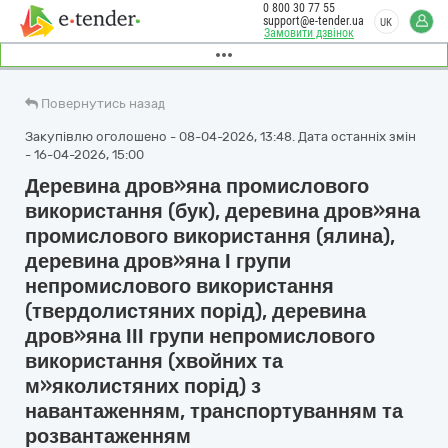
0 800 30 77 55
support@e-tender.ua
UK
Замовити дзвінок
Повернутись назад
Закупівлю оголошено - 08-04-2026, 13:48. Дата останніх змін
- 16-04-2026, 15:00
Деревина дров»яна промислового
використання (бук), деревина дров»яна
промислового використання (ялина),
деревина дров»яна І групи
непромислового використання
(твердолистяних порід), деревина
дров»яна ІІІ групи непромислового
використання (хвойних та
м»яколистяних порід) з
навантаженням, транспортуванням та
розвантаженням