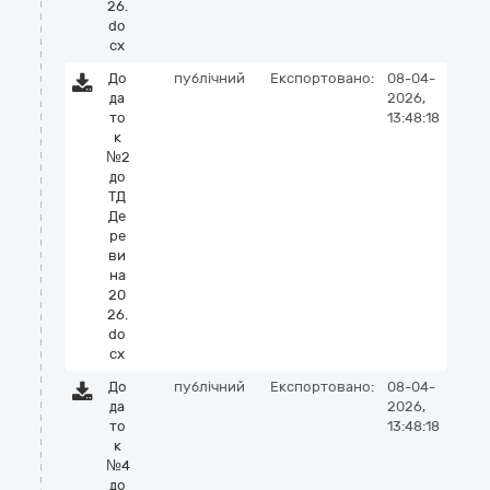
26.
do
cx
До
публічний
Експортовано:
08-04-
да
2026,
то
13:48:18
к
№2
до
ТД
Де
ре
ви
на
20
26.
do
cx
До
публічний
Експортовано:
08-04-
да
2026,
то
13:48:18
к
№4
до