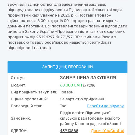
закупівля здійснюється для забезпечення закладів,
підпорядкованих відділу освіти Підвисоцької сільської ради
продуктами харчування на 2026 рік. Поставка товару
здійснюється з 8.00 год до 16.00 год. один раз на тиждень,
дрібними партіями. Всі поставлені товари повинні відповідати
вимогам Закону України «Про безпечність та якість харчових
продуктів» від 23.12.1997 № 771/97-ВР зі змінами. Разом з
поставкою товару обов'язково надається сертифікат
відповідності на товар
ЗАПИТ (ЦІНИ) ПРОПОЗИЦІЙ
ЗАВЕРШЕНА ЗАКУПІВЛЯ
Статус:
Бюджет:
60 000
UAH
(з ПДВ)
Вид предмету закупівлі:
Товари
Оцінка пропозицій:
За вартістю придбання
Попередній етап:
Так
Перейти до відбору
Відділ освіти Підвисоцької
Замовник:
сільської ради Голованівського
району Кіровоградської області
ЄДРПОУ:
43910888
Досьє YouControl