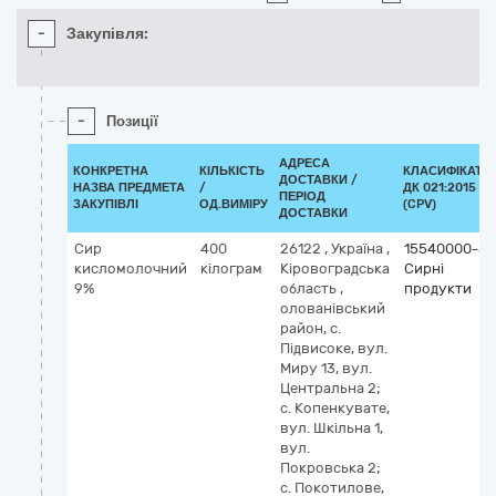
-
Закупівля:
-
Позиції
АДРЕСА
КОНКРЕТНА
КІЛЬКІСТЬ
КЛАСИФІКАТО
ДОСТАВКИ /
НАЗВА ПРЕДМЕТА
/
ДК 021:2015
ПЕРІОД
ЗАКУПІВЛІ
ОД.ВИМІРУ
(CPV)
ДОСТАВКИ
Сир
400
26122
,
Україна
,
15540000-5
кисломолочний
кілограм
Кіровоградська
Сирні
9%
область
,
продукти
олованівський
район, с.
Підвисоке, вул.
Миру 13, вул.
Центральна 2;
с. Копенкувате,
вул. Шкільна 1,
вул.
Покровська 2;
с. Покотилове,