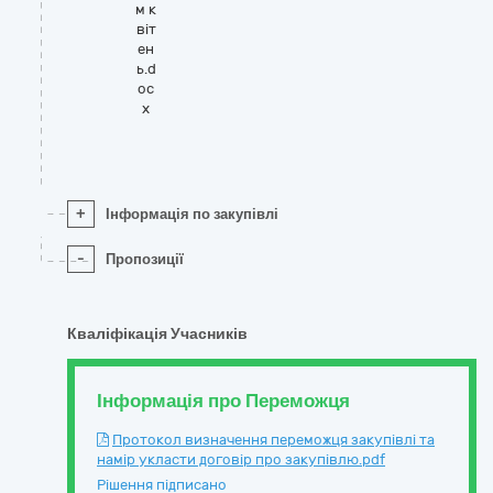
м к
віт
ен
ь.d
oc
x
+
Інформація по закупівлі
-
Пропозиції
Кваліфікація Учасників
Інформація про Переможця
Протокол визначення переможця закупівлі та
намір укласти договір про закупівлю.pdf
Рішення підписано