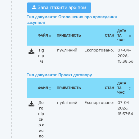
Завантажити архівом
Тип документа: Оголошення про проведення
закупівлі
ДАТА
ФАЙЛ
ПРИВАТНІСТЬ
СТАН
ТА
ЧАС
sig
публічний
Експортовано:
07-04-
n.p
2026,
7s
15:38:56
Тип документа: Проект договору
ДАТА
ФАЙЛ
ПРИВАТНІСТЬ
СТАН
ТА
ЧАС
До
публічний
Експортовано:
07-04-
го
2026,
вір
15:37:54
си
р к
ис
ло