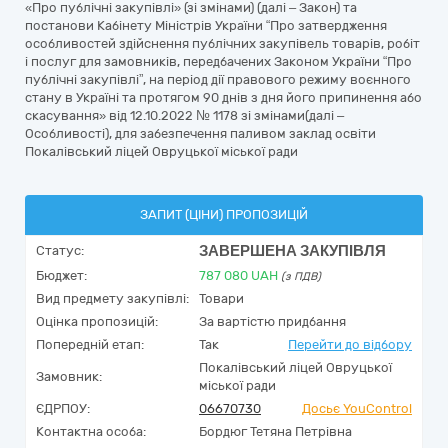
«Про публічні закупівлі» (зі змінами) (далі – Закон) та
постанови Кабінету Міністрів України “Про затвердження
особливостей здійснення публічних закупівель товарів, робіт
і послуг для замовників, передбачених Законом України “Про
публічні закупівлі”, на період дії правового режиму воєнного
стану в Україні та протягом 90 днів з дня його припинення або
скасування» від 12.10.2022 № 1178 зі змінами(далі –
Особливості), для забезпечення паливом заклад освіти
Покалівський ліцей Овруцької міської ради
ЗАПИТ (ЦІНИ) ПРОПОЗИЦІЙ
ЗАВЕРШЕНА ЗАКУПІВЛЯ
Статус:
Бюджет:
787 080
UAH
(з ПДВ)
Вид предмету закупівлі:
Товари
Оцінка пропозицій:
За вартістю придбання
Попередній етап:
Так
Перейти до відбору
Покалівський ліцей Овруцької
Замовник:
міської ради
ЄДРПОУ:
06670730
Досьє YouControl
Контактна особа:
Бордюг Тетяна Петрівна