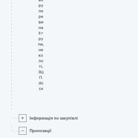
ру
ле
ре
ви
на
ІІ г
ру
пи,
не
ко
ло
ті,
ЗЦ
П.
do
cx
+
Інформація по закупівлі
-
Пропозиції