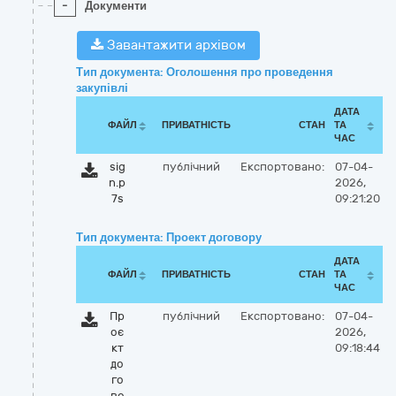
-
Документи
Завантажити архівом
Тип документа: Оголошення про проведення
закупівлі
ДАТА
ФАЙЛ
ПРИВАТНІСТЬ
СТАН
ТА
ЧАС
sig
публічний
Експортовано:
07-04-
n.p
2026,
7s
09:21:20
Тип документа: Проект договору
ДАТА
ФАЙЛ
ПРИВАТНІСТЬ
СТАН
ТА
ЧАС
Пр
публічний
Експортовано:
07-04-
оє
2026,
кт
09:18:44
до
го
во