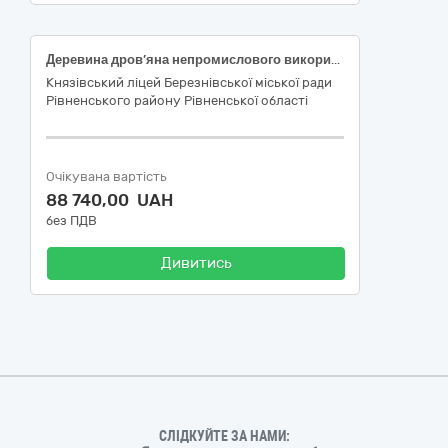
Деревина дров’яна непромислового використання (2 група: сосна, вільха )
Князівський ліцей Березнівської міської ради
Рівненського району Рівненської області
Очікувана вартість
88 740,00 UAH
без ПДВ
Дивитись
СЛІДКУЙТЕ ЗА НАМИ: