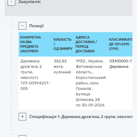
-
Закупівля:
-
Позиції
КОНКРЕТНА
АДРЕСА
КІЛЬКІСТЬ
КЛАСИФІКАТОР
НАЗВА
ДОСТАВКИ /
/
ДК 021:2015
ПРЕДМЕТА
ПЕРІОД
ОД.ВИМІРУ
(CPV)
ЗАКУПІВЛІ
ДОСТАВКИ
Деревина
382,82
11132
,
Україна
,
03410000-7
дров’яна, 2
метр
Житомирська
Деревина
групи,
кубічний
область
,
неколоті,
Коростенський
ТУУ-00994207-
район, село
005
Покалів
,
вулиця
Шляхова, 28
по 30-09-2026
+
Специфікація 1: Деревина дров’яна, 2 групи, неколот