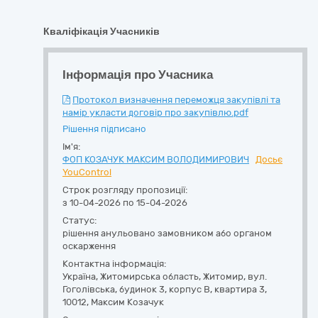
Кваліфікація Учасників
Інформація про Учасника
Протокол визначення переможця закупівлі та
намір укласти договір про закупівлю.pdf
Рішення підписано
Ім'я:
ФОП КОЗАЧУК МАКСИМ ВОЛОДИМИРОВИЧ
Досьє
YouControl
Строк розгляду пропозиції:
з 10-04-2026 по 15-04-2026
Статус:
рішення анульовано замовником або органом
оскарження
Контактна інформація:
Україна
,
Житомирська область
,
Житомир,
вул.
Гоголівська, будинок 3, корпус В, квартира 3
,
10012
,
Максим Козачук