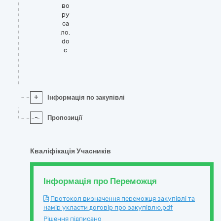
во
ру
са
ло.
do
c
+
Інформація по закупівлі
-
Пропозиції
Кваліфікація Учасників
Інформація про Переможця
Протокол визначення переможця закупівлі та
намір укласти договір про закупівлю.pdf
Рішення підписано