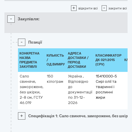
+
-
відкрити всі
закрити всі
-
Закупівля:
-
Позиції
КОНКРЕТНА
АДРЕСА
КІЛЬКІСТЬ
КЛАСИФІКАТОР
НАЗВА
ДОСТАВКИ /
/
ДК 021:2015
КЛА
ПРЕДМЕТА
ПЕРІОД
ОД.ВИМІРУ
(CPV)
ЗАКУПІВЛІ
ДОСТАВКИ
Сало
150
Україна
,
15410000-5
свиняче,
кілограм
Відповідно
Сирі олії та
заморожене,
до
тваринні і
без шкірки,
документації
рослинні
2-8 см, ГСТУ
по 31-12-
жири
46.019
2026
+
Специфікація 1: Сало свиняче, заморожене, без шкірки