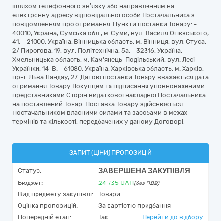
шляхом телефонного зв’язку або направленням на
електронну адресу відповідальної особи Постачальника з
повідомленням про отримання. Пункти поставки Товару: -
40010, Україна, Сумська обл., м. Суми, вул. Василя Огієвського,
41; - 21000, Україна, Вінницька область, м. Вінниця, вул. Стуса,
2/ Пирогова, 19, вул. Політехнічна, 5а. - 32316, Україна,
Хмельницька область, м. Кам'янець-Подільський, вул. Лесі
Українки, 14-В. - 61080, Україна, Харківська область, м. Харків,
пр-т. Льва Ландау, 27. Датою поставки Товару вважається дата
отримання Товару Покупцем та підписання уповноваженими
представниками Сторін видаткової накладної Постачальника
на поставлений Товар. Поставка Товару здійснюється
Постачальником власними силами та засобами в межах
термінів та кількості, передбачених у даному Договорі.
ЗАПИТ (ЦІНИ) ПРОПОЗИЦІЙ
ЗАВЕРШЕНА ЗАКУПІВЛЯ
Статус:
Бюджет:
24 735
UAH
(без ПДВ)
Вид предмету закупівлі:
Товари
Оцінка пропозицій:
За вартістю придбання
Попередній етап:
Так
Перейти до відбору