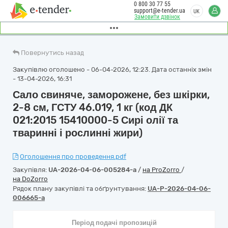
0 800 30 77 55
support@e-tender.ua
UK
Замовити дзвінок
Повернутись назад
Закупівлю оголошено - 06-04-2026, 12:23. Дата останніх змін
- 13-04-2026, 16:31
Сало свиняче, заморожене, без шкірки,
2-8 см, ГСТУ 46.019, 1 кг (код ДК
021:2015 15410000-5 Сирі олії та
тваринні і рослинні жири)
Оголошення про проведення.pdf
Закупівля:
UA-2026-04-06-005284-a
/
на ProZorro
/
на DoZorro
Рядок плану закупівлі та обґрунтування:
UA-P-2026-04-06-
006665-a
Період подачі пропозицій