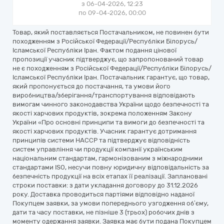
з 06-04-2026, 12:23
по 09-04-2026, 00:00
Товар, який поставляється Постачальником, не повинен бути
походженням з Російської Федерації/Республіки Білорусь/
Ісламської Республіки Іран. Фактом подання цінової
пропозиції учасник підтверджує, що запропонований товар
не є походженням з Російської Федерації/Республіки Білорусь/
Ісламської Республіки Іран. Постачальник гарантує, що товар,
який пропонується до постачання, та умови його
виробництва/зберігання/транспортування відповідають
вимогам чинного законодавства України щодо безпечності та
якості харчових продуктів, зокрема положенням Закону
України «Про основні принципи та вимоги до безпечності та
якості харчових продуктів. Учасник гарантує дотримання
принципів системи НАССР та підтверджує відповідність
систем управління чи продукції компанії українським
національним стандартам, гармонізованим з міжнародними
стандартами ISO, несучи повну юридичну відповідальність за
безпечність продукції на всіх етапах її реалізації. Заплановані
строки поставки: з дати укладання договору до 31.12.2026
року. Доставка проводиться партіями відповідно наданої
Покупцем заявки, за умови попереднього узгодження об’єму,
дати та часу поставки, не пізніше 3 (трьох) робочих днів з
моменту одержання заявки. Заявка має бути подана Покупцем