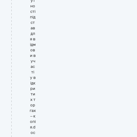
ут
но
сті
під
ст
ав
дл
я в
ідм
ов
и в
уч
ас
ті
у в
ідк
ри
ти
х т
ор
гах
– к
опі
я.d
oc