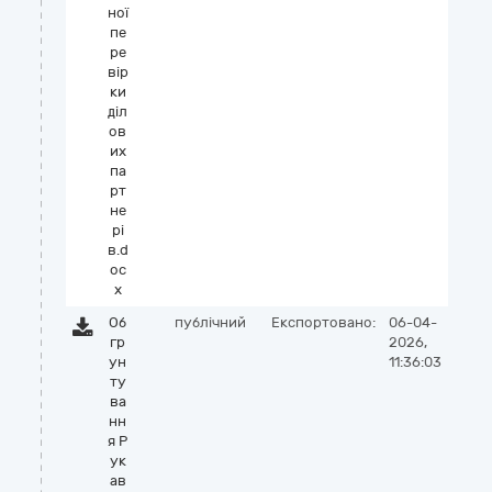
ної
пе
ре
вір
ки
діл
ов
их
па
рт
не
рі
в.d
oc
x
Об
публічний
Експортовано:
06-04-
гр
2026,
ун
11:36:03
ту
ва
нн
я Р
ук
ав