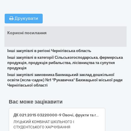
Друкувати
Корисні посилання
Інші закупівлі в регіоні Чернігівська область
Інші закупівлі в категорії Сільськогосподарська, фермерська
продукція, продукція рибальства, лісівництва та супутня
продукція
Інші закупівлі замовника Бахмацький заклад дошкільної
освіти (ясла-садок) №1 "Рукавичка" Бахмацької міської ради
Чернігівської області
Вас може зацікавити
ДК 021:2015 03220000-9 Овочі, фрукти та горіхи (Перець солодкий свіжий, салат зелений свіжий листковий, салат зелений свіжий головчастий, печериці свіжі, буряк столовий свіжий, капуста білоголова свіжа, огірки свіжі, помідори свіжі)
ЛУЦЬКИЙ КОМБІНАТ ШКІЛЬНОГО І
СТУДЕНТСЬКОГО ХАРЧУВАННЯ