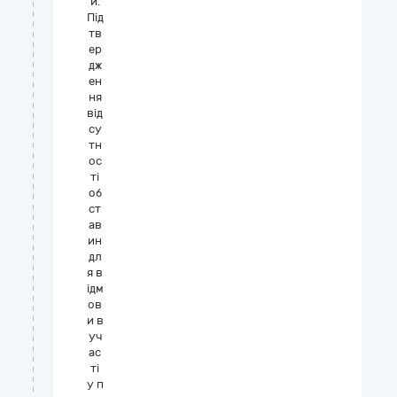
и.
Під
тв
ер
дж
ен
ня
від
су
тн
ос
ті
об
ст
ав
ин
дл
я в
ідм
ов
и в
уч
ас
ті
у п