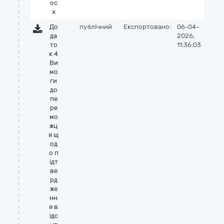
oc
x
До
публічний
Експортовано:
06-04-
да
2026,
то
11:36:03
к 4
Ви
мо
ги
до
пе
ре
мо
жц
я щ
од
о п
ідт
ве
рд
же
нн
я в
ідс