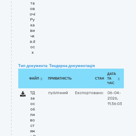
та
ов
очі
Ру
ка
ви
чк
а.d
oc
x
Тип документа: Тендерна документація
ДАТА
ФАЙЛ
ПРИВАТНІСТЬ
СТАН
ТА
ЧАС
ТД
публічний
Експортовано:
06-04-
за
2026,
ос
11:36:03
об
ли
во
ст
ям