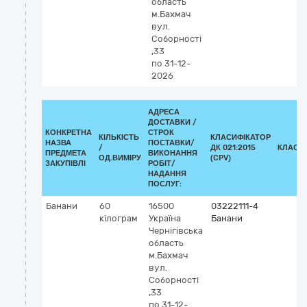
область
м.Бахмач
вул.
Соборності
,33
по 31-12-
2026
АДРЕСА
ДОСТАВКИ /
КОНКРЕТНА
СТРОК
КІЛЬКІСТЬ
КЛАСИФІКАТОР
НАЗВА
ПОСТАВКИ/
/
ДК 021:2015
КЛАСИ
ПРЕДМЕТА
ВИКОНАННЯ
ОД.ВИМІРУ
(CPV)
ЗАКУПІВЛІ
РОБІТ/
НАДАННЯ
ПОСЛУГ:
Банани
60
16500
03222111-4
кілограм
Україна
Банани
Чернігівська
область
м.Бахмач
вул.
Соборності
,33
по 31-12-