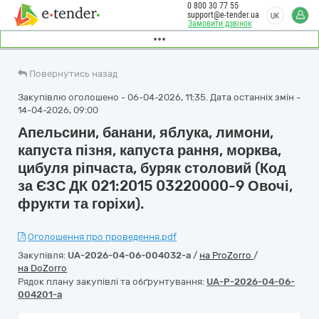
0 800 30 77 55
support@e-tender.ua
UK
Замовити дзвінок
Повернутись назад
Закупівлю оголошено - 06-04-2026, 11:35. Дата останніх змін -
14-04-2026, 09:00
Апельсини, банани, яблука, лимони,
капуста пізня, капуста рання, морква,
цибуля ріпчаста, буряк столовий (Код
за ЄЗС ДК 021:2015 03220000-9 Овочі,
фрукти та горіхи).
Оголошення про проведення.pdf
Закупівля:
UA-2026-04-06-004032-a
/
на ProZorro
/
на DoZorro
Рядок плану закупівлі та обґрунтування:
UA-P-2026-04-06-
004201-a