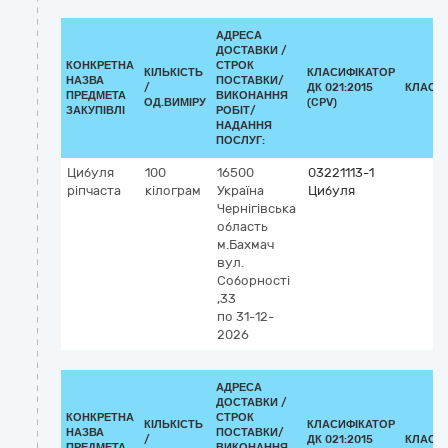
АДРЕСА
ДОСТАВКИ /
КОНКРЕТНА
СТРОК
КІЛЬКІСТЬ
КЛАСИФІКАТОР
НАЗВА
ПОСТАВКИ/
/
ДК 021:2015
КЛАСИ
ПРЕДМЕТА
ВИКОНАННЯ
ОД.ВИМІРУ
(CPV)
ЗАКУПІВЛІ
РОБІТ/
НАДАННЯ
ПОСЛУГ:
Цибуля
100
16500
03221113-1
ріпчаста
кілограм
Україна
Цибуля
Чернігівська
область
м.Бахмач
вул.
Соборності
,33
по 31-12-
2026
АДРЕСА
ДОСТАВКИ /
КОНКРЕТНА
СТРОК
КІЛЬКІСТЬ
КЛАСИФІКАТОР
НАЗВА
ПОСТАВКИ/
/
ДК 021:2015
КЛАСИ
ПРЕДМЕТА
ВИКОНАННЯ