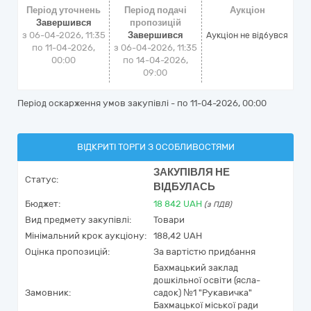
Період уточнень
Період подачі
Аукціон
Завершився
пропозицій
з 06-04-2026, 11:35
Завершився
Аукціон не відбувся
по 11-04-2026,
з 06-04-2026, 11:35
00:00
по 14-04-2026,
09:00
Період оскарження умов закупівлі - по
11-04-2026, 00:00
ВІДКРИТІ ТОРГИ З ОСОБЛИВОСТЯМИ
ЗАКУПІВЛЯ НЕ
Статус:
ВІДБУЛАСЬ
Бюджет:
18 842
UAH
(з ПДВ)
Вид предмету закупівлі:
Товари
Мінімальний крок аукціону:
188,42 UAH
Оцінка пропозицій:
За вартістю придбання
Бахмацький заклад
дошкільної освіти (ясла-
Замовник:
садок) №1 "Рукавичка"
Бахмацької міської ради