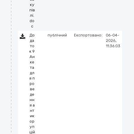
ку
пів
лі.
do
c
До
публічний
Експортовано:
06-04-
да
2026,
то
11:36:03
к 9
Ан
ке
та
дл
я п
ро
ве
де
нн
я а
нт
ик
ор
уп
цій