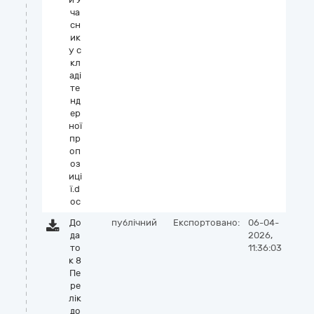
ча
сн
ик
у с
кл
аді
те
нд
ер
ної
пр
оп
оз
иці
ї.d
oc
До
публічний
Експортовано:
06-04-
да
2026,
то
11:36:03
к 8
Пе
ре
лік
до