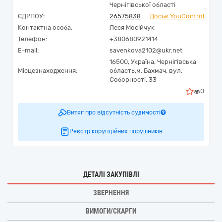
Чернігівської області
ЄДРПОУ:
26575838
Досьє YouControl
Контактна особа:
Леся Мосійчук
Телефон:
+380680921414
E-mail:
savenkova2102@ukr.net
16500,
Україна
,
Чернігівська
Місцезнаходження:
область,
м. Бахмач,
вул.
Соборності, 33
0
Витяг про відсутність судимості
Реєстр корупційних порушників
ДЕТАЛІ ЗАКУПІВЛІ
ЗВЕРНЕННЯ
ВИМОГИ/СКАРГИ