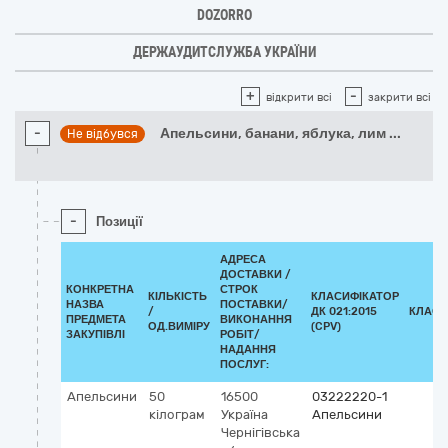
DOZORRO
ДЕРЖАУДИТСЛУЖБА УКРАЇНИ
+
-
відкрити всі
закрити всі
-
Апельсини, банани, яблука, лим
...
Не відбувся
-
Позиції
АДРЕСА
ДОСТАВКИ /
КОНКРЕТНА
СТРОК
КІЛЬКІСТЬ
КЛАСИФІКАТОР
НАЗВА
ПОСТАВКИ/
/
ДК 021:2015
КЛАСИ
ПРЕДМЕТА
ВИКОНАННЯ
ОД.ВИМІРУ
(CPV)
ЗАКУПІВЛІ
РОБІТ/
НАДАННЯ
ПОСЛУГ:
Апельсини
50
16500
03222220-1
кілограм
Україна
Апельсини
Чернігівська