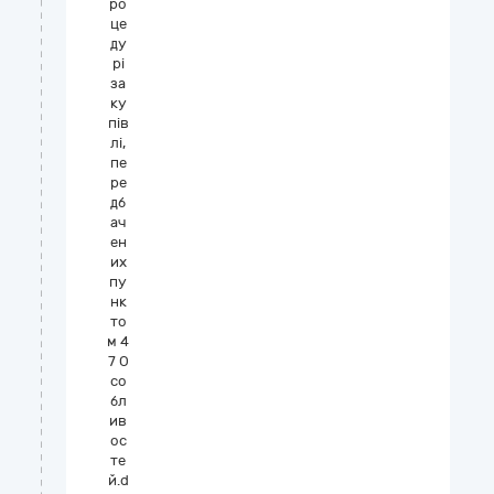
ро
це
ду
рі
за
ку
пів
лі,
пе
ре
дб
ач
ен
их
пу
нк
то
м 4
7 О
со
бл
ив
ос
те
й.d