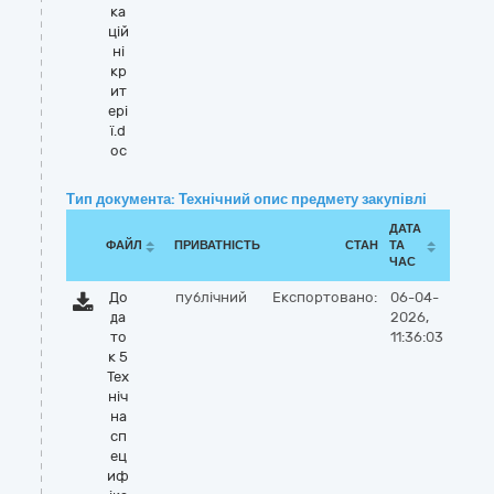
ка
цій
ні
кр
ит
ері
ї.d
oc
Тип документа: Технічний опис предмету закупівлі
ДАТА
ФАЙЛ
ПРИВАТНІСТЬ
СТАН
ТА
ЧАС
До
публічний
Експортовано:
06-04-
да
2026,
то
11:36:03
к 5
Тех
ніч
на
сп
ец
иф