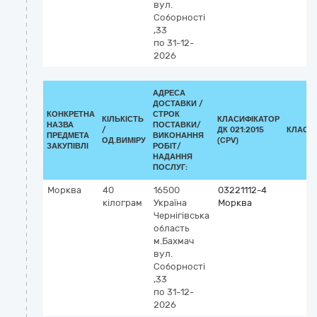
вул.
Соборності
,33
по 31-12-
2026
АДРЕСА
ДОСТАВКИ /
КОНКРЕТНА
СТРОК
КІЛЬКІСТЬ
КЛАСИФІКАТОР
НАЗВА
ПОСТАВКИ/
/
ДК 021:2015
КЛАСИ
ПРЕДМЕТА
ВИКОНАННЯ
ОД.ВИМІРУ
(CPV)
ЗАКУПІВЛІ
РОБІТ/
НАДАННЯ
ПОСЛУГ:
Морква
40
16500
03221112-4
кілограм
Україна
Морква
Чернігівська
область
м.Бахмач
вул.
Соборності
,33
по 31-12-
2026