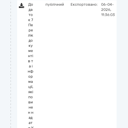
До
публічний
Експортовано:
06-04-
да
2026,
то
11:36:03
к 7
Пе
ре
лік
до
ку
ме
нті
в т
а і
нф
ор
ма
ції,
які
по
ви
не
н н
ад
ат
и У