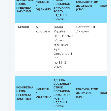
КОНКРЕТНА
СТРОК
КІЛЬКІСТЬ
КЛАСИФІКАТОР
НАЗВА
ПОСТАВКИ/
/
ДК 021:2015
КЛАСИ
ПРЕДМЕТА
ВИКОНАННЯ
ОД.ВИМІРУ
(CPV)
ЗАКУПІВЛІ
РОБІТ/
НАДАННЯ
ПОСЛУГ:
Лимони
6
16500
03222210-8
кілограм
Україна
Лимони
Чернігівська
область
м.Бахмач
вул.
Соборності
,33
по 31-12-
2026
АДРЕСА
ДОСТАВКИ /
КОНКРЕТНА
СТРОК
КІЛЬКІСТЬ
КЛАСИФІКАТОР
НАЗВА
ПОСТАВКИ/
/
ДК 021:2015
КЛАСИ
ПРЕДМЕТА
ВИКОНАННЯ
ОД.ВИМІРУ
(CPV)
ЗАКУПІВЛІ
РОБІТ/
НАДАННЯ
ПОСЛУГ: