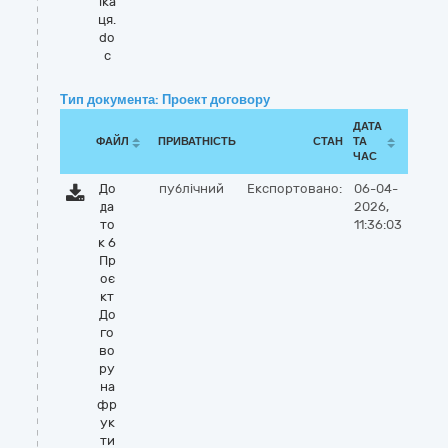
іка
ця.
do
c
Тип документа: Проект договору
ДАТА
ФАЙЛ
ПРИВАТНІСТЬ
СТАН
ТА
ЧАС
До
публічний
Експортовано:
06-04-
да
2026,
то
11:36:03
к 6
Пр
оє
кт
До
го
во
ру
на
фр
ук
ти