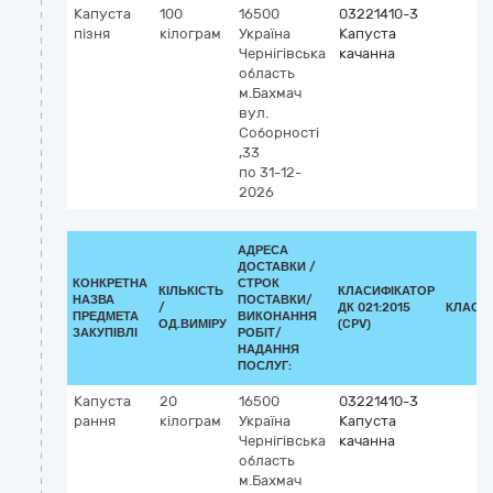
Капуста
100
16500
03221410-3
пізня
кілограм
Україна
Капуста
Чернігівська
качанна
область
м.Бахмач
вул.
Соборності
,33
по 31-12-
2026
АДРЕСА
ДОСТАВКИ /
КОНКРЕТНА
СТРОК
КІЛЬКІСТЬ
КЛАСИФІКАТОР
НАЗВА
ПОСТАВКИ/
/
ДК 021:2015
КЛАСИ
ПРЕДМЕТА
ВИКОНАННЯ
ОД.ВИМІРУ
(CPV)
ЗАКУПІВЛІ
РОБІТ/
НАДАННЯ
ПОСЛУГ:
Капуста
20
16500
03221410-3
рання
кілограм
Україна
Капуста
Чернігівська
качанна
область
м.Бахмач