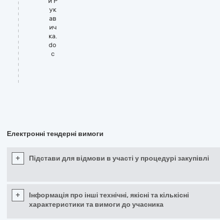
и Р
ук
ав
ич
ка.
do
c
Електронні тендерні вимоги
+
Підстави для відмови в участі у процедурі закупівлі
+
Інформація про інші технічні, якісні та кількісні
характеристики та вимоги до учасника