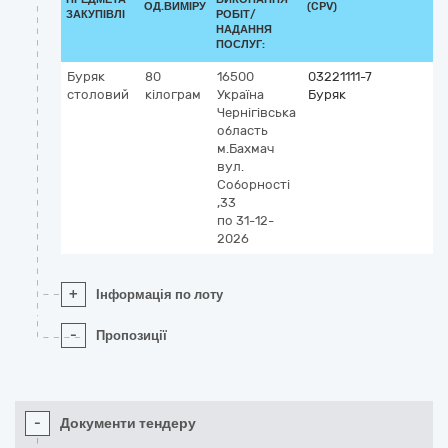
ОД.ВИМІРУ
(CPV)
ЗАКУПІВЛІ
РОБІТ/
НАДАННЯ
ПОСЛУГ:
Буряк
80
16500
03221111-7
столовий
кілограм
Україна
Буряк
Чернігівська
область
м.Бахмач
вул.
Соборності
,33
по 31-12-
2026
+
Інформація по лоту
-
Пропозиції
-
Документи тендеру