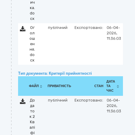
ич
ка.
do
cx
Ог
публічний
Експортовано:
06-04-
ол
2026,
ош
11:36:03
ен
ня.
do
cx
Тип документа: Критерії прийнятності
ДАТА
ФАЙЛ
ПРИВАТНІСТЬ
СТАН
ТА
ЧАС
До
публічний
Експортовано:
06-04-
да
2026,
то
11:36:03
к 2
Кв
алі
фі