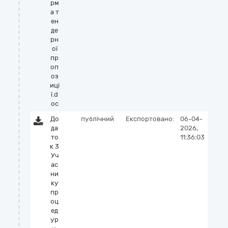
рм
а т
ен
де
рн
ої
пр
оп
оз
иці
ї.d
oc
До
публічний
Експортовано:
06-04-
да
2026,
то
11:36:03
к 3
Уч
ас
ни
ку
пр
оц
ед
ур