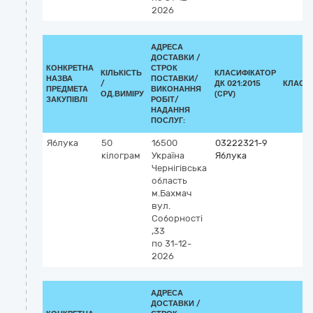
2026
АДРЕСА
ДОСТАВКИ /
КОНКРЕТНА
СТРОК
КІЛЬКІСТЬ
КЛАСИФІКАТОР
НАЗВА
ПОСТАВКИ/
/
ДК 021:2015
КЛАСИ
ПРЕДМЕТА
ВИКОНАННЯ
ОД.ВИМІРУ
(CPV)
ЗАКУПІВЛІ
РОБІТ/
НАДАННЯ
ПОСЛУГ:
Яблука
50
16500
03222321-9
кілограм
Україна
Яблука
Чернігівська
область
м.Бахмач
вул.
Соборності
,33
по 31-12-
2026
АДРЕСА
ДОСТАВКИ /