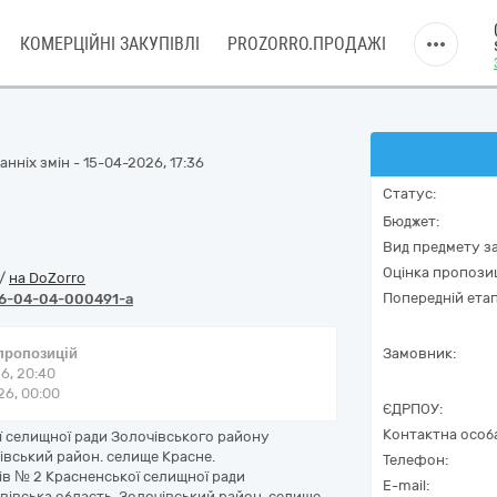
КОМЕРЦІЙНІ ЗАКУПІВЛІ
PROZORRO.ПРОДАЖІ
нніх змін - 15-04-2026, 17:36
Статус:
Бюджет:
Вид предмету за
Оцінка пропозиц
/
на DoZorro
Попередній етап
6-04-04-000491-a
 пропозицій
Замовник:
6, 20:40
6, 00:00
ЄДРПОУ:
Контактна особ
ої селищної ради Золочівського району
чівський район. селище Красне.
Телефон:
енів № 2 Красненської селищної ради
E-mail:
ьвівська область, Золочівський район, селище