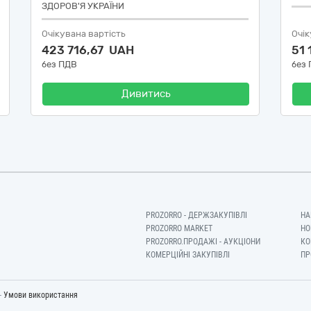
ЗДОРОВ'Я УКРАЇНИ
Очікувана вартість
Очік
423 716,67 UAH
51
без ПДВ
без
Дивитись
PROZORRO - ДЕРЖЗАКУПІВЛІ
НА
PROZORRO MARKET
НО
PROZORRO.ПРОДАЖІ - АУКЦІОНИ
КО
КОМЕРЦІЙНІ ЗАКУПІВЛІ
ПР
-
Умови використання