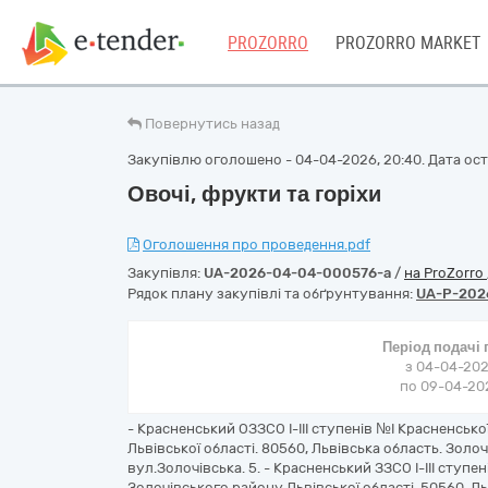
PROZORRO
PROZORRO MARKET
Повернутись назад
Закупівлю оголошено - 04-04-2026, 20:40. Дата оста
Овочі, фрукти та горіхи
Оголошення про проведення.pdf
Закупівля:
UA-2026-04-04-000576-a
/
на ProZorro
Рядок плану закупівлі та обґрунтування:
UA-P-202
Період подачі
з 04-04-202
по 09-04-202
- Красненський ОЗЗСО I-III ступенів №I Красненськ
Львівської області. 80560, Львівська область. Золо
вул.Золочівська. 5. - Красненський ЗЗСО I-III ступ
Золочівського району Львівської області. 50560. Л