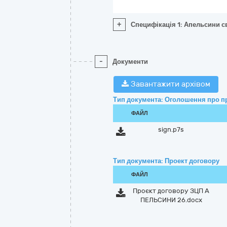
+
Специфікація 1: Апельсини с
-
Документи
Завантажити архівом
Тип документа: Оголошення про п
ФАЙЛ
sign.p7s
Тип документа: Проект договору
ФАЙЛ
Проєкт договору ЗЦП А
ПЕЛЬСИНИ 26.docx