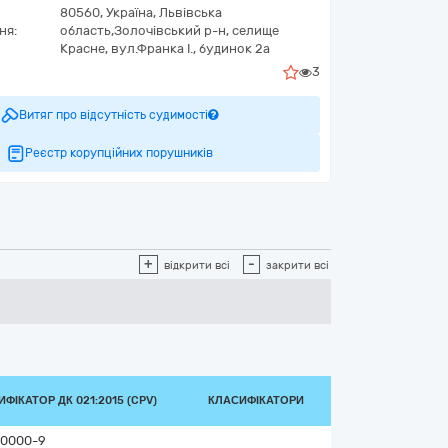
80560,
Україна
,
Львівська
ня:
область,
Золочівський р-н, селище
Красне,
вул.Франка І., будинок 2а
3
Витяг про відсутність судимості
Реєстр корупційних порушників
+
-
відкрити всі
закрити всі
ФІКАТОР ДК 021:2015 (CPV)
КЛАСИФІКАТОРИ
0000-9