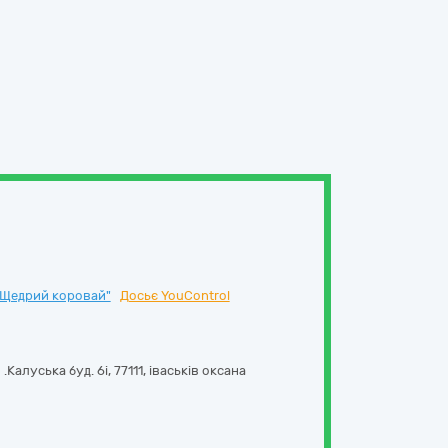
Щедрий коровай"
Досьє YouControl
 .Калуська буд. 6і
,
77111
,
іваськів оксана