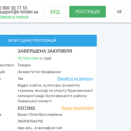
0 800 30 77 55
support@e-tender.ua
ВХІД
РЕЄСТРАЦІЯ
UK
Замовити дзвінок
ЗАПИТ (ЦІНИ) ПРОПОЗИЦІЙ
ЗАВЕРШЕНА ЗАКУПІВЛЯ
75 000
UAH
(з ПДВ)
купівлі:
Товари
ій:
За вартістю придбання
:
Так
Перейти до відбору
Відділ освіти, культури, розвитку
туризму, молоді та спорту Красненської
селищної ради Золочівського району
Львівської області
43971485
Досьє YouControl
а:
Бішко Лілія Ярославівна
380981342113
dep.edu_krasne@ukr.net