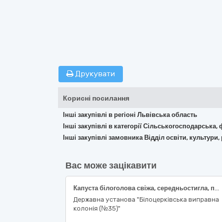
Друкувати
Корисні посилання
Інші закупівлі в регіоні Львівська область
Інші закупівлі в категорії Сільськогосподарська,
Інші закупівлі замовника Відділ освіти, культури
Вас може зацікавити
Капуста білоголова свіжа, середньостигла, першого товарного сорту, ДСТУ 7037
Державна установа "Білоцерківська виправна
колонія (№35)"