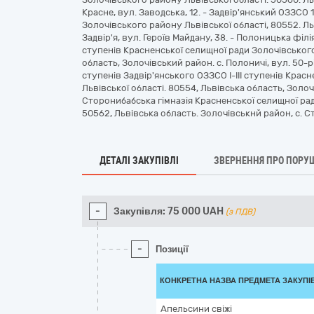
Красне, вул. Заводська, 12. - Задвір'янський ОЗЗСО 
Золочівського району Львівської області, 80552. Ль
Задвір'я, вул. Героїв Майдану, 38. - Полоницька філія
ступенів Красненської селищної ради Золочівського
область, Золочівський район. с. Полоничі, вул. 50-річ
ступенів Задвір'янського ОЗЗСО І-ІІІ ступенів Крас
Львівської області. 80554, Львівська область, Золочі
Сторонибабська гімназія Красненської селищної рад
50562, Львівська область. Золочівськнй район, с. Ст
ДЕТАЛІ ЗАКУПІВЛІ
ЗВЕРНЕННЯ ПРО ПОРУ
-
Закупівля:
75 000
UAH
(з ПДВ)
-
Позиції
КОНКРЕТНА НАЗВА ПРЕДМЕТА ЗАКУПІ
Апельсини свіжі