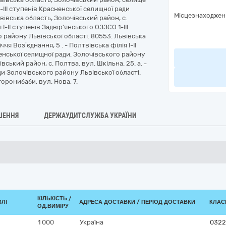
1-III ступенів Красненської селищної ради
Місцезнаходжен
вівська область, Золочівський район, с.
 І-ІІ ступенів Задвір'янського ОЗЗСО 1-III
 району Львівської області. 80553. Львівська
чя Воз’єднання, 5 . - Полтвівська філія І-ІІ
ненської селищної ради. Золочівського району
вський район, с. Полтва. вул. Шкільна. 25. а. -
и Золочівського району Львівської області.
оронибаби, вул. Нова, 7.
ШЕННЯ
ДЕРЖАУДИТСЛУЖБА УКРАЇНИ
КІЛЬКІСТЬ /
ВЛІ
АДРЕСА ДОСТАВКИ / ПЕРІОД ДОСТАВКИ
КЛАСИ
ОД.ВИМІРУ
1 000
Україна
0322