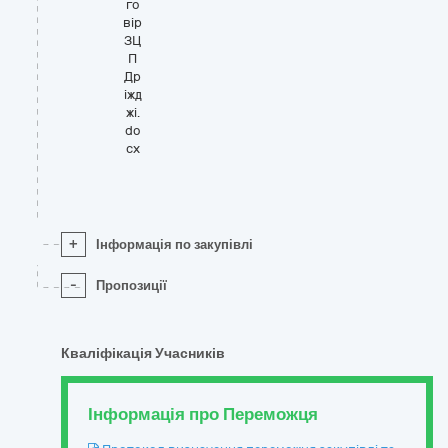
го
вір
ЗЦ
П
Др
іжд
жі.
do
cx
+
Інформація по закупівлі
-
Пропозиції
Кваліфікація Учасників
Інформація про Переможця