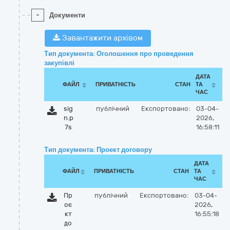
-
Документи
Завантажити архівом
Тип документа: Оголошення про проведення
закупівлі
ДАТА
ФАЙЛ
ПРИВАТНІСТЬ
СТАН
ТА
ЧАС
sig
публічний
Експортовано:
03-04-
n.p
2026,
7s
16:58:11
Тип документа: Проект договору
ДАТА
ФАЙЛ
ПРИВАТНІСТЬ
СТАН
ТА
ЧАС
Пр
публічний
Експортовано:
03-04-
оє
2026,
кт
16:55:18
до