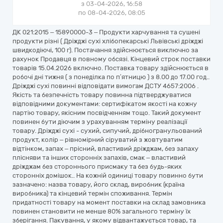
з 03-04-2026, 16:58
по 08-04-2026, 08:05
ДК 021:2015 – 15890000-3 – Продукти харчування та сушені
продукти різні ( Дріжджі сухі хлібопекарські Львівські дріжджі
швидкодіючі, 100 г). Постачання здійснюється виключно за
рахунок Продавця в повному обсязі. Кінцевий строк поставки
товарів 15.04.2026 включно. Поставка товару здійснюється в
робочі дні тижня ( з понеділка по п’ятницю ) з 8.00 до 17.00 год..
Дріжджі сухі повинні відповідати вимогам ДСТУ 4657:2006 .
Якість та безпечність товару повинна підтверджуватися
відповідними документами: сертифікатом якості на кожну
партію товару, якісним посвідченням тощо. Такий документ
повинен бути діючим з урахуванням терміну реалізації
товару. Дріжджі сухі - сухий, сипучий, дрібногранульований
продукт, колір – рівномірний сіруватий з жовтуватим
відтінком, запах – прісний, властивий дріжджам, без запаху
плісняви та інших сторонніх запахів, смак – властивий
дріжджам без стороннього присмаку та без будь-яких
сторонніх домішок.. На кожній одиниці товару повинно бути
зазначено: назва товару, його склад, виробник (країна
виробника) та кінцевий термін споживання. Термін
придатності товару на момент поставки на склад замовника
повинен становити не менше 80% загального терміну їх
зберігання. Пакування, у якому відвантажується товар, та