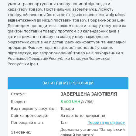
умови транспортування товару повинні відповідати
характеру товару. Постачальник забезпечує цілісність
товару, збереження його якості під час перевезення від місця
відвантаження до місця поставки товару. Розрахунок за цим
Договором проводиться шляхом оплати товару покупцем за
фактом поставки товару протягом 30 календарних днів з
дати отримання товару на склад у міру надходження
бюджетних коштів на підставі рахунку-фактури та накладної
продавця. Фактом подання цінової пропозиції учасник
підтверджує, що запропонований товар не є походженням з
Російської Федерації/Республіки Білорусь/Ісламської
Республіки Іран
ЗАПИТ (ЦІНИ) ПРОПОЗИЦІЙ
ЗАВЕРШЕНА ЗАКУПІВЛЯ
Статус:
Бюджет:
3 600
UAH
(з ПДВ)
Вид предмету закупівлі:
Товари
Оцінка пропозицій:
За вартістю придбання
Попередній етап:
Так
Перейти до відбору
Державна установа "Запорізький
Замовник:
слідчий ізолятор"