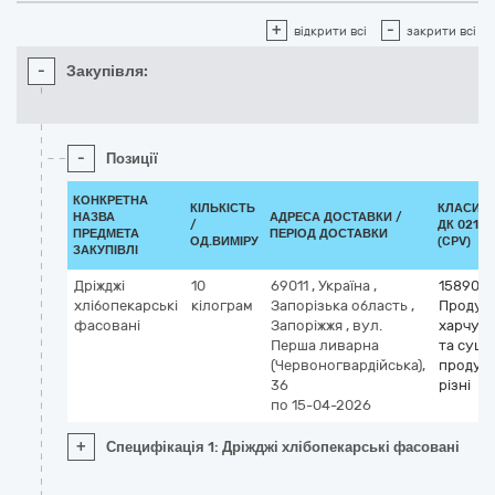
+
-
відкрити всі
закрити всі
-
Закупівля:
-
Позиції
КОНКРЕТНА
КІЛЬКІСТЬ
КЛАСИФІ
НАЗВА
АДРЕСА ДОСТАВКИ /
/
ДК 021:2
ПРЕДМЕТА
ПЕРІОД ДОСТАВКИ
ОД.ВИМІРУ
(CPV)
ЗАКУПІВЛІ
Дріжджі
10
69011
,
Україна
,
158900
хлібопекарські
кілограм
Запорізька область
,
Продук
фасовані
Запоріжжя
,
вул.
харчув
Перша ливарна
та суше
(Червоногвардійська),
продук
36
різні
по 15-04-2026
+
Специфікація 1: Дріжджі хлібопекарські фасовані