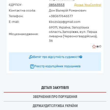
ЄДРПОУ:
08563553
Досьє YouControl
Контактна особа:
Дон Валерій Романович
Телефон:
+380617646577
E-mail:
kbozsizp@gmail.com
69011,
Україна
,
Запорізька
область,
Запоріжжя,
вул. Перша
Місцезнаходження:
ливарна (Червоногвардійська),
36
0
Витяг про відсутність судимості
Реєстр корупційних порушників
ДЕТАЛІ ЗАКУПІВЛІ
ЗВЕРНЕННЯ ПРО ПОРУШЕННЯ
ДЕРЖАУДИТСЛУЖБА УКРАЇНИ