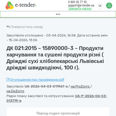
0 800 30 77 55
support@e-tender.ua
UK
Замовити дзвінок
Повернутись назад
Закупівлю оголошено - 03-04-2026, 16:58. Дата останніх змін
- 15-04-2026, 13:06
ДК 021:2015 – 15890000-3 – Продукти
харчування та сушені продукти різні (
Дріжджі сухі хлібопекарські Львівські
дріжджі швидкодіючі, 100 г).
Оголошення про проведення.pdf
Закупівля:
UA-2026-04-03-011967-a
/
на ProZorro
/
на DoZorro
Рядок плану закупівлі та обґрунтування:
UA-P-2026-04-03-
013719-a
Період подачі пропозицій