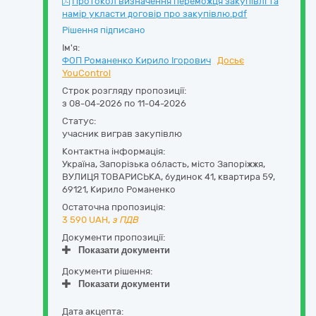
Протокол визначення переможця закупівлі та
намір укласти договір про закупівлю.pdf
Рішення підписано
Ім'я:
ФОП Романенко Кирило Ігорович
Досьє
YouControl
Строк розгляду пропозиції:
з 08-04-2026 по 11-04-2026
Статус:
учасник виграв закупівлю
Контактна інформація:
Україна
,
Запорізька область
,
місто Запоріжжя,
ВУЛИЦЯ ТОВАРИСЬКА, будинок 41, квартира 59
,
69121
,
Кирило Романенко
Остаточна пропозиція:
3 590
UAH,
з ПДВ
Документи пропозиції:
Показати документи
Документи рішення:
Показати документи
Дата акцепта: