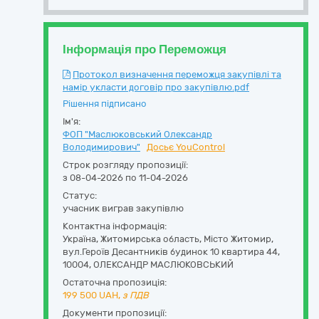
Інформація про Переможця
Протокол визначення переможця закупівлі та
намір укласти договір про закупівлю.pdf
Рішення підписано
Ім'я:
ФОП "Маслюковський Олександр
Володимирович"
Досьє YouControl
Строк розгляду пропозиції:
з 08-04-2026 по 11-04-2026
Статус:
учасник виграв закупівлю
Контактна інформація:
Україна
,
Житомирська область
,
Місто Житомир,
вул.Героїв Десантників будинок 10 квартира 44
,
10004
,
ОЛЕКСАНДР МАСЛЮКОВСЬКИЙ
Остаточна пропозиція:
199 500
UAH,
з ПДВ
Документи пропозиції: