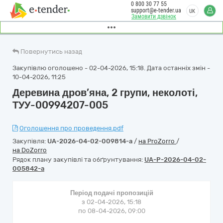
0 800 30 77 55
support@e-tender.ua
UK
Замовити дзвінок
Повернутись назад
Закупівлю оголошено - 02-04-2026, 15:18. Дата останніх змін -
10-04-2026, 11:25
Деревина дров’яна, 2 групи, неколоті,
ТУУ-00994207-005
Оголошення про проведення.pdf
Закупівля:
UA-2026-04-02-009814-a
/
на ProZorro
/
на DoZorro
Рядок плану закупівлі та обґрунтування:
UA-P-2026-04-02-
005842-a
Період подачі пропозицій
з 02-04-2026, 15:18
по 08-04-2026, 09:00