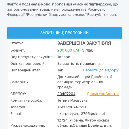
Фактом подання цінової пропозиції учасник підтверджує, що
запропонований товар не є походженням з Російської
Федерації /Республіки Білорусь/ Ісламської Республіки Іран.
ЗАПИТ (ЦІНИ) ПРОПОЗИЦІЙ
ЗАВЕРШЕНА ЗАКУПІВЛЯ
Статус:
Бюджет:
200 000
UAH
(з ПДВ)
Вид предмету закупівлі:
Товари
Оцінка пропозицій:
За вартістю придбання
Попередній етап:
Так
Перейти до відбору
Довбиський ліцей Довбиської
Замовник:
селищної територіальної
громади
ЄДРПОУ:
20407904
Досьє YouControl
Контактна особа:
Тетяна Маєвська
Телефон:
+380980747510
E-mail:
t.karpovych_2705@ukr.net
12724,
Україна
,
Житомирська
Місцезнаходження:
область,
Селище Довбиш,
вул.