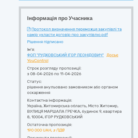
Інформація про Учасника
Протокол визначення переможця закупівлі та
намір укласти договір про закупівлю.pdf
Рішення підписано
Ім'я:
ФОП "РУДКОВСЬКИЙ ІГОР ЛЕОНІДОВИЧ"
Досьє
YouControl
Строк розгляду пропозиції:
з 08-04-2026 по 11-04-2026
Статус:
рішення анульовано замовником або органом
оскарження
Контактна інформація:
Україна
,
Житомирська область
,
Місто Житомир,
ВУЛИЦЯ МАРШАЛА ГРЕЧКА, будинок 9, квартира
8
,
10004
,
ІГОР РУДКОВСЬКИЙ
Остаточна пропозиція:
190 000
UAH,
з ПДВ
Документи пропозиції: