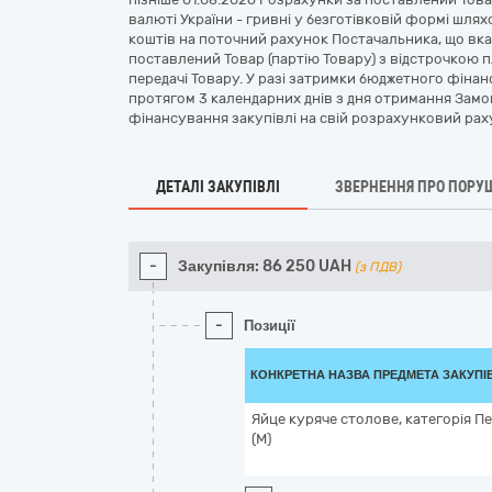
валюті України - гривні у безготівковій формі шл
коштів на поточний рахунок Постачальника, що вка
поставлений Товар (партію Товару) з відстрочкою п
передачі Товару. У разі затримки бюджетного фіна
протягом 3 календарних днів з дня отримання Зам
фінансування закупівлі на свій розрахунковий рах
ДЕТАЛІ ЗАКУПІВЛІ
ЗВЕРНЕННЯ ПРО ПОРУ
-
Закупівля:
86 250
UAH
(з ПДВ)
-
Позиції
КОНКРЕТНА НАЗВА ПРЕДМЕТА ЗАКУПІ
Яйце куряче столове, категорія П
(M)