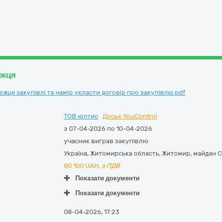
ожця
ця закупівлі та намір укласти договір про закупівлю.pdf
ТОВ юлтис
Досьє YouControl
з 07-04-2026 по 10-04-2026
учасник виграв закупівлю
Україна
,
Житомирська область
,
Житомир,
майдан 
80 100
UAH,
з ПДВ
Показати документи
Показати документи
08-04-2026, 17:23