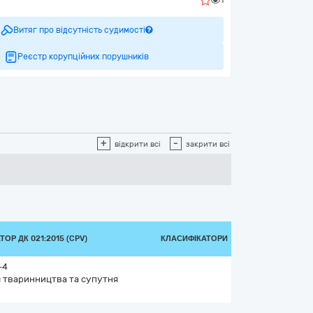
Витяг про відсутність судимості
Реєстр корупційних порушників
+
-
відкрити всі
закрити всі
ОР ДК 021:2015 (CPV)
КЛАСИФІКАТОРИ
-4
 тваринництва та супутня