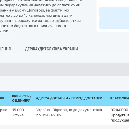
яхом перерахування належних до сплати суми
заний у цьому Договорі, за фактично
латежу до до 15 календарних днів з дати
нсування розрахунки за товар здійснюються
овником бюджетного призначення та
унок.
ШЕННЯ
ДЕРЖАУДИТСЛУЖБА УКРАЇНИ
КІЛЬКІСТЬ /
ВЛІ
АДРЕСА ДОСТАВКИ / ПЕРІОД ДОСТАВКИ
КЛАСИФІКАТ
ОД.ВИМІРУ
ерша
15 000
Україна
,
Відповідно до документації
03140000
штука
по 01-08-2026
Продукція
продукція