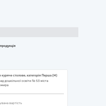
 продукція
 куряче столове, категорія Перша (M)
ад дошкільної освіти № 53 міста
омира
увана вартість