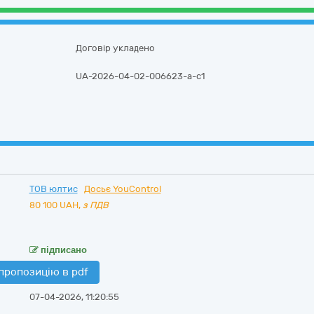
Договір укладено
UA-2026-04-02-006623-a-c1
ТОВ юлтис
Досьє YouControl
80 100
UAH,
з ПДВ
підписано
пропозицію в pdf
07-04-2026, 11:20:55