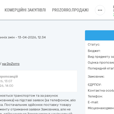
КОМЕРЦІЙНІ ЗАКУПІВЛІ
PROZORRO.ПРОДАЖІ
ніх змін - 13-04-2026, 12:34
Статус:
Бюджет:
Вид предмету за
Оцінка пропозиц
/
на DoZorro
Попередній етап
 пропозицій
Замовник:
6, 13:07
ЄДРПОУ:
6, 14:00
Контактна особ
снюється транспортом та за рахунок
Телефон:
мовника) на підставі заявок (за телефоном, або
E-mail:
ика. Постачальник здійснює поставку товару
Місцезнаходжен
менту отримання заявки Замовника, але не
ар, здійснюються Замовником в національній