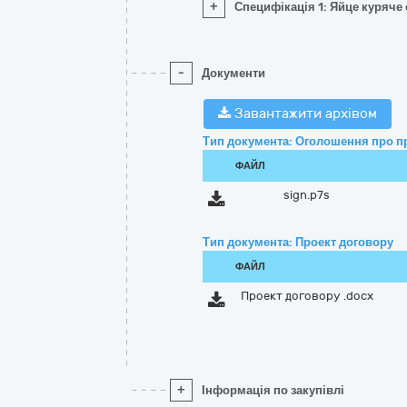
+
Специфікація 1: Яйце куряче 
-
Документи
Завантажити архівом
Тип документа: Оголошення про п
ФАЙЛ
sign.p7s
Тип документа: Проект договору
ФАЙЛ
Проект договору .docx
+
Інформація по закупівлі