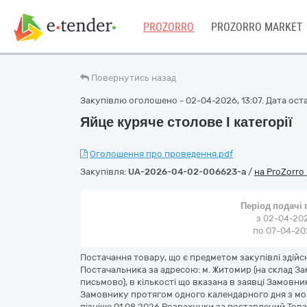
PROZORRO
PROZORRO MARKET
Повернутись назад
Закупівлю оголошено - 02-04-2026, 13:07. Дата остан
Яйце куряче столове І категорії
Оголошення про проведення.pdf
Закупівля:
UA-2026-04-02-006623-a
/
на ProZorro
Період подачі
з 02-04-202
по 07-04-202
Постачання товару, що є предметом закупівлі здій
Постачальника за адресою: м. Житомир (на склад За
письмово), в кількості що вказана в заявці Замовн
Замовнику протягом одного календарного дня з мо
пізніше 01.08.2026 Розрахунки за поставлений Тов