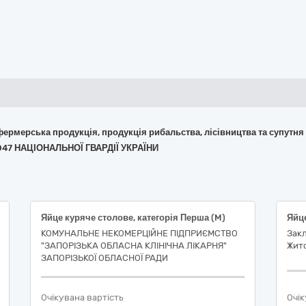
 фермерська продукція, продукція рибальства, лісівництва та супутня
047 НАЦІОНАЛЬНОЇ ГВАРДІЇ УКРАЇНИ
Яйце куряче столове, категорія Перша (M)
Яйце
КОМУНАЛЬНЕ НЕКОМЕРЦІЙНЕ ПІДПРИЄМСТВО
Закл
"ЗАПОРІЗЬКА ОБЛАСНА КЛІНІЧНА ЛІКАРНЯ"
Жит
ЗАПОРІЗЬКОЇ ОБЛАСНОЇ РАДИ
Очікувана вартість
Очік