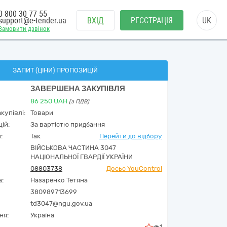
0 800 30 77 55
support@e-tender.ua
ВХІД
РЕЄСТРАЦІЯ
UK
Замовити дзвінок
ЗАПИТ (ЦІНИ) ПРОПОЗИЦІЙ
ЗАВЕРШЕНА ЗАКУПІВЛЯ
86 250
UAH
(з ПДВ)
купівлі:
Товари
ій:
За вартістю придбання
:
Так
Перейти до відбору
ВІЙСЬКОВА ЧАСТИНА 3047
НАЦІОНАЛЬНОЇ ГВАРДІЇ УКРАЇНИ
08803738
Досьє YouControl
а:
Назаренко Тетяна
380989713699
td3047@ngu.gov.ua
ня:
Україна
1