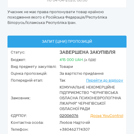
по 04-04-2026, 06:00
Учасник не має права пропонувати товар країною
походження якого є Російська Федерація/Республіка
Білорусь/Ісламська Республіка Іран.
ЗАПИТ (ЦІНИ) ПРОПОЗИЦІЙ
ЗАВЕРШЕНА ЗАКУПІВЛЯ
Статус:
Бюджет:
415 000
UAH
(з ПДВ)
Вид предмету закупівлі:
Товари
Оцінка пропозицій:
За вартістю придбання
Попередній етап:
Так
Перейти до відбору
КОМУНАЛЬНЕ НЕКОМЕРЦІЙНЕ
ПІДПРИЄМСТВО "ЧЕРНІГІВСЬКА
Замовник:
ОБЛАСНА ПСИХОНЕВРОЛОГІЧНА
ЛІКАРНЯ" ЧЕРНІГІВСЬКОЇ
ОБЛАСНОЇ РАДИ
ЄДРПОУ:
02006076
Досьє YouControl
Контактна особа:
Любов Надточій
Телефон:
+380462774307