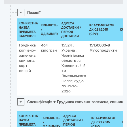
-
Позиції
КОНКРЕТНА
АДРЕСА
КІЛЬКІСТЬ
КЛАСИФІКАТОР
НАЗВА
ДОСТАВКИ /
/
ДК 021:2015
КЛА
ПРЕДМЕТА
ПЕРІОД
ОД.ВИМІРУ
(CPV)
ЗАКУПІВЛІ
ДОСТАВКИ
Грудинка
464
15524
,
15130000-8
копчено-
кілограм
Україна
,
М’ясопродукти
запечена,
Чернігівська
свинина,
область
,
с.
сорт
Халявин
,
4-й
вищий
км
Гомельського
шоссе, буд 6
по 31-12-
2026
+
Специфікація 1: Грудинка копчено-запечена, свинина,
КОНКРЕТНА
АДРЕСА
КІЛЬКІСТЬ
КЛАСИФІКАТОР
НАЗВА
ДОСТАВКИ /
/
ДК 021:2015
КЛ
ПРЕДМЕТА
ПЕРІОД
ОД.ВИМІРУ
(CPV)