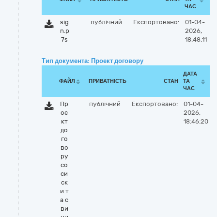
ЧАС
sig
публічний
Експортовано:
01-04-
n.p
2026,
7s
18:48:11
Тип документа: Проект договору
ДАТА
ФАЙЛ
ПРИВАТНІСТЬ
СТАН
ТА
ЧАС
Пр
публічний
Експортовано:
01-04-
оє
2026,
кт
18:46:20
до
го
во
ру
со
си
ск
и т
а с
ви