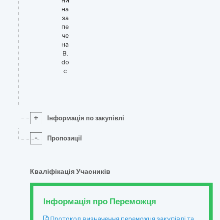
ни
на
за
пе
че
на
В.
do
c
+
Інформація по закупівлі
-
Пропозиції
Кваліфікація Учасників
Інформація про Переможця
Протокол визначення переможця закупівлі та