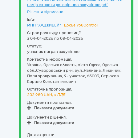
намір укласти договір про закупівлю.pdf
Рішення підписано
Ім'я:
МПП "ХАДЖИБЕЙ"
Досьє YouControl
Строк розгляду пропозиції:
з 04-04-2026 по 08-04-2026
Статус:
учасник виграв закупівлю
Контактна інформація:
Україна
,
Одеська область
,
місто Одеса,
Одеська
обл.,Суворовський р-н, вул..Наливна, Ліманчик,
Поля зрощування, 9- участок
,
65003
,
Стрюков
Кирило Константинович
Остаточна пропозиція:
202 980
UAH,
з ПДВ
Документи пропозиції:
Показати документи
Документи рішення:
Показати документи
Дата акцепта: