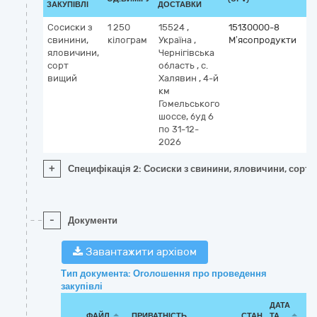
ЗАКУПІВЛІ
ДОСТАВКИ
Сосиски з
1 250
15524
,
15130000-8
свинини,
кілограм
Україна
,
М’ясопродукти
яловичини,
Чернігівська
сорт
область
,
с.
вищий
Халявин
,
4-й
км
Гомельського
шоссе, буд 6
по 31-12-
2026
+
Специфікація 2: Сосиски з свинини, яловичини, сорт
-
Документи
Завантажити архівом
Тип документа: Оголошення про проведення
закупівлі
ДАТА
ФАЙЛ
ПРИВАТНІСТЬ
СТАН
ТА