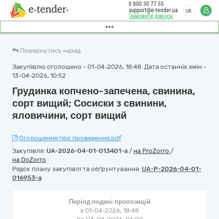
0 800 30 77 55
support@e-tender.ua
UK
Замовити дзвінок
Повернутись назад
Закупівлю оголошено - 01-04-2026, 18:48. Дата останніх змін -
13-04-2026, 10:52
Грудинка копчено-запечена, свинина,
сорт вищий; Сосиски з свинини,
яловичини, сорт вищий
Оголошення про проведення.pdf
Закупівля:
UA-2026-04-01-013401-a
/
на ProZorro
/
на DoZorro
Рядок плану закупівлі та обґрунтування:
UA-P-2026-04-01-
016953-a
Період подачі пропозицій
з 01-04-2026, 18:48