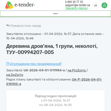
0 800 30 77 55
support@e-tender.ua
UK
Замовити дзвінок
Повернутись назад
Закупівлю оголошено - 01-04-2026, 16:37. Дата останніх змін -
15-04-2026, 16:48
Деревина дров’яна, 1 групи, неколоті,
ТУУ-00994207-005
Оголошення про проведення.pdf
Закупівля:
UA-2026-04-01-011984-a
/
на ProZorro
/
на DoZorro
Рядок плану закупівлі та обґрунтування:
UA-P-2026-04-01-
015100-a
Період подачі пропозицій
з 01-04-2026, 16:37
по 08-04-2026, 16:35