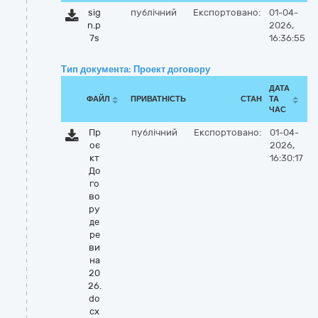
sig
публічний
Експортовано:
01-04-
n.p
2026,
7s
16:36:55
Тип документа: Проект договору
ДАТА
ФАЙЛ
ПРИВАТНІСТЬ
СТАН
ТА
ЧАС
Пр
публічний
Експортовано:
01-04-
оє
2026,
кт
16:30:17
До
го
во
ру
де
ре
ви
на
20
26.
do
cx