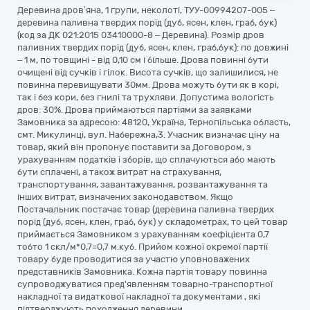
Деревина дров’яна, 1 групи, неколоті, ТУУ-00994207-005 –
деревина паливна твердих порід (дуб, ясен, клен, граб, бук)
(код за ДК 021:2015 03410000-8 – Деревина). Розмір дров
паливних твердих порід (дуб, ясен, клен, граб,бук): по довжині
– 1 м, по товщині - від 0,10 см і більше. Дрова повинні бути
очищені від сучків і гілок. Висота сучків, що залишилися, не
повинна перевищувати 30мм. Дрова можуть бути як в корі,
так і без кори, без гнилі та трухляви. Допустима вологість
дров: 30%. Дрова приймаються партіями за заявками
Замовника за адресою: 48120, Україна, Тернопільська область,
смт. Микулинці, вул. Набережна,3. Учасник визначає ціну на
товар, який він пропонує поставити за Договором, з
урахуванням податків і зборів, що сплачуються або мають
бути сплачені, а також витрат на страхування,
транспортування, завантажування, розвантажування та
інших витрат, визначених законодавством. Якщо
Постачальник постачає товар (деревина паливна твердих
порід (дуб, ясен, клен, граб, бук) у складометрах, то цей товар
приймається Замовником з урахуванням коефіцієнта 0,7
тобто 1 скл/м*0,7=0,7 м.куб. Прийом кожної окремої партії
товару буде проводитися за участю уповноважених
представників Замовника. Кожна партія товару повинна
супроводжуватися пред'явленням товарно-транспортної
накладної та видаткової накладної та документами , які
підтверджують походження деревини.