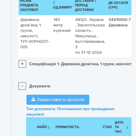
НАЗВА
ДОСТАВКИ /
/
ДК 021:2015
ПРЕДМЕТА
ПЕРІОД
ОД.ВИМІРУ
(CPV)
ЗАКУПІВЛІ
ДОСТАВКИ
Деревина
140
48120
,
Україна
03410000-7
дров’яна, 1
метр
,
Тернопільська
Деревина
групи,
кубічний
область
,
неколоті,
Микулинці
,
ТУУ-00994207-
вул.Набережна,
005
3
по 31-12-2026
+
Специфікація 1: Деревина дров’яна, 1 групи, неколот
-
Документи
Завантажити архівом
Тип документа: Оголошення про проведення
закупівлі
ДАТА
ФАЙЛ
ПРИВАТНІСТЬ
СТАН
ТА
ЧАС