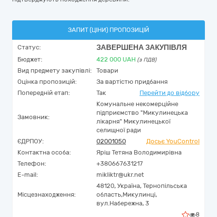
ЗАПИТ (ЦІНИ) ПРОПОЗИЦІЙ
ЗАВЕРШЕНА ЗАКУПІВЛЯ
Статус:
Бюджет:
422 000
UAH
(з ПДВ)
Вид предмету закупівлі:
Товари
Оцінка пропозицій:
За вартістю придбання
Попередній етап:
Так
Перейти до відбору
Комунальне некомерційне
підприємство "Микулинецька
Замовник:
лікарня" Микулинецької
селищної ради
ЄДРПОУ:
02001050
Досьє YouControl
Контактна особа:
Яріш Тетяна Володимирівна
Телефон:
+380667631217
E-mail:
mikliktr@ukr.net
48120,
Україна
,
Тернопільська
Місцезнаходження:
область,
Микулинці,
вул.Набережна, 3
8